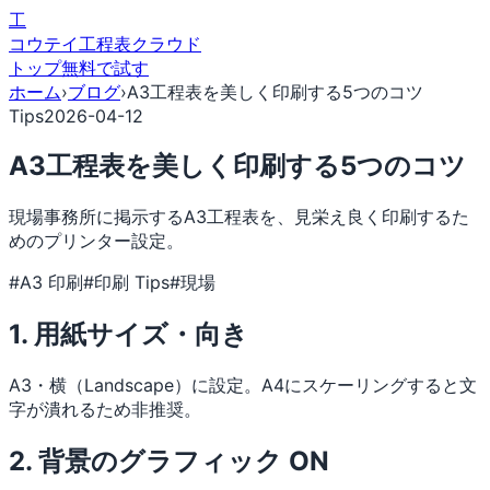
工
コウテイ
工程表クラウド
トップ
無料で試す
ホーム
›
ブログ
›
A3工程表を美しく印刷する5つのコツ
Tips
2026-04-12
A3工程表を美しく印刷する5つのコツ
現場事務所に掲示するA3工程表を、見栄え良く印刷するた
めのプリンター設定。
#A3 印刷
#印刷 Tips
#現場
1. 用紙サイズ・向き
A3・横（Landscape）に設定。A4にスケーリングすると文
字が潰れるため非推奨。
2. 背景のグラフィック ON