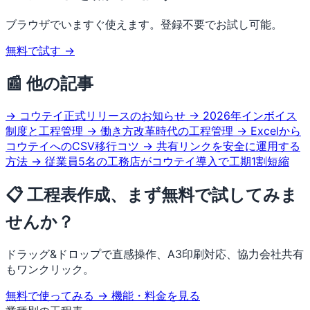
ブラウザでいますぐ使えます。登録不要でお試し可能。
無料で試す →
📰 他の記事
→ コウテイ正式リリースのお知らせ
→ 2026年インボイス
制度と工程管理
→ 働き方改革時代の工程管理
→ Excelから
コウテイへのCSV移行コツ
→ 共有リンクを安全に運用する
方法
→ 従業員5名の工務店がコウテイ導入で工期1割短縮
📋 工程表作成、まず無料で試してみま
せんか？
ドラッグ&ドロップで直感操作、A3印刷対応、協力会社共有
もワンクリック。
無料で使ってみる →
機能・料金を見る