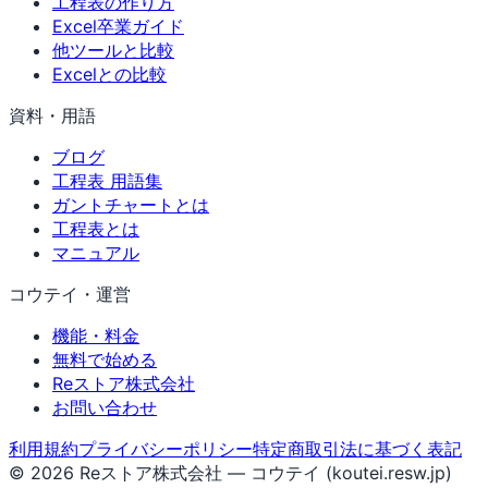
工程表の作り方
Excel卒業ガイド
他ツールと比較
Excelとの比較
資料・用語
ブログ
工程表 用語集
ガントチャートとは
工程表とは
マニュアル
コウテイ・運営
機能・料金
無料で始める
Reストア株式会社
お問い合わせ
利用規約
プライバシーポリシー
特定商取引法に基づく表記
© 2026 Reストア株式会社 — コウテイ (koutei.resw.jp)