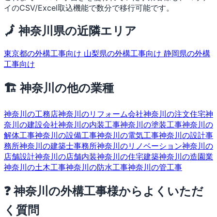
イのCSV/Excel取込機能で数分で移行可能です。
🗾 神奈川県の近隣エリア
東京都の外構工事向け
山梨県の外構工事向け
静岡県の外構
工事向け
🏗 神奈川の他の業種
神奈川の工務店
神奈川のリフォーム会社
神奈川の注文住宅
神
奈川の建設会社
神奈川の内装工事
神奈川の塗装工事
神奈川の
解体工事
神奈川の設備工事
神奈川の電気工事
神奈川の設計事
務所
神奈川の建築士事務所
神奈川のリノベーション
神奈川の
店舗設計
神奈川の店舗内装
神奈川の住宅建築
神奈川の造園業
神奈川の土木工事
神奈川の防水工事
神奈川の管工事
❓ 神奈川の外構工事様からよくいただ
く質問