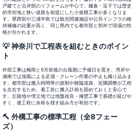
戸建てと沿岸部のリフォームが中心で、鎌倉・逗子では歴史
的市街地と狭い道路を前提にした小規模工事が多くなりま
す。県西部や三浦半島では観光関連施設や公共インフラの維
持補修の比重が高く、同じ県内でも都市部と郊外で現場の性
格が分かれます。
💡 神奈川で工程表を組むときのポイン
ト
外部工事は梅雨と9月前後の台風期に予備日を置き、湾岸や
湘南では強風による足場・クレーン作業の中止も織り込みま
す。都市部は搬入時間帯の規制や狭隘道路、近隣調整が工程
を左右するため、着工前に搬入計画を固めておくと安心で
す。丘陵地や埋立地では地盤改良・擁壁工事で基礎が延びや
すく、後工程に余裕を残す組み方が有効です。
🔨 外構工事の標準工程（全8フェー
ズ）