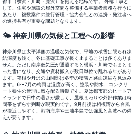
都市（横浜・川崎・藤沢）を抱える地域です。
外構工事と
して、住宅や施設の屋外空間を整備する事業者業務を行うに
あたり、複数案件の並行管理・協力会社との連携・発注者へ
の進捗共有が重要な課題となります。
🌤 神奈川県の気候と工程への影響
神奈川県は太平洋側の温暖な気候で、平地の積雪は限られ凍
結深度も浅く、冬に基礎工事が長く止まることは多くありま
せん。ただし南岸低気圧が通過すると横浜・川崎でもまとま
った雪になり、交通や資材搬入が数日単位で乱れる年があり
ます。箱根や丹沢の山間部は冬季の積雪と路面凍結を見込み
ます。6〜7月の梅雨は湿度が高く、塗装や防水、コンクリ
ート養生の管理に気を配る時期です。夏は都市部のヒートア
イランドで日中の暑さが厳しく、屋根まわりや外部作業は時
間帯をずらす判断が現実的です。9月前後は相模湾から台風
が接近しやすく、湘南海岸や三浦半島では強風と高波への備
えが要ります。