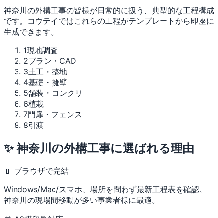
神奈川の外構工事の皆様が日常的に扱う、典型的な工程構成
です。コウテイではこれらの工程がテンプレートから即座に
生成できます。
1
現地調査
2
プラン・CAD
3
土工・整地
4
基礎・擁壁
5
舗装・コンクリ
6
植栽
7
門扉・フェンス
8
引渡
✨ 神奈川の外構工事に選ばれる理由
📱 ブラウザで完結
Windows/Mac/スマホ、場所を問わず最新工程表を確認。
神奈川の現場間移動が多い事業者様に最適。