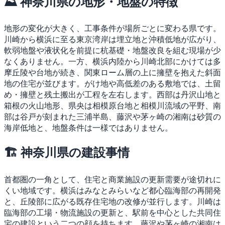
⛰ 神奈川県の地形・地盤の特徴
地形の変化が大きく、工事条件が場所ごとに変わる県です。
川崎から横浜に至る東京湾岸は埋立地と沖積低地が広がり、
軟弱地盤や液状化を前提に杭基礎・地盤改良を組む現場が少
なくありません。一方、横浜内陸から川崎北部にかけては多
摩丘陵や台地が続き、関東ローム層の上に擁壁を抱えた斜面
地の住宅が並びます。がけ地や高低差のある敷地では、土留
め・擁壁と残土搬出が工程を左右します。西部は丹沢山地と
箱根の火山地形、県央は相模原台地と相模川流域の平野、南
部は谷戸が刻まれた三浦半島、藤沢や茅ヶ崎の湘南は砂質の
海岸低地と、地盤条件は一様ではありません。
🏗 神奈川県の建設事情
首都圏の一角として、住宅と商業施設の更新需要が途切れに
くい地域です。横浜はみなとみらいなど都心臨海部の再開発
と、丘陵部に広がる既存住宅地の改修が並行します。川崎は
臨海部の工場・物流施設の更新と、駅前を中心とした共同住
宅の建設という二つの顔を持ちます。藤沢や茅ヶ崎の湘南は