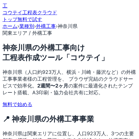
工
コウテイ
工程表クラウド
トップ
無料で試す
ホーム
›
業種別
›
外構工事
›
神奈川県
関東エリア / 外構工事
神奈川県の外構工事向け
工程表作成ツール「コウテイ」
神奈川県（人口約923万人、横浜・川崎・藤沢など）の外構
工事事業者様の工程管理を、 ブラウザ完結のクラウドサー
ビスで効率化。
2週間〜2ヶ月
の案件に最適化されたテンプ
レート搭載、A3印刷・協力会社共有に対応。
無料で始める
📍 神奈川県の外構工事事業
神奈川県は関東エリアに位置し、人口923万人、3つの主要