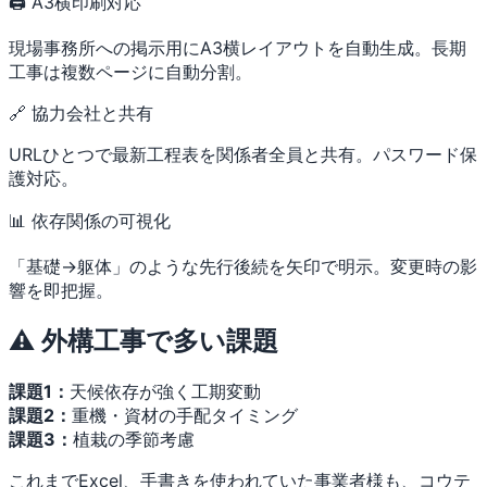
🖨 A3横印刷対応
現場事務所への掲示用にA3横レイアウトを自動生成。長期
工事は複数ページに自動分割。
🔗 協力会社と共有
URLひとつで最新工程表を関係者全員と共有。パスワード保
護対応。
📊 依存関係の可視化
「基礎→躯体」のような先行後続を矢印で明示。変更時の影
響を即把握。
⚠️ 外構工事で多い課題
課題1：
天候依存が強く工期変動
課題2：
重機・資材の手配タイミング
課題3：
植栽の季節考慮
これまでExcel、手書きを使われていた事業者様も、コウテ