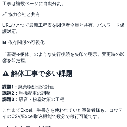
工事は複数ページに自動分割。
🔗 協力会社と共有
URLひとつで最新工程表を関係者全員と共有。パスワード保
護対応。
📊 依存関係の可視化
「基礎→躯体」のような先行後続を矢印で明示。変更時の影
響を即把握。
⚠️ 解体工事で多い課題
課題1：
廃棄物処理の計画
課題2：
重機配車の調整
課題3：
騒音・粉塵対策の工程
これまでExcel、手書きを使われていた事業者様も、コウテ
イのCSV/Excel取込機能で数分で移行可能です。