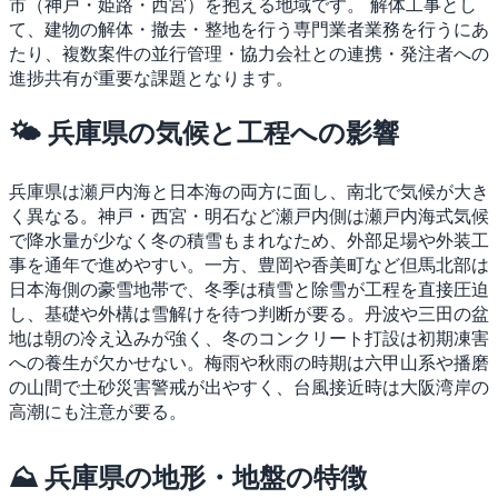
市（神戸・姫路・西宮）を抱える地域です。
解体工事とし
て、建物の解体・撤去・整地を行う専門業者業務を行うにあ
たり、複数案件の並行管理・協力会社との連携・発注者への
進捗共有が重要な課題となります。
🌤 兵庫県の気候と工程への影響
兵庫県は瀬戸内海と日本海の両方に面し、南北で気候が大き
く異なる。神戸・西宮・明石など瀬戸内側は瀬戸内海式気候
で降水量が少なく冬の積雪もまれなため、外部足場や外装工
事を通年で進めやすい。一方、豊岡や香美町など但馬北部は
日本海側の豪雪地帯で、冬季は積雪と除雪が工程を直接圧迫
し、基礎や外構は雪解けを待つ判断が要る。丹波や三田の盆
地は朝の冷え込みが強く、冬のコンクリート打設は初期凍害
への養生が欠かせない。梅雨や秋雨の時期は六甲山系や播磨
の山間で土砂災害警戒が出やすく、台風接近時は大阪湾岸の
高潮にも注意が要る。
⛰ 兵庫県の地形・地盤の特徴