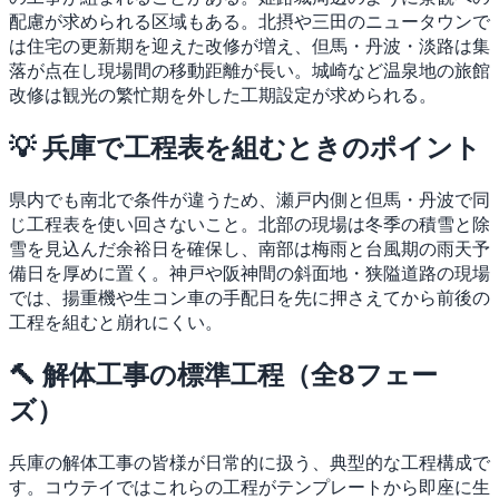
配慮が求められる区域もある。北摂や三田のニュータウンで
は住宅の更新期を迎えた改修が増え、但馬・丹波・淡路は集
落が点在し現場間の移動距離が長い。城崎など温泉地の旅館
改修は観光の繁忙期を外した工期設定が求められる。
💡 兵庫で工程表を組むときのポイント
県内でも南北で条件が違うため、瀬戸内側と但馬・丹波で同
じ工程表を使い回さないこと。北部の現場は冬季の積雪と除
雪を見込んだ余裕日を確保し、南部は梅雨と台風期の雨天予
備日を厚めに置く。神戸や阪神間の斜面地・狭隘道路の現場
では、揚重機や生コン車の手配日を先に押さえてから前後の
工程を組むと崩れにくい。
🔨 解体工事の標準工程（全8フェー
ズ）
兵庫の解体工事の皆様が日常的に扱う、典型的な工程構成で
す。コウテイではこれらの工程がテンプレートから即座に生