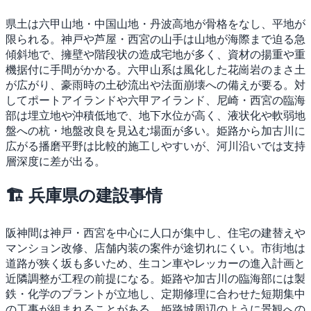
県土は六甲山地・中国山地・丹波高地が骨格をなし、平地が
限られる。神戸や芦屋・西宮の山手は山地が海際まで迫る急
傾斜地で、擁壁や階段状の造成宅地が多く、資材の揚重や重
機据付に手間がかかる。六甲山系は風化した花崗岩のまさ土
が広がり、豪雨時の土砂流出や法面崩壊への備えが要る。対
してポートアイランドや六甲アイランド、尼崎・西宮の臨海
部は埋立地や沖積低地で、地下水位が高く、液状化や軟弱地
盤への杭・地盤改良を見込む場面が多い。姫路から加古川に
広がる播磨平野は比較的施工しやすいが、河川沿いでは支持
層深度に差が出る。
🏗 兵庫県の建設事情
阪神間は神戸・西宮を中心に人口が集中し、住宅の建替えや
マンション改修、店舗内装の案件が途切れにくい。市街地は
道路が狭く坂も多いため、生コン車やレッカーの進入計画と
近隣調整が工程の前提になる。姫路や加古川の臨海部には製
鉄・化学のプラントが立地し、定期修理に合わせた短期集中
の工事が組まれることがある。姫路城周辺のように景観への