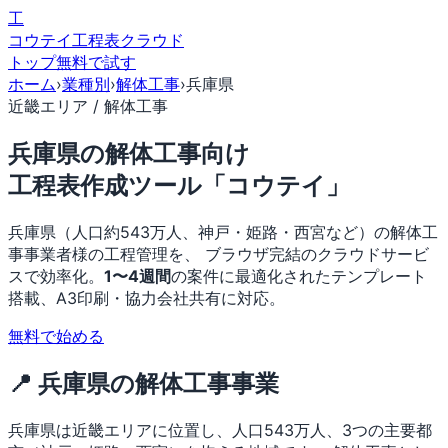
工
コウテイ
工程表クラウド
トップ
無料で試す
ホーム
›
業種別
›
解体工事
›
兵庫県
近畿エリア / 解体工事
兵庫県の解体工事向け
工程表作成ツール「コウテイ」
兵庫県（人口約543万人、神戸・姫路・西宮など）の解体工
事事業者様の工程管理を、 ブラウザ完結のクラウドサービ
スで効率化。
1〜4週間
の案件に最適化されたテンプレート
搭載、A3印刷・協力会社共有に対応。
無料で始める
📍 兵庫県の解体工事事業
兵庫県は近畿エリアに位置し、人口543万人、3つの主要都