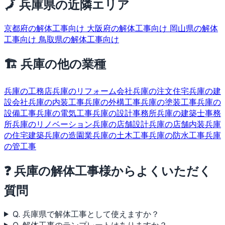
🗾 兵庫県の近隣エリア
京都府の解体工事向け
大阪府の解体工事向け
岡山県の解体
工事向け
鳥取県の解体工事向け
🏗 兵庫の他の業種
兵庫の工務店
兵庫のリフォーム会社
兵庫の注文住宅
兵庫の建
設会社
兵庫の内装工事
兵庫の外構工事
兵庫の塗装工事
兵庫の
設備工事
兵庫の電気工事
兵庫の設計事務所
兵庫の建築士事務
所
兵庫のリノベーション
兵庫の店舗設計
兵庫の店舗内装
兵庫
の住宅建築
兵庫の造園業
兵庫の土木工事
兵庫の防水工事
兵庫
の管工事
❓ 兵庫の解体工事様からよくいただく
質問
Q. 兵庫県で解体工事として使えますか？
Q. 解体工事のテンプレートはありますか？