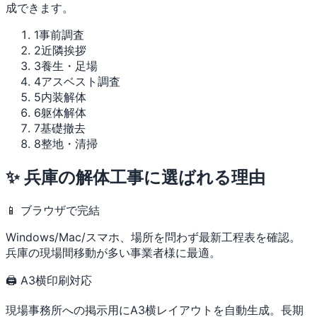
成できます。
1
事前調査
2
近隣挨拶
3
養生・足場
4
アスベスト調査
5
内装解体
6
躯体解体
7
基礎撤去
8
整地・清掃
✨ 兵庫の解体工事に選ばれる理由
📱 ブラウザで完結
Windows/Mac/スマホ、場所を問わず最新工程表を確認。
兵庫の現場間移動が多い事業者様に最適。
🖨 A3横印刷対応
現場事務所への掲示用にA3横レイアウトを自動生成。長期