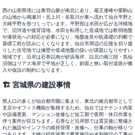
西の山形県境には奥羽山脈が南北に走り、蔵王連峰や栗駒山
の山地から鳴瀬川・北上川・名取川が東へ流れて仙台平野と
大崎平野を形づくっています。平野部は水田が広がる沖積地
で、旧河道や後背湿地、水田を転用した造成地では軟弱地盤
や液状化への対応が必要になり、地盤改良や杭基礎の判断で
基礎工程が読みにくくなります。仙台市周辺の丘陵を切り盛
りした住宅地では擁壁や造成地盤の扱いが課題になりやすい
地域です。沿岸は石巻以南が砂浜海岸、以北の南三陸・気仙
沼側はリアス海岸で平地が乏しく、斜面と狭い取付道路が搬
入や仮設の制約になります。
🏗 宮城県の建設事情
県人口の多くが仙台都市圏に集まり、東北の拠点都市として
支店やオフィス機能が集積するため、仙台ではテナント内装
や設備更新、マンション改修など短工期で夜間・休日作業を
伴う案件が目立ちます。石巻など沿岸部では震災後に整備さ
れた施設やインフラの維持管理・改修へ、仕事の軸が移りつ
つあります。大崎は稲作地帯で農業施設や水利施設の工事が