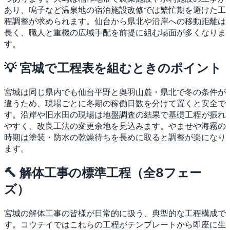
あり、鳴子など温泉地の宿泊施設改修では繁忙期を避けた工
程調整が求められます。仙台から県北や沿岸への移動距離は
長く、職人と重機の広域手配を前提に組む場面が多くなりま
す。
💡 宮城で工程表を組むときのポイント
宮城は同じ県内でも仙台平野と奥羽山麓・県北で冬の条件が
違うため、現場ごとに冬期の稼働日数を分けて置くと安全で
す。沿岸や旧水田の現場は地盤調査の結果で基礎工程が振れ
やすく、改良工法の変更余地を見込みます。やませや海霧の
時期は塗装・防水の乾燥待ちを長めに取ると調整が楽になり
ます。
🔨 解体工事の標準工程（全8フェー
ズ）
宮城の解体工事の皆様が日常的に扱う、典型的な工程構成で
す。コウテイではこれらの工程がテンプレートから即座に生