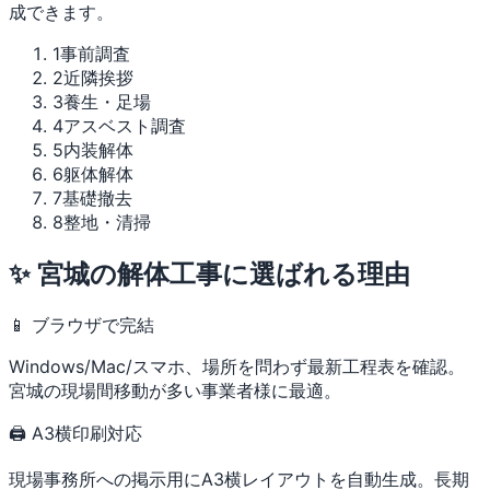
成できます。
1
事前調査
2
近隣挨拶
3
養生・足場
4
アスベスト調査
5
内装解体
6
躯体解体
7
基礎撤去
8
整地・清掃
✨ 宮城の解体工事に選ばれる理由
📱 ブラウザで完結
Windows/Mac/スマホ、場所を問わず最新工程表を確認。
宮城の現場間移動が多い事業者様に最適。
🖨 A3横印刷対応
現場事務所への掲示用にA3横レイアウトを自動生成。長期