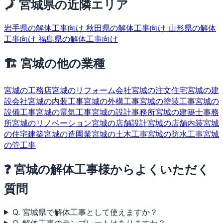
🗾 宮城県の近隣エリア
岩手県の解体工事向け
秋田県の解体工事向け
山形県の解体
工事向け
福島県の解体工事向け
🏗 宮城の他の業種
宮城の工務店
宮城のリフォーム会社
宮城の注文住宅
宮城の建
設会社
宮城の内装工事
宮城の外構工事
宮城の塗装工事
宮城の
設備工事
宮城の電気工事
宮城の設計事務所
宮城の建築士事務
所
宮城のリノベーション
宮城の店舗設計
宮城の店舗内装
宮城
の住宅建築
宮城の造園業
宮城の土木工事
宮城の防水工事
宮城
の管工事
❓ 宮城の解体工事様からよくいただく
質問
Q. 宮城県で解体工事として使えますか？
Q. 解体工事のテンプレートはありますか？