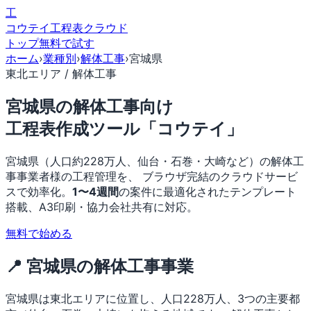
工
コウテイ
工程表クラウド
トップ
無料で試す
ホーム
›
業種別
›
解体工事
›
宮城県
東北エリア / 解体工事
宮城県の解体工事向け
工程表作成ツール「コウテイ」
宮城県（人口約228万人、仙台・石巻・大崎など）の解体工
事事業者様の工程管理を、 ブラウザ完結のクラウドサービ
スで効率化。
1〜4週間
の案件に最適化されたテンプレート
搭載、A3印刷・協力会社共有に対応。
無料で始める
📍 宮城県の解体工事事業
宮城県は東北エリアに位置し、人口228万人、3つの主要都