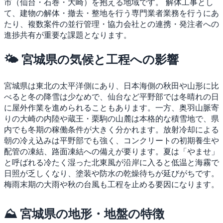
市（仙台・石巻・大崎）を抱える地域です。
解体工事とし
て、建物の解体・撤去・整地を行う専門業者業務を行うにあ
たり、複数案件の並行管理・協力会社との連携・発注者への
進捗共有が重要な課題となります。
🌤 宮城県の気候と工程への影響
宮城県は東北の太平洋側にあり、日本海側の秋田や山形に比
べると冬の降雪は少なめで、仙台など平野部では冬晴れの日
に屋外作業を進められることもあります。一方、奥羽山脈寄
りの大崎の内陸や蔵王・栗駒の山麓は本格的な積雪地で、県
内でも冬期の稼働条件が大きく分かれます。放射冷却による
朝の冷え込みは平野部でも強く、コンクリートの初期養生や
配管の凍結、路面凍結への備えが要ります。夏は「やませ」
と呼ばれる冷たく湿った北東風が沿岸に入ると低温と海霧で
日照が乏しくなり、塗装や防水の乾燥待ちが延びがちです。
梅雨末期の大雨や秋の台風も工程を止める要因になります。
⛰ 宮城県の地形・地盤の特徴