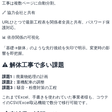
工事は複数ページに自動分割。
🔗 協力会社と共有
URLひとつで最新工程表を関係者全員と共有。パスワード保
護対応。
📊 依存関係の可視化
「基礎→躯体」のような先行後続を矢印で明示。変更時の影
響を即把握。
⚠️ 解体工事で多い課題
課題1：
廃棄物処理の計画
課題2：
重機配車の調整
課題3：
騒音・粉塵対策の工程
これまでExcel、手書きを使われていた事業者様も、コウテ
イのCSV/Excel取込機能で数分で移行可能です。