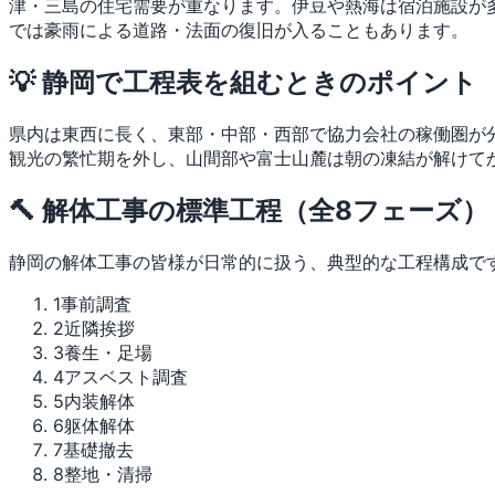
津・三島の住宅需要が重なります。伊豆や熱海は宿泊施設が
では豪雨による道路・法面の復旧が入ることもあります。
💡 静岡で工程表を組むときのポイント
県内は東西に長く、東部・中部・西部で協力会社の稼働圏が
観光の繁忙期を外し、山間部や富士山麓は朝の凍結が解けて
🔨 解体工事の標準工程（全8フェーズ）
静岡の解体工事の皆様が日常的に扱う、典型的な工程構成で
1
事前調査
2
近隣挨拶
3
養生・足場
4
アスベスト調査
5
内装解体
6
躯体解体
7
基礎撤去
8
整地・清掃