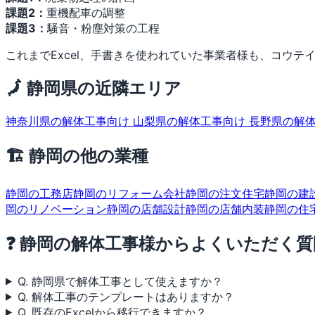
課題2：
重機配車の調整
課題3：
騒音・粉塵対策の工程
これまでExcel、手書きを使われていた事業者様も、コウテイの
🗾 静岡県の近隣エリア
神奈川県の解体工事向け
山梨県の解体工事向け
長野県の解
🏗 静岡の他の業種
静岡の工務店
静岡のリフォーム会社
静岡の注文住宅
静岡の建
岡のリノベーション
静岡の店舗設計
静岡の店舗内装
静岡の住
❓ 静岡の解体工事様からよくいただく質
Q. 静岡県で解体工事として使えますか？
Q. 解体工事のテンプレートはありますか？
Q. 既存のExcelから移行できますか？