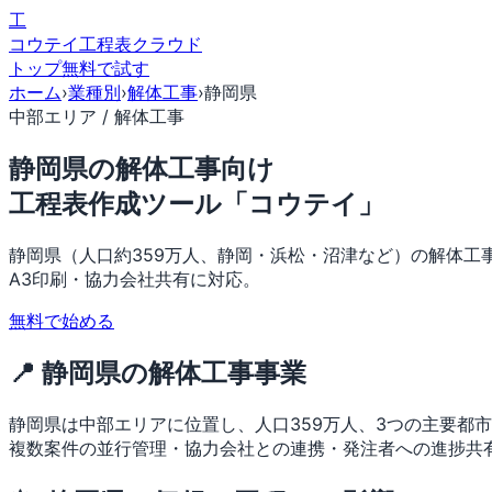
工
コウテイ
工程表クラウド
トップ
無料で試す
ホーム
›
業種別
›
解体工事
›
静岡県
中部エリア / 解体工事
静岡県の解体工事向け
工程表作成ツール「コウテイ」
静岡県（人口約359万人、静岡・浜松・沼津など）の解体工
A3印刷・協力会社共有に対応。
無料で始める
📍 静岡県の解体工事事業
静岡県は中部エリアに位置し、人口359万人、3つの主要都
複数案件の並行管理・協力会社との連携・発注者への進捗共