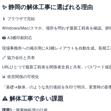
✨ 静岡の解体工事に選ばれる理由
📱 ブラウザで完結
Windows/Mac/スマホ、場所を問わず最新工程表を確認
🖨 A3横印刷対応
現場事務所への掲示用にA3横レイアウトを自動生成。長期
🔗 協力会社と共有
URLひとつで最新工程表を関係者全員と共有。パスワード保
📊 依存関係の可視化
「基礎→躯体」のような先行後続を矢印で明示。変更時の影
⚠️ 解体工事で多い課題
課題1：
廃棄物処理の計画