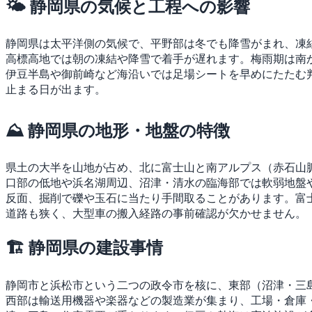
🌤 静岡県の気候と工程への影響
静岡県は太平洋側の気候で、平野部は冬でも降雪がまれ、凍
高標高地では朝の凍結や降雪で着手が遅れます。梅雨期は南
伊豆半島や御前崎など海沿いでは足場シートを早めにたたむ
止まる日が出ます。
⛰ 静岡県の地形・地盤の特徴
県土の大半を山地が占め、北に富士山と南アルプス（赤石山
口部の低地や浜名湖周辺、沼津・清水の臨海部では軟弱地盤
反面、掘削で礫や玉石に当たり手間取ることがあります。富
道路も狭く、大型車の搬入経路の事前確認が欠かせません。
🏗 静岡県の建設事情
静岡市と浜松市という二つの政令市を核に、東部（沼津・三
西部は輸送用機器や楽器などの製造業が集まり、工場・倉庫