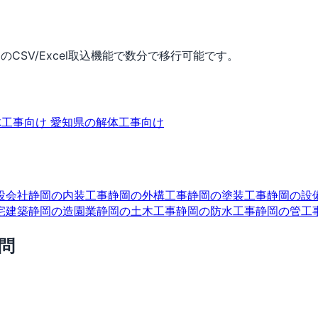
CSV/Excel取込機能で数分で移行可能です。
体工事向け
愛知県の解体工事向け
設会社
静岡の内装工事
静岡の外構工事
静岡の塗装工事
静岡の設
宅建築
静岡の造園業
静岡の土木工事
静岡の防水工事
静岡の管工
問