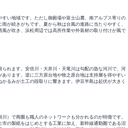
やすい地域です。ただし御殿場や富士山麓、南アルプス寄りの
に雨が続きがちです。夏から秋は台風の進路に当たりやすく、
西風が吹き、浜松周辺では高所作業や外装材の取り付けが風で
限られます。安倍川・大井川・天竜川は勾配の急な河川で、河
があります。逆に三方原台地や牧之原台地は支持層を得やすい
ぬかるみが土工の段取りに響きます。伊豆半島は起伏が大きく
掛川）で商圏も職人のネットワークも分かれるのが特徴です。
士市の製紙をはじめとする工業に加え、新幹線通勤圏である沼