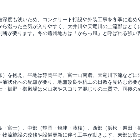
結深度も浅いため、コンクリート打設や外装工事を冬季に進め
から湿った空気が入りやすく、大井川や天竜川の上流部はとく
判断が要ります。冬の遠州地方は「からっ風」と呼ばれる強い
脈）を抱え、平地は静岡平野、富士山南麓、天竜川下流などに
や液状化への配慮が要り、地盤改良や杭工の日数を見込む必要
士・裾野・御殿場は火山灰やスコリア混じりの土質で、雨後の
島・富士）、中部（静岡・焼津・藤枝）、西部（浜松・磐田・
・物流施設の改修や設備更新に伴う工事が動きます。東部は富