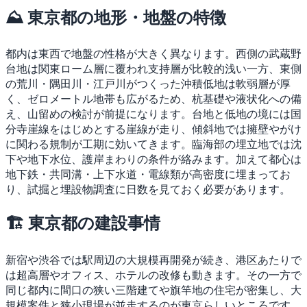
⛰ 東京都の地形・地盤の特徴
都内は東西で地盤の性格が大きく異なります。西側の武蔵野
台地は関東ローム層に覆われ支持層が比較的浅い一方、東側
の荒川・隅田川・江戸川がつくった沖積低地は軟弱層が厚
く、ゼロメートル地帯も広がるため、杭基礎や液状化への備
え、山留めの検討が前提になります。台地と低地の境には国
分寺崖線をはじめとする崖線が走り、傾斜地では擁壁やがけ
に関わる規制が工期に効いてきます。臨海部の埋立地では沈
下や地下水位、護岸まわりの条件が絡みます。加えて都心は
地下鉄・共同溝・上下水道・電線類が高密度に埋まってお
り、試掘と埋設物調査に日数を見ておく必要があります。
🏗 東京都の建設事情
新宿や渋谷では駅周辺の大規模再開発が続き、港区あたりで
は超高層やオフィス、ホテルの改修も動きます。その一方で
同じ都内に間口の狭い三階建てや旗竿地の住宅が密集し、大
規模案件と狭小現場が並走するのが東京らしいところです。