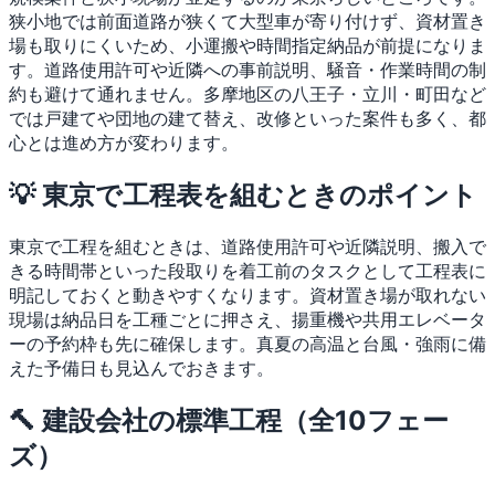
狭小地では前面道路が狭くて大型車が寄り付けず、資材置き
場も取りにくいため、小運搬や時間指定納品が前提になりま
す。道路使用許可や近隣への事前説明、騒音・作業時間の制
約も避けて通れません。多摩地区の八王子・立川・町田など
では戸建てや団地の建て替え、改修といった案件も多く、都
心とは進め方が変わります。
💡 東京で工程表を組むときのポイント
東京で工程を組むときは、道路使用許可や近隣説明、搬入で
きる時間帯といった段取りを着工前のタスクとして工程表に
明記しておくと動きやすくなります。資材置き場が取れない
現場は納品日を工種ごとに押さえ、揚重機や共用エレベータ
ーの予約枠も先に確保します。真夏の高温と台風・強雨に備
えた予備日も見込んでおきます。
🔨 建設会社の標準工程（全10フェー
ズ）