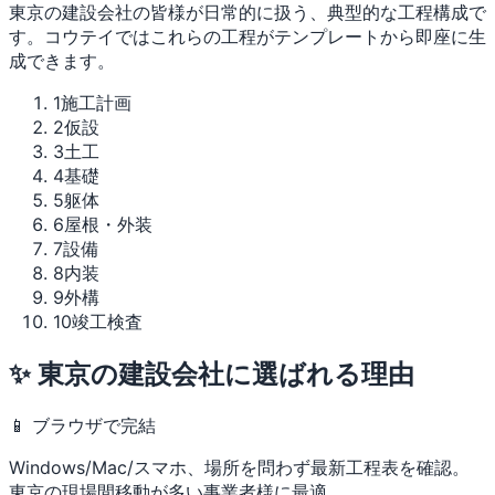
東京の建設会社の皆様が日常的に扱う、典型的な工程構成で
す。コウテイではこれらの工程がテンプレートから即座に生
成できます。
1
施工計画
2
仮設
3
土工
4
基礎
5
躯体
6
屋根・外装
7
設備
8
内装
9
外構
10
竣工検査
✨ 東京の建設会社に選ばれる理由
📱 ブラウザで完結
Windows/Mac/スマホ、場所を問わず最新工程表を確認。
東京の現場間移動が多い事業者様に最適。