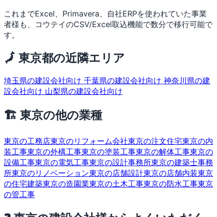
これまでExcel、Primavera、自社ERPを使われていた事業
者様も、コウテイのCSV/Excel取込機能で数分で移行可能で
す。
🗾 東京都の近隣エリア
埼玉県の建設会社向け
千葉県の建設会社向け
神奈川県の建
設会社向け
山梨県の建設会社向け
🏗 東京の他の業種
東京の工務店
東京のリフォーム会社
東京の注文住宅
東京の内
装工事
東京の外構工事
東京の塗装工事
東京の解体工事
東京の
設備工事
東京の電気工事
東京の設計事務所
東京の建築士事務
所
東京のリノベーション
東京の店舗設計
東京の店舗内装
東京
の住宅建築
東京の造園業
東京の土木工事
東京の防水工事
東京
の管工事