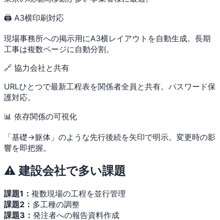
🖨 A3横印刷対応
現場事務所への掲示用にA3横レイアウトを自動生成。長期
工事は複数ページに自動分割。
🔗 協力会社と共有
URLひとつで最新工程表を関係者全員と共有。パスワード保
護対応。
📊 依存関係の可視化
「基礎→躯体」のような先行後続を矢印で明示。変更時の影
響を即把握。
⚠️ 建設会社で多い課題
課題1：
複数現場の工程を並行管理
課題2：
多工種の調整
課題3：
発注者への報告資料作成