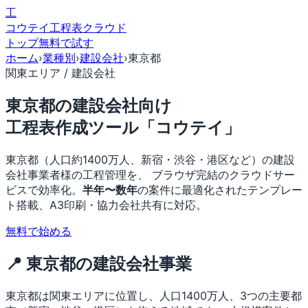
工
コウテイ
工程表クラウド
トップ
無料で試す
ホーム
›
業種別
›
建設会社
›
東京都
関東エリア / 建設会社
東京都の建設会社向け
工程表作成ツール「コウテイ」
東京都（人口約1400万人、新宿・渋谷・港区など）の建設
会社事業者様の工程管理を、 ブラウザ完結のクラウドサー
ビスで効率化。
半年〜数年
の案件に最適化されたテンプレー
ト搭載、A3印刷・協力会社共有に対応。
無料で始める
📍 東京都の建設会社事業
東京都は関東エリアに位置し、人口1400万人、3つの主要都