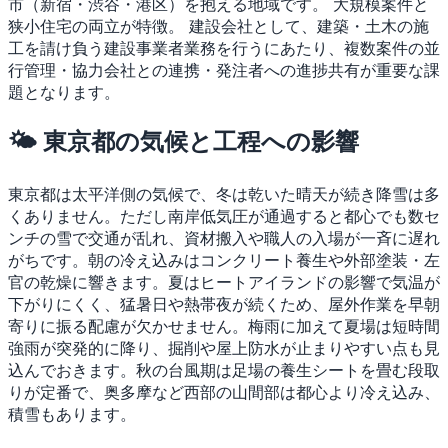
市（新宿・渋谷・港区）を抱える地域です。
大規模案件と
狭小住宅の両立が特徴。
建設会社として、建築・土木の施
工を請け負う建設事業者業務を行うにあたり、複数案件の並
行管理・協力会社との連携・発注者への進捗共有が重要な課
題となります。
🌤 東京都の気候と工程への影響
東京都は太平洋側の気候で、冬は乾いた晴天が続き降雪は多
くありません。ただし南岸低気圧が通過すると都心でも数セ
ンチの雪で交通が乱れ、資材搬入や職人の入場が一斉に遅れ
がちです。朝の冷え込みはコンクリート養生や外部塗装・左
官の乾燥に響きます。夏はヒートアイランドの影響で気温が
下がりにくく、猛暑日や熱帯夜が続くため、屋外作業を早朝
寄りに振る配慮が欠かせません。梅雨に加えて夏場は短時間
強雨が突発的に降り、掘削や屋上防水が止まりやすい点も見
込んでおきます。秋の台風期は足場の養生シートを畳む段取
りが定番で、奥多摩など西部の山間部は都心より冷え込み、
積雪もあります。