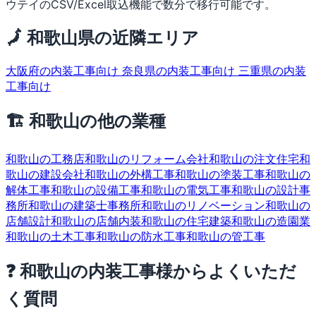
ウテイのCSV/Excel取込機能で数分で移行可能です。
🗾 和歌山県の近隣エリア
大阪府の内装工事向け
奈良県の内装工事向け
三重県の内装
工事向け
🏗 和歌山の他の業種
和歌山の工務店
和歌山のリフォーム会社
和歌山の注文住宅
和
歌山の建設会社
和歌山の外構工事
和歌山の塗装工事
和歌山の
解体工事
和歌山の設備工事
和歌山の電気工事
和歌山の設計事
務所
和歌山の建築士事務所
和歌山のリノベーション
和歌山の
店舗設計
和歌山の店舗内装
和歌山の住宅建築
和歌山の造園業
和歌山の土木工事
和歌山の防水工事
和歌山の管工事
❓ 和歌山の内装工事様からよくいただ
く質問