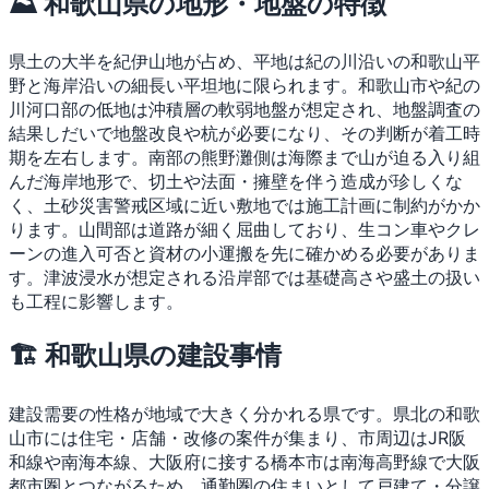
⛰ 和歌山県の地形・地盤の特徴
県土の大半を紀伊山地が占め、平地は紀の川沿いの和歌山平
野と海岸沿いの細長い平坦地に限られます。和歌山市や紀の
川河口部の低地は沖積層の軟弱地盤が想定され、地盤調査の
結果しだいで地盤改良や杭が必要になり、その判断が着工時
期を左右します。南部の熊野灘側は海際まで山が迫る入り組
んだ海岸地形で、切土や法面・擁壁を伴う造成が珍しくな
く、土砂災害警戒区域に近い敷地では施工計画に制約がかか
ります。山間部は道路が細く屈曲しており、生コン車やクレ
ーンの進入可否と資材の小運搬を先に確かめる必要がありま
す。津波浸水が想定される沿岸部では基礎高さや盛土の扱い
も工程に影響します。
🏗 和歌山県の建設事情
建設需要の性格が地域で大きく分かれる県です。県北の和歌
山市には住宅・店舗・改修の案件が集まり、市周辺はJR阪
和線や南海本線、大阪府に接する橋本市は南海高野線で大阪
都市圏とつながるため、通勤圏の住まいとして戸建て・分譲