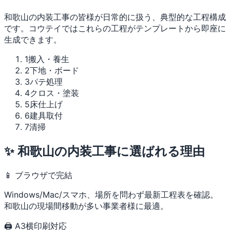
和歌山の内装工事の皆様が日常的に扱う、典型的な工程構成
です。コウテイではこれらの工程がテンプレートから即座に
生成できます。
1
搬入・養生
2
下地・ボード
3
パテ処理
4
クロス・塗装
5
床仕上げ
6
建具取付
7
清掃
✨ 和歌山の内装工事に選ばれる理由
📱 ブラウザで完結
Windows/Mac/スマホ、場所を問わず最新工程表を確認。
和歌山の現場間移動が多い事業者様に最適。
🖨 A3横印刷対応