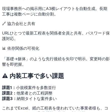
現場事務所への掲示用にA3横レイアウトを自動生成。長期
工事は複数ページに自動分割。
🔗 協力会社と共有
URLひとつで最新工程表を関係者全員と共有。パスワード保
護対応。
📊 依存関係の可視化
「基礎→躯体」のような先行後続を矢印で明示。変更時の影
響を即把握。
⚠️ 内装工事で多い課題
課題1：
小規模案件を多数並行
課題2：
他業者との工程調整
課題3：
納期タイトな案件多い
これまでExcel、紙の工程表を使われていた事業者様も、コ