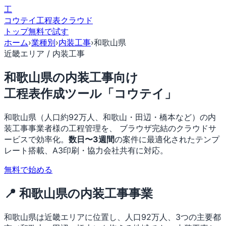
工
コウテイ
工程表クラウド
トップ
無料で試す
ホーム
›
業種別
›
内装工事
›
和歌山県
近畿エリア / 内装工事
和歌山県の内装工事向け
工程表作成ツール「コウテイ」
和歌山県（人口約92万人、和歌山・田辺・橋本など）の内
装工事事業者様の工程管理を、 ブラウザ完結のクラウドサ
ービスで効率化。
数日〜3週間
の案件に最適化されたテンプ
レート搭載、A3印刷・協力会社共有に対応。
無料で始める
📍 和歌山県の内装工事事業
和歌山県は近畿エリアに位置し、人口92万人、3つの主要都