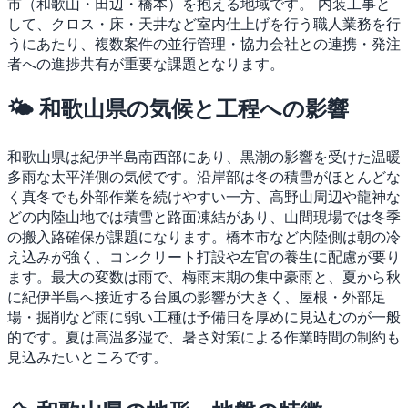
市（和歌山・田辺・橋本）を抱える地域です。
内装工事と
して、クロス・床・天井など室内仕上げを行う職人業務を行
うにあたり、複数案件の並行管理・協力会社との連携・発注
者への進捗共有が重要な課題となります。
🌤 和歌山県の気候と工程への影響
和歌山県は紀伊半島南西部にあり、黒潮の影響を受けた温暖
多雨な太平洋側の気候です。沿岸部は冬の積雪がほとんどな
く真冬でも外部作業を続けやすい一方、高野山周辺や龍神な
どの内陸山地では積雪と路面凍結があり、山間現場では冬季
の搬入路確保が課題になります。橋本市など内陸側は朝の冷
え込みが強く、コンクリート打設や左官の養生に配慮が要り
ます。最大の変数は雨で、梅雨末期の集中豪雨と、夏から秋
に紀伊半島へ接近する台風の影響が大きく、屋根・外部足
場・掘削など雨に弱い工種は予備日を厚めに見込むのが一般
的です。夏は高温多湿で、暑さ対策による作業時間の制約も
見込みたいところです。