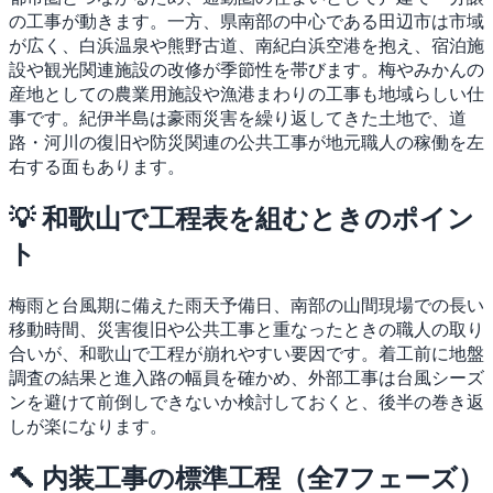
の工事が動きます。一方、県南部の中心である田辺市は市域
が広く、白浜温泉や熊野古道、南紀白浜空港を抱え、宿泊施
設や観光関連施設の改修が季節性を帯びます。梅やみかんの
産地としての農業用施設や漁港まわりの工事も地域らしい仕
事です。紀伊半島は豪雨災害を繰り返してきた土地で、道
路・河川の復旧や防災関連の公共工事が地元職人の稼働を左
右する面もあります。
💡 和歌山で工程表を組むときのポイン
ト
梅雨と台風期に備えた雨天予備日、南部の山間現場での長い
移動時間、災害復旧や公共工事と重なったときの職人の取り
合いが、和歌山で工程が崩れやすい要因です。着工前に地盤
調査の結果と進入路の幅員を確かめ、外部工事は台風シーズ
ンを避けて前倒しできないか検討しておくと、後半の巻き返
しが楽になります。
🔨 内装工事の標準工程（全7フェーズ）