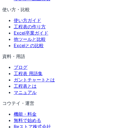
使い方・比較
使い方ガイド
工程表の作り方
Excel卒業ガイド
他ツールと比較
Excelとの比較
資料・用語
ブログ
工程表 用語集
ガントチャートとは
工程表とは
マニュアル
コウテイ・運営
機能・料金
無料で始める
Reストア株式会社