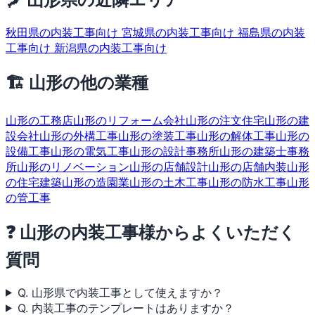
秋田県の内装工事向け
宮城県の内装工事向け
福島県の内装
工事向け
新潟県の内装工事向け
🏗 山形の他の業種
山形の工務店
山形のリフォーム会社
山形の注文住宅
山形の建
設会社
山形の外構工事
山形の塗装工事
山形の解体工事
山形の
設備工事
山形の電気工事
山形の設計事務所
山形の建築士事務
所
山形のリノベーション
山形の店舗設計
山形の店舗内装
山形
の住宅建築
山形の造園業
山形の土木工事
山形の防水工事
山形
の管工事
❓ 山形の内装工事様からよくいただく
質問
Q. 山形県で内装工事として使えますか？
Q. 内装工事のテンプレートはありますか？