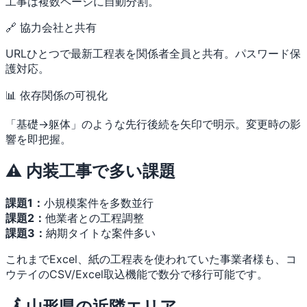
工事は複数ページに自動分割。
🔗 協力会社と共有
URLひとつで最新工程表を関係者全員と共有。パスワード保
護対応。
📊 依存関係の可視化
「基礎→躯体」のような先行後続を矢印で明示。変更時の影
響を即把握。
⚠️ 内装工事で多い課題
課題1：
小規模案件を多数並行
課題2：
他業者との工程調整
課題3：
納期タイトな案件多い
これまでExcel、紙の工程表を使われていた事業者様も、コ
ウテイのCSV/Excel取込機能で数分で移行可能です。
🗾 山形県の近隣エリア