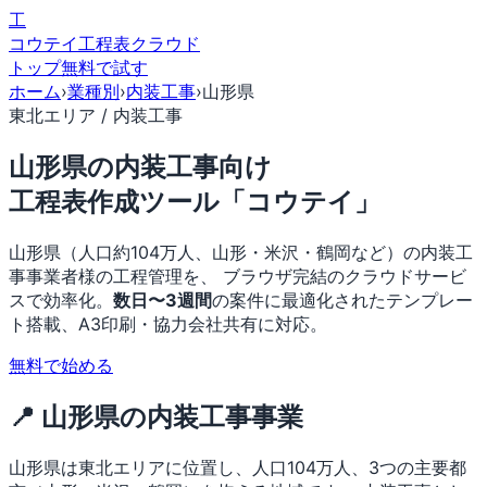
工
コウテイ
工程表クラウド
トップ
無料で試す
ホーム
›
業種別
›
内装工事
›
山形県
東北エリア / 内装工事
山形県の内装工事向け
工程表作成ツール「コウテイ」
山形県（人口約104万人、山形・米沢・鶴岡など）の内装工
事事業者様の工程管理を、 ブラウザ完結のクラウドサービ
スで効率化。
数日〜3週間
の案件に最適化されたテンプレー
ト搭載、A3印刷・協力会社共有に対応。
無料で始める
📍 山形県の内装工事事業
山形県は東北エリアに位置し、人口104万人、3つの主要都