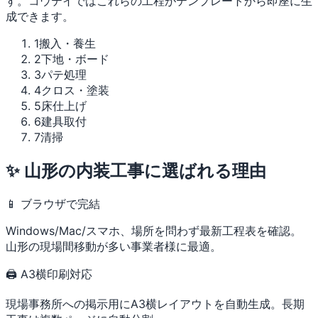
す。コウテイではこれらの工程がテンプレートから即座に生
成できます。
1
搬入・養生
2
下地・ボード
3
パテ処理
4
クロス・塗装
5
床仕上げ
6
建具取付
7
清掃
✨ 山形の内装工事に選ばれる理由
📱 ブラウザで完結
Windows/Mac/スマホ、場所を問わず最新工程表を確認。
山形の現場間移動が多い事業者様に最適。
🖨 A3横印刷対応
現場事務所への掲示用にA3横レイアウトを自動生成。長期