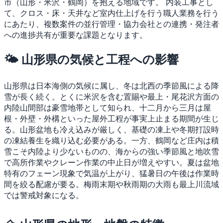
市（山形・米沢・鶴岡）を抱える地域です。
内装工事とし
て、クロス・床・天井など室内仕上げを行う職人業務を行う
にあたり、複数案件の並行管理・協力会社との連携・発注者
への進捗共有が重要な課題となります。
🌤 山形県の気候と工程への影響
山形県は日本海側の気候に属し、冬は北西の季節風による降
雪が長く続く。とくに米沢を含む置賜や最上・尾花沢方面の
内陸山間部は豪雪地帯として知られ、十二月から三月は屋
根・外壁・外構といった屋外工程が事実上止まる期間が生じ
る。山形盆地も冷え込みが厳しく、基礎の凍上や冬期打設時
の凍結養生を織り込む必要がある。一方、鶴岡など庄内は積
雪こそ内陸より少ないものの、海からの強い季節風と地吹雪
で高所作業やクレーン作業の中止日が増えやすい。夏は盆地
特有のフェーン現象で気温が上がり、猛暑日の午後は作業時
間を絞る配慮が要る。梅雨末期や秋雨期の大雨も最上川流域
では警戒対象になる。