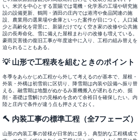
い。米沢を中心とする置賜では電機・化学系の工場や研究施
設の設備更新、鶴岡・酒田の庄内では港湾や食品関連の施
設、農業用の選果場や倉庫といった案件が目につく。人口減
少と高齢化を背景に、新築だけでなく空き家の改修や公共施
設の長寿命化、雪に備えた屋根まわりの改修も増えている。
豪雨災害後の復旧工事が年度途中に入り、工程の組み替えを
迫られることもある。
💡 山形で工程表を組むときのポイント
冬季をあらかじめ工程から外して考えるのが基本で、屋根・
外装・外構は初雪前に区切り、降雪期は内装や設備へ振り替
える。融雪期は地盤がぬかるみ重機搬入が遅れるため、掘
削・基礎は雪解けの見極めを含めて余裕日を確保したい。内
陸と庄内で条件が違う点も押さえておく。
🔨 内装工事の標準工程（全7フェーズ）
山形の内装工事の皆様が日常的に扱う、典型的な工程構成で