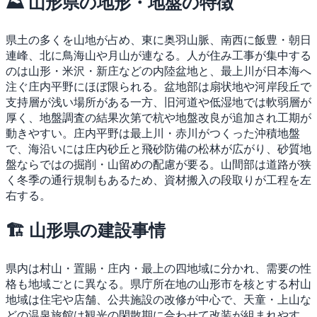
⛰ 山形県の地形・地盤の特徴
県土の多くを山地が占め、東に奥羽山脈、南西に飯豊・朝日
連峰、北に鳥海山や月山が連なる。人が住み工事が集中する
のは山形・米沢・新庄などの内陸盆地と、最上川が日本海へ
注ぐ庄内平野にほぼ限られる。盆地部は扇状地や河岸段丘で
支持層が浅い場所がある一方、旧河道や低湿地では軟弱層が
厚く、地盤調査の結果次第で杭や地盤改良が追加され工期が
動きやすい。庄内平野は最上川・赤川がつくった沖積地盤
で、海沿いには庄内砂丘と飛砂防備の松林が広がり、砂質地
盤ならではの掘削・山留めの配慮が要る。山間部は道路が狭
く冬季の通行規制もあるため、資材搬入の段取りが工程を左
右する。
🏗 山形県の建設事情
県内は村山・置賜・庄内・最上の四地域に分かれ、需要の性
格も地域ごとに異なる。県庁所在地の山形市を核とする村山
地域は住宅や店舗、公共施設の改修が中心で、天童・上山な
どの温泉旅館は観光の閑散期に合わせて改装が組まれやす