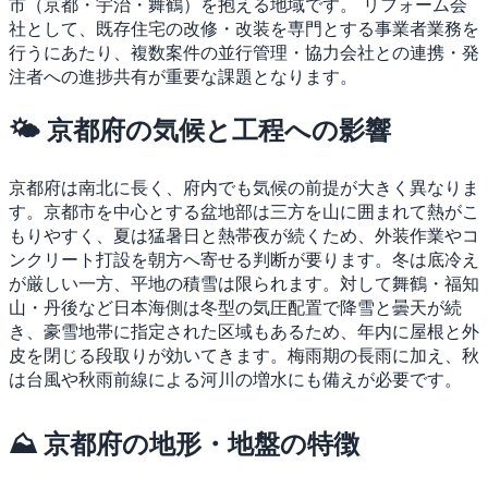
市（京都・宇治・舞鶴）を抱える地域です。
リフォーム会
社として、既存住宅の改修・改装を専門とする事業者業務を
行うにあたり、複数案件の並行管理・協力会社との連携・発
注者への進捗共有が重要な課題となります。
🌤 京都府の気候と工程への影響
京都府は南北に長く、府内でも気候の前提が大きく異なりま
す。京都市を中心とする盆地部は三方を山に囲まれて熱がこ
もりやすく、夏は猛暑日と熱帯夜が続くため、外装作業やコ
ンクリート打設を朝方へ寄せる判断が要ります。冬は底冷え
が厳しい一方、平地の積雪は限られます。対して舞鶴・福知
山・丹後など日本海側は冬型の気圧配置で降雪と曇天が続
き、豪雪地帯に指定された区域もあるため、年内に屋根と外
皮を閉じる段取りが効いてきます。梅雨期の長雨に加え、秋
は台風や秋雨前線による河川の増水にも備えが必要です。
⛰ 京都府の地形・地盤の特徴