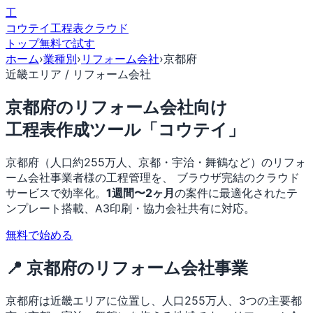
工
コウテイ
工程表クラウド
トップ
無料で試す
ホーム
›
業種別
›
リフォーム会社
›
京都府
近畿エリア / リフォーム会社
京都府のリフォーム会社向け
工程表作成ツール「コウテイ」
京都府（人口約255万人、京都・宇治・舞鶴など）のリフォ
ーム会社事業者様の工程管理を、 ブラウザ完結のクラウド
サービスで効率化。
1週間〜2ヶ月
の案件に最適化されたテ
ンプレート搭載、A3印刷・協力会社共有に対応。
無料で始める
📍 京都府のリフォーム会社事業
京都府は近畿エリアに位置し、人口255万人、3つの主要都