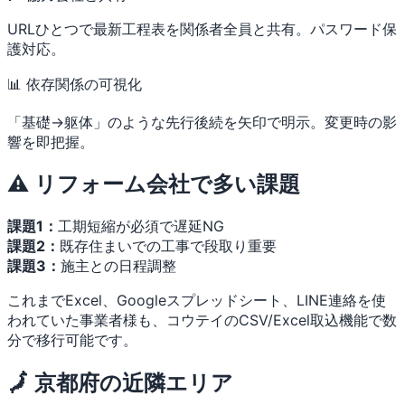
URLひとつで最新工程表を関係者全員と共有。パスワード保
護対応。
📊 依存関係の可視化
「基礎→躯体」のような先行後続を矢印で明示。変更時の影
響を即把握。
⚠️ リフォーム会社で多い課題
課題1：
工期短縮が必須で遅延NG
課題2：
既存住まいでの工事で段取り重要
課題3：
施主との日程調整
これまでExcel、Googleスプレッドシート、LINE連絡を使
われていた事業者様も、コウテイのCSV/Excel取込機能で数
分で移行可能です。
🗾 京都府の近隣エリア