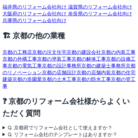
福井県のリフォーム会社向け
滋賀県のリフォーム会社向け
大阪府のリフォーム会社向け
奈良県のリフォーム会社向け
兵庫県のリフォーム会社向け
🏗 京都の他の業種
京都の工務店
京都の注文住宅
京都の建設会社
京都の内装工事
京都の外構工事
京都の塗装工事
京都の解体工事
京都の設備工
事
京都の電気工事
京都の設計事務所
京都の建築士事務所
京都
のリノベーション
京都の店舗設計
京都の店舗内装
京都の住宅
建築
京都の造園業
京都の土木工事
京都の防水工事
京都の管工
事
❓ 京都のリフォーム会社様からよくい
ただく質問
Q. 京都府でリフォーム会社として使えますか？
Q. リフォーム会社のテンプレートはありますか？