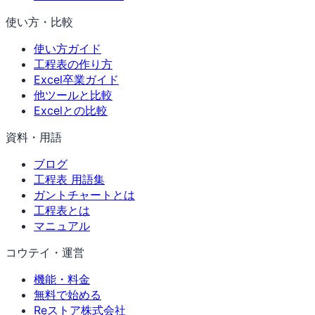
使い方・比較
使い方ガイド
工程表の作り方
Excel卒業ガイド
他ツールと比較
Excelとの比較
資料・用語
ブログ
工程表 用語集
ガントチャートとは
工程表とは
マニュアル
コウテイ・運営
機能・料金
無料で始める
Reストア株式会社