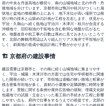
府の中央を丹波高地が横切り、南の山城地域と北の中丹・丹
後地域を分けています。京都市街は鴨川や桂川がつくった扇
状地と盆地の堆積層の上にあり、地下水位が高い場所では根
切り時の排水と山留めの計画が工程を左右します。伏見から
宇治・久御山へ続く低地は宇治川・木津川・桂川が合流する
沖積地で、旧巨椋池の干拓地を含む軟弱な地盤が広がるた
め、地盤改良や杭工事の日数は厚めに見ておきたいところで
す。北部の舞鶴湾周辺は入り組んだリアス海岸で平坦地が乏
しく、斜面地の造成や仮設計画に手数がかかります。
🏗 京都府の建設事情
建設需要は京都市と、その南に続く山城地域に集まりやす
く、宇治・城陽・木津川市の方面では住宅や学研都市に関連
した開発が続いています。市街地は道幅の狭い路地と町家が
残る密集市街地が多く、資材の小運搬や近隣調整に時間を要
します。景観に関する条例や屋外広告物の規制、埋蔵文化財
包蔵地での試掘・立会といった着工前の手続きが工程に影響
しやすい点も、府内で仕事をするうえでの前提です。北部の
舞鶴・福知山・丹後では港湾や防災、既存インフラの維持更