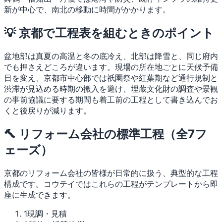
新が中心で、南北の移動に時間がかかります。
💡 京都で工程表を組むときのポイント
盆地部は真夏の高温と冬の底冷え、北部は降雪と、同じ府内
でも押さえどころが違います。現場の所在地ごとに天候予備
日を変え、京都市中心部では祇園祭や紅葉期など通行規制と
渋滞が見込める時期の搬入を避け、埋蔵文化財の調査や景観
の事前協議に要する期間も着工前の工程として書き込んでお
くと後戻りが減ります。
🔨 リフォーム会社の標準工程（全7フ
ェーズ）
京都のリフォーム会社の皆様が日常的に扱う、典型的な工程
構成です。コウテイではこれらの工程がテンプレートから即
座に生成できます。
1
現調・見積