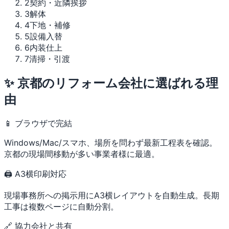
2
契約・近隣挨拶
3
解体
4
下地・補修
5
設備入替
6
内装仕上
7
清掃・引渡
✨ 京都のリフォーム会社に選ばれる理
由
📱 ブラウザで完結
Windows/Mac/スマホ、場所を問わず最新工程表を確認。
京都の現場間移動が多い事業者様に最適。
🖨 A3横印刷対応
現場事務所への掲示用にA3横レイアウトを自動生成。長期
工事は複数ページに自動分割。
🔗 協力会社と共有