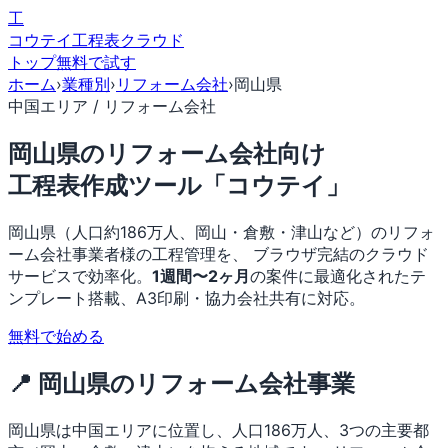
工
コウテイ
工程表クラウド
トップ
無料で試す
ホーム
›
業種別
›
リフォーム会社
›
岡山県
中国エリア / リフォーム会社
岡山県のリフォーム会社向け
工程表作成ツール「コウテイ」
岡山県（人口約186万人、岡山・倉敷・津山など）のリフォ
ーム会社事業者様の工程管理を、 ブラウザ完結のクラウド
サービスで効率化。
1週間〜2ヶ月
の案件に最適化されたテ
ンプレート搭載、A3印刷・協力会社共有に対応。
無料で始める
📍 岡山県のリフォーム会社事業
岡山県は中国エリアに位置し、人口186万人、3つの主要都