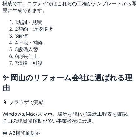
構成です。コウテイではこれらの工程がテンプレートから即
座に生成できます。
1
現調・見積
2
契約・近隣挨拶
3
解体
4
下地・補修
5
設備入替
6
内装仕上
7
清掃・引渡
✨ 岡山のリフォーム会社に選ばれる理
由
📱 ブラウザで完結
Windows/Mac/スマホ、場所を問わず最新工程表を確認。
岡山の現場間移動が多い事業者様に最適。
🖨 A3横印刷対応