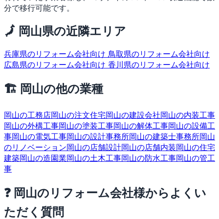
分で移行可能です。
🗾 岡山県の近隣エリア
兵庫県のリフォーム会社向け
鳥取県のリフォーム会社向け
広島県のリフォーム会社向け
香川県のリフォーム会社向け
🏗 岡山の他の業種
岡山の工務店
岡山の注文住宅
岡山の建設会社
岡山の内装工事
岡山の外構工事
岡山の塗装工事
岡山の解体工事
岡山の設備工
事
岡山の電気工事
岡山の設計事務所
岡山の建築士事務所
岡山
のリノベーション
岡山の店舗設計
岡山の店舗内装
岡山の住宅
建築
岡山の造園業
岡山の土木工事
岡山の防水工事
岡山の管工
事
❓ 岡山のリフォーム会社様からよくい
ただく質問