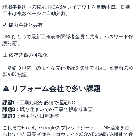
現場事務所への掲示用にA3横レイアウトを自動生成。長期
工事は複数ページに自動分割。
🔗 協力会社と共有
URLひとつで最新工程表を関係者全員と共有。パスワード保
護対応。
📊 依存関係の可視化
「基礎→躯体」のような先行後続を矢印で明示。変更時の影
響を即把握。
⚠️ リフォーム会社で多い課題
課題1：
工期短縮が必須で遅延NG
課題2：
既存住まいでの工事で段取り重要
課題3：
施主との日程調整
これまでExcel、Googleスプレッドシート、LINE連絡を使
われていた事業者様も、コウテイのCSV/Excel取込機能で数