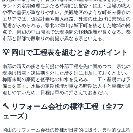
ラントの定期修理にあたる時期には配管・鉄工・足場の職人
や宿の需要が重なりやすい。美観地区のような町並み保存の
エリアでは、仮設計画や搬入経路、外装の仕上げに景観面の
配慮が求められる。県北の津山は城下町を核とした地域の拠
点で、周辺の中山間地では現場間の移動距離が長くなる。都
市部と郡部で段取りの前提が異なる県といえる。
💡 岡山で工程表を組むときのポイント
南部の晴天の多さを前提に外部工程を先に固めつつ、県北の
現場は積雪・凍結期を外した暦を別に用意しておくとよい。
梅雨末期の豪雨と低平地の排水を見込み、土工・基礎には予
備日を置く。水島の定期修理が重なる時期は人手と重機が逼
迫しやすいため、日程は早めに押さえておきたい。
🔨 リフォーム会社の標準工程（全7フ
ェーズ）
岡山のリフォーム会社の皆様が日常的に扱う、典型的な工程