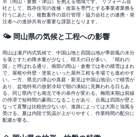
市（岡山・倉敷・津山）を抱える地域です。
リフォーム会
社として、既存住宅の改修・改装を専門とする事業者業務を
行うにあたり、複数案件の並行管理・協力会社との連携・発
注者への進捗共有が重要な課題となります。
🌤 岡山県の気候と工程への影響
岡山は瀬戸内式気候で、中国山地と四国山地が季節風の水分
を落とすため降水量が少なく、晴天の日が多い。「晴れの
国」と呼ばれる通り、南部の岡山・倉敷では冬の積雪はまれ
で、屋根や外壁・塗装といった屋外工程を冬場でも進めやす
い。一方、県北の津山や真庭・新見は中国山地沿いで積雪が
あり、盆地特有の放射冷却で朝の凍結に見舞われる日もあ
る。同じ県内でも南北で冬の条件が変わる。梅雨末期は前線
の停滞で短時間の豪雨になることがあり、台風は四国が壁と
なって直撃は比較的少ないが、進路によっては大雨と強風を
受ける。夏は内陸で気温が上がりやすく、作業時間の配分に
配慮が要る。