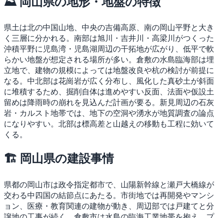
⛰ 岡山県の地形・地盤の特徴
県土は北の中国山地、中央の吉備高原、南の岡山平野と大き
く三層に分かれる。南部は旭川・吉井川・高梁川がつくった
沖積平野に児島湾・児島湖周辺の干拓地が広がり、低平で軟
らかい地盤が想定される場所が多い。倉敷の水島臨海部は埋
立地で、建物の規模によっては地盤改良や杭の検討が前提に
なる。中北部は花崗岩が広く分布し、風化した真砂土が斜面
に堆積するため、掘削自体は進めやすい反面、法面や仮設土
留めは降雨時の崩れを見込んだ計画が要る。新見周辺の石灰
岩・カルスト地帯では、地下の空洞や湧水が地質調査の論点
になりやすい。北部は標高差と山越えの移動も工程に効いて
くる。
🏗 岡山県の建設事情
県都の岡山市は政令指定都市で、山陽新幹線と瀬戸大橋線が
交わる中四国の結節点にあたる。市街地では再開発やマンシ
ョン、医療・教育関連の建物が動き、周辺部では戸建てと分
譲地の工事が続く。倉敷市は水島の臨海工業地帯を抱え、プ