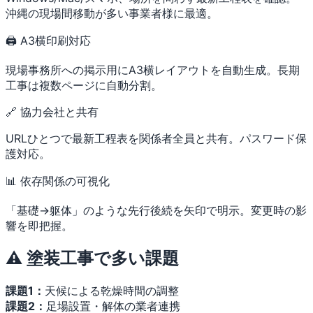
沖縄の現場間移動が多い事業者様に最適。
🖨 A3横印刷対応
現場事務所への掲示用にA3横レイアウトを自動生成。長期
工事は複数ページに自動分割。
🔗 協力会社と共有
URLひとつで最新工程表を関係者全員と共有。パスワード保
護対応。
📊 依存関係の可視化
「基礎→躯体」のような先行後続を矢印で明示。変更時の影
響を即把握。
⚠️ 塗装工事で多い課題
課題1：
天候による乾燥時間の調整
課題2：
足場設置・解体の業者連携