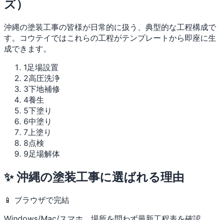
ズ）
沖縄の塗装工事の皆様が日常的に扱う、典型的な工程構成で
す。コウテイではこれらの工程がテンプレートから即座に生
成できます。
1
足場設置
2
高圧洗浄
3
下地補修
4
養生
5
下塗り
6
中塗り
7
上塗り
8
点検
9
足場解体
✨ 沖縄の塗装工事に選ばれる理由
📱 ブラウザで完結
Windows/Mac/スマホ、場所を問わず最新工程表を確認。