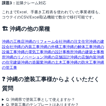
課題3：
近隣クレーム対応
これまでExcel、手書き工程表を使われていた事業者様も、
コウテイのCSV/Excel取込機能で数分で移行可能です。
🏗 沖縄の他の業種
沖縄の工務店
沖縄のリフォーム会社
沖縄の注文住宅
沖縄の建
設会社
沖縄の内装工事
沖縄の外構工事
沖縄の解体工事
沖縄の
設備工事
沖縄の電気工事
沖縄の設計事務所
沖縄の建築士事務
所
沖縄のリノベーション
沖縄の店舗設計
沖縄の店舗内装
沖縄
の住宅建築
沖縄の造園業
沖縄の土木工事
沖縄の防水工事
沖縄
の管工事
❓ 沖縄の塗装工事様からよくいただく
質問
Q. 沖縄県で塗装工事として使えますか？
Q. 塗装工事のテンプレートはありますか？