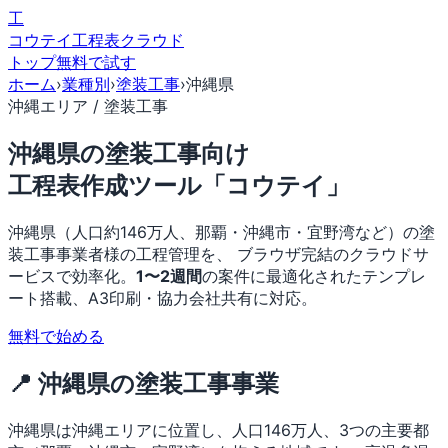
工
コウテイ
工程表クラウド
トップ
無料で試す
ホーム
›
業種別
›
塗装工事
›
沖縄県
沖縄エリア / 塗装工事
沖縄県の塗装工事向け
工程表作成ツール「コウテイ」
沖縄県（人口約146万人、那覇・沖縄市・宜野湾など）の塗
装工事事業者様の工程管理を、 ブラウザ完結のクラウドサ
ービスで効率化。
1〜2週間
の案件に最適化されたテンプレ
ート搭載、A3印刷・協力会社共有に対応。
無料で始める
📍 沖縄県の塗装工事事業
沖縄県は沖縄エリアに位置し、人口146万人、3つの主要都