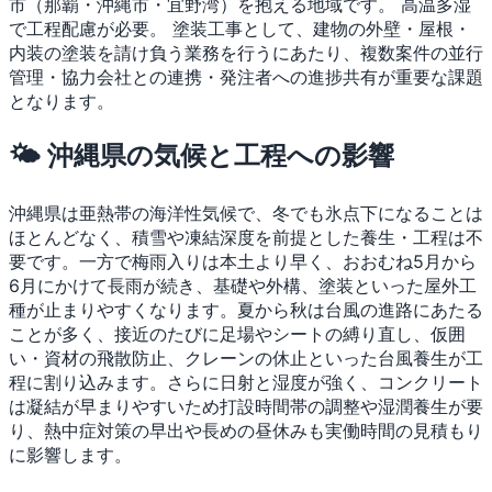
市（那覇・沖縄市・宜野湾）を抱える地域です。
高温多湿
で工程配慮が必要。
塗装工事として、建物の外壁・屋根・
内装の塗装を請け負う業務を行うにあたり、複数案件の並行
管理・協力会社との連携・発注者への進捗共有が重要な課題
となります。
🌤 沖縄県の気候と工程への影響
沖縄県は亜熱帯の海洋性気候で、冬でも氷点下になることは
ほとんどなく、積雪や凍結深度を前提とした養生・工程は不
要です。一方で梅雨入りは本土より早く、おおむね5月から
6月にかけて長雨が続き、基礎や外構、塗装といった屋外工
種が止まりやすくなります。夏から秋は台風の進路にあたる
ことが多く、接近のたびに足場やシートの縛り直し、仮囲
い・資材の飛散防止、クレーンの休止といった台風養生が工
程に割り込みます。さらに日射と湿度が強く、コンクリート
は凝結が早まりやすいため打設時間帯の調整や湿潤養生が要
り、熱中症対策の早出や長めの昼休みも実働時間の見積もり
に影響します。