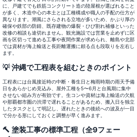
に、戸建てでも鉄筋コンクリート造の陸屋根が選ばれること
が多く、木造中心の本土とは工種構成や職人の手配の仕方が
異なります。潮風にさらされる立地が多いため、かぶり厚の
確保や鉄部の防錆、既存建物の爆裂・ひび割れ補修といった
改修の相談も途切れません。観光施設では営業を止めずに区
画を区切って進める工事や夜間作業が求められ、離島や北部
では資材が海上輸送と長距離運搬に頼る点も段取りを左右し
ます。
💡 沖縄で工程表を組むときのポイント
工程表には台風接近時の中断・養生日と梅雨時期の雨天予備
日をあらかじめ見込み、屋外工種を5〜6月と台風期に集中
させない組み方が有効です。生コンや資材は海上輸送の欠航
や那覇都市圏の渋滞で遅れることがあるため、搬入日を独立
したタスクとして明記し、遅れたときの後続への波及が一目
で分かる形にしておくと調整が早く進みます。
🔨 塗装工事の標準工程（全9フェー