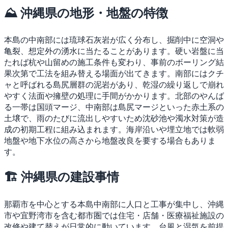
⛰ 沖縄県の地形・地盤の特徴
本島の中南部には琉球石灰岩が広く分布し、掘削中に空洞や
亀裂、想定外の湧水に当たることがあります。硬い岩盤に当
たれば杭や山留めの施工条件も変わり、事前のボーリング結
果次第で工法を組み替える場面が出てきます。南部にはクチ
ャと呼ばれる島尻層群の泥岩があり、乾湿の繰り返しで崩れ
やすく法面や擁壁の処理に手間がかかります。北部のやんば
る一帯は国頭マージ、中南部は島尻マージといった赤土系の
土壌で、雨のたびに流出しやすいため沈砂池や濁水対策が造
成の初期工程に組み込まれます。海岸沿いや埋立地では軟弱
地盤や地下水位の高さから地盤改良を要する場合もありま
す。
🏗 沖縄県の建設事情
那覇市を中心とする本島中南部に人口と工事が集中し、沖縄
市や宜野湾市を含む都市圏では住宅・店舗・医療福祉施設の
改修や建て替えが日常的に動いています。台風と湿気を前提