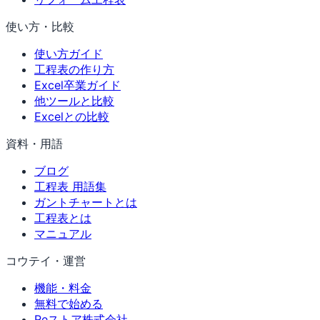
使い方・比較
使い方ガイド
工程表の作り方
Excel卒業ガイド
他ツールと比較
Excelとの比較
資料・用語
ブログ
工程表 用語集
ガントチャートとは
工程表とは
マニュアル
コウテイ・運営
機能・料金
無料で始める
Reストア株式会社