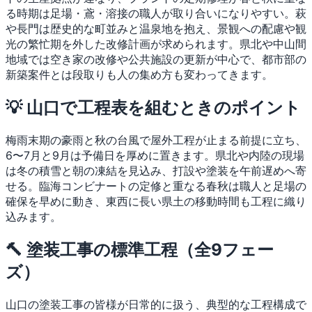
る時期は足場・鳶・溶接の職人が取り合いになりやすい。萩
や長門は歴史的な町並みと温泉地を抱え、景観への配慮や観
光の繁忙期を外した改修計画が求められます。県北や中山間
地域では空き家の改修や公共施設の更新が中心で、都市部の
新築案件とは段取りも人の集め方も変わってきます。
💡 山口で工程表を組むときのポイント
梅雨末期の豪雨と秋の台風で屋外工程が止まる前提に立ち、
6〜7月と9月は予備日を厚めに置きます。県北や内陸の現場
は冬の積雪と朝の凍結を見込み、打設や塗装を午前遅めへ寄
せる。臨海コンビナートの定修と重なる春秋は職人と足場の
確保を早めに動き、東西に長い県土の移動時間も工程に織り
込みます。
🔨 塗装工事の標準工程（全9フェー
ズ）
山口の塗装工事の皆様が日常的に扱う、典型的な工程構成で