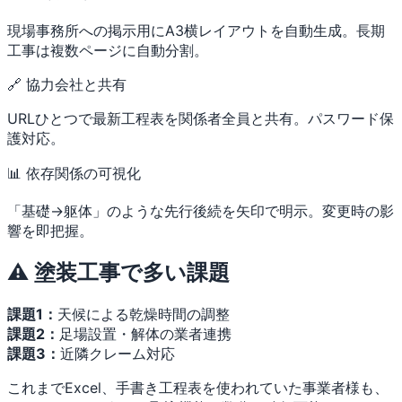
現場事務所への掲示用にA3横レイアウトを自動生成。長期
工事は複数ページに自動分割。
🔗 協力会社と共有
URLひとつで最新工程表を関係者全員と共有。パスワード保
護対応。
📊 依存関係の可視化
「基礎→躯体」のような先行後続を矢印で明示。変更時の影
響を即把握。
⚠️ 塗装工事で多い課題
課題1：
天候による乾燥時間の調整
課題2：
足場設置・解体の業者連携
課題3：
近隣クレーム対応
これまでExcel、手書き工程表を使われていた事業者様も、