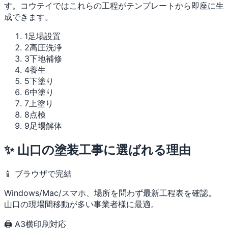
す。コウテイではこれらの工程がテンプレートから即座に生
成できます。
1
足場設置
2
高圧洗浄
3
下地補修
4
養生
5
下塗り
6
中塗り
7
上塗り
8
点検
9
足場解体
✨ 山口の塗装工事に選ばれる理由
📱 ブラウザで完結
Windows/Mac/スマホ、場所を問わず最新工程表を確認。
山口の現場間移動が多い事業者様に最適。
🖨 A3横印刷対応