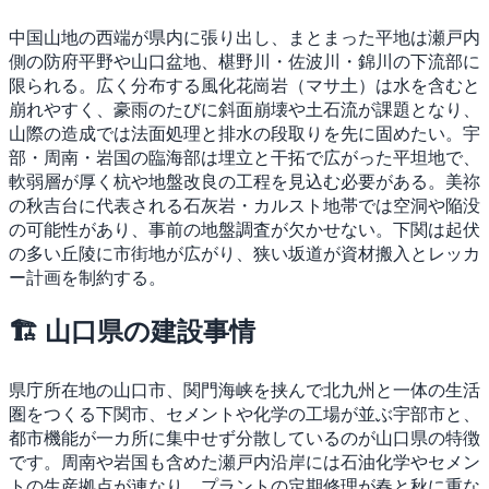
中国山地の西端が県内に張り出し、まとまった平地は瀬戸内
側の防府平野や山口盆地、椹野川・佐波川・錦川の下流部に
限られる。広く分布する風化花崗岩（マサ土）は水を含むと
崩れやすく、豪雨のたびに斜面崩壊や土石流が課題となり、
山際の造成では法面処理と排水の段取りを先に固めたい。宇
部・周南・岩国の臨海部は埋立と干拓で広がった平坦地で、
軟弱層が厚く杭や地盤改良の工程を見込む必要がある。美祢
の秋吉台に代表される石灰岩・カルスト地帯では空洞や陥没
の可能性があり、事前の地盤調査が欠かせない。下関は起伏
の多い丘陵に市街地が広がり、狭い坂道が資材搬入とレッカ
ー計画を制約する。
🏗 山口県の建設事情
県庁所在地の山口市、関門海峡を挟んで北九州と一体の生活
圏をつくる下関市、セメントや化学の工場が並ぶ宇部市と、
都市機能が一カ所に集中せず分散しているのが山口県の特徴
です。周南や岩国も含めた瀬戸内沿岸には石油化学やセメン
トの生産拠点が連なり、プラントの定期修理が春と秋に重な