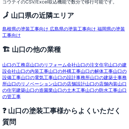
コウテイのCSV/Excel取込機能で数分で移行可能です。
🗾 山口県の近隣エリア
島根県の塗装工事向け
広島県の塗装工事向け
福岡県の塗装
工事向け
🏗 山口の他の業種
山口の工務店
山口のリフォーム会社
山口の注文住宅
山口の建
設会社
山口の内装工事
山口の外構工事
山口の解体工事
山口の
設備工事
山口の電気工事
山口の設計事務所
山口の建築士事務
所
山口のリノベーション
山口の店舗設計
山口の店舗内装
山口
の住宅建築
山口の造園業
山口の土木工事
山口の防水工事
山口
の管工事
❓ 山口の塗装工事様からよくいただく
質問