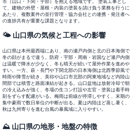
市（山口・下関・宇部）を抱える地域です。
塗装工事とし
て、建物の外壁・屋根・内装の塗装を請け負う業務を行うに
あたり、複数案件の並行管理・協力会社との連携・発注者へ
の進捗共有が重要な課題となります。
🌤 山口県の気候と工程への影響
山口県は本州最西端にあり、南の瀬戸内側と北の日本海側で
冬の顔がまるで違う。防府・宇部・周南・岩国など瀬戸内側
は温暖で降水が少なく、冬も晴天が続いて屋外作業を進めや
すい。一方、萩・長門や下関北部の日本海側は北西季節風で
時雨や降雪が続き、美祢や山口市北部の阿東地域など内陸山
間部では積雪と路面凍結が起きる。山口盆地は放射冷却で朝
の冷え込みが強く、冬場の生コン打設や左官・塗装は着手時
刻をずらす配慮がいる。梅雨は前線が停滞しやすく、末期の
集中豪雨で数日単位の中断が出る。夏は内陸ほど蒸し暑く、
秋は九州寄りを進む台風の暴風域に入りやすい。
⛰ 山口県の地形・地盤の特徴