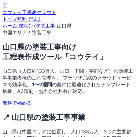
工
コウテイ
工程表クラウド
トップ
無料で試す
ホーム
›
業種別
›
塗装工事
›
山口県
中国エリア / 塗装工事
山口県の塗装工事向け
工程表作成ツール「コウテイ」
山口県（人口約133万人、山口・下関・宇部など）の塗装工
事事業者様の工程管理を、 ブラウザ完結のクラウドサービ
スで効率化。
1〜2週間
の案件に最適化されたテンプレート
搭載、A3印刷・協力会社共有に対応。
無料で始める
📍 山口県の塗装工事事業
山口県は中国エリアに位置し、人口133万人、3つの主要都