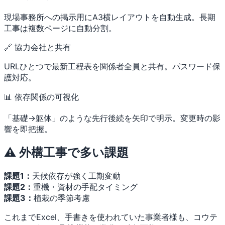
現場事務所への掲示用にA3横レイアウトを自動生成。長期
工事は複数ページに自動分割。
🔗 協力会社と共有
URLひとつで最新工程表を関係者全員と共有。パスワード保
護対応。
📊 依存関係の可視化
「基礎→躯体」のような先行後続を矢印で明示。変更時の影
響を即把握。
⚠️ 外構工事で多い課題
課題1：
天候依存が強く工期変動
課題2：
重機・資材の手配タイミング
課題3：
植栽の季節考慮
これまでExcel、手書きを使われていた事業者様も、コウテ