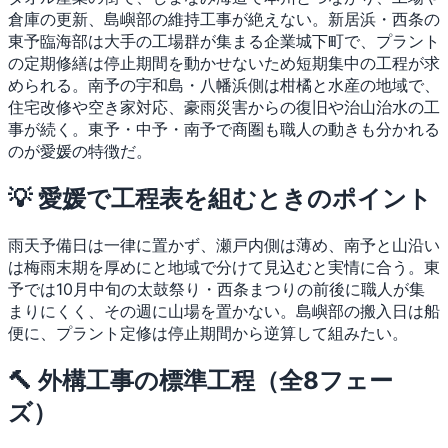
倉庫の更新、島嶼部の維持工事が絶えない。新居浜・西条の
東予臨海部は大手の工場群が集まる企業城下町で、プラント
の定期修繕は停止期間を動かせないため短期集中の工程が求
められる。南予の宇和島・八幡浜側は柑橘と水産の地域で、
住宅改修や空き家対応、豪雨災害からの復旧や治山治水の工
事が続く。東予・中予・南予で商圏も職人の動きも分かれる
のが愛媛の特徴だ。
💡 愛媛で工程表を組むときのポイント
雨天予備日は一律に置かず、瀬戸内側は薄め、南予と山沿い
は梅雨末期を厚めにと地域で分けて見込むと実情に合う。東
予では10月中旬の太鼓祭り・西条まつりの前後に職人が集
まりにくく、その週に山場を置かない。島嶼部の搬入日は船
便に、プラント定修は停止期間から逆算して組みたい。
🔨 外構工事の標準工程（全8フェー
ズ）