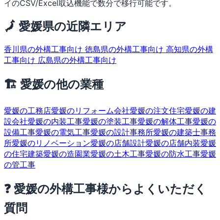
イのCSV/Excel取込機能で数分で移行可能です。
🗾 愛媛県の近隣エリア
香川県の外構工事向け
徳島県の外構工事向け
高知県の外構
工事向け
広島県の外構工事向け
🏗 愛媛の他の業種
愛媛の工務店
愛媛のリフォーム会社
愛媛の注文住宅
愛媛の建
設会社
愛媛の内装工事
愛媛の塗装工事
愛媛の解体工事
愛媛の
設備工事
愛媛の電気工事
愛媛の設計事務所
愛媛の建築士事務
所
愛媛のリノベーション
愛媛の店舗設計
愛媛の店舗内装
愛媛
の住宅建築
愛媛の造園業
愛媛の土木工事
愛媛の防水工事
愛媛
の管工事
❓ 愛媛の外構工事様からよくいただく
質問