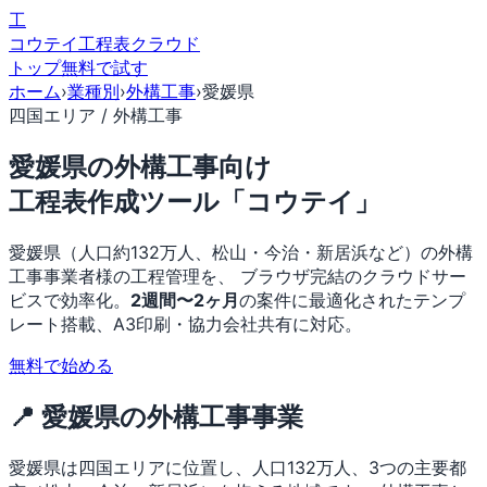
工
コウテイ
工程表クラウド
トップ
無料で試す
ホーム
›
業種別
›
外構工事
›
愛媛県
四国エリア / 外構工事
愛媛県の外構工事向け
工程表作成ツール「コウテイ」
愛媛県（人口約132万人、松山・今治・新居浜など）の外構
工事事業者様の工程管理を、 ブラウザ完結のクラウドサー
ビスで効率化。
2週間〜2ヶ月
の案件に最適化されたテンプ
レート搭載、A3印刷・協力会社共有に対応。
無料で始める
📍 愛媛県の外構工事事業
愛媛県は四国エリアに位置し、人口132万人、3つの主要都