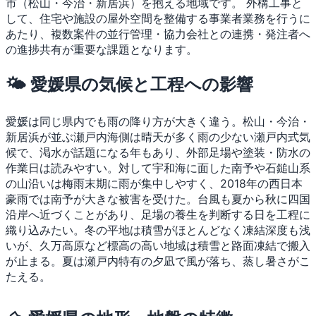
市（松山・今治・新居浜）を抱える地域です。
外構工事と
して、住宅や施設の屋外空間を整備する事業者業務を行うに
あたり、複数案件の並行管理・協力会社との連携・発注者へ
の進捗共有が重要な課題となります。
🌤 愛媛県の気候と工程への影響
愛媛は同じ県内でも雨の降り方が大きく違う。松山・今治・
新居浜が並ぶ瀬戸内海側は晴天が多く雨の少ない瀬戸内式気
候で、渇水が話題になる年もあり、外部足場や塗装・防水の
作業日は読みやすい。対して宇和海に面した南予や石鎚山系
の山沿いは梅雨末期に雨が集中しやすく、2018年の西日本
豪雨では南予が大きな被害を受けた。台風も夏から秋に四国
沿岸へ近づくことがあり、足場の養生を判断する日を工程に
織り込みたい。冬の平地は積雪がほとんどなく凍結深度も浅
いが、久万高原など標高の高い地域は積雪と路面凍結で搬入
が止まる。夏は瀬戸内特有の夕凪で風が落ち、蒸し暑さがこ
たえる。