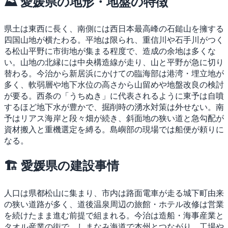
⛰ 愛媛県の地形・地盤の特徴
県土は東西に長く、南側には西日本最高峰の石鎚山を擁する
四国山地が横たわる。平地は限られ、重信川や石手川がつく
る松山平野に市街地が集まる程度で、造成の余地は多くな
い。山地の北縁には中央構造線が走り、山と平野が急に切り
替わる。今治から新居浜にかけての臨海部は港湾・埋立地が
多く、軟弱層や地下水位の高さから山留めや地盤改良の検討
が要る。西条の「うちぬき」に代表されるように東予は自噴
するほど地下水が豊かで、掘削時の湧水対策は外せない。南
予はリアス海岸と段々畑が続き、斜面地の狭い道と急勾配が
資材搬入と重機選定を縛る。島嶼部の現場では船便が頼りに
なる。
🏗 愛媛県の建設事情
人口は県都松山に集まり、市内は路面電車が走る城下町由来
の狭い道路が多く、道後温泉周辺の旅館・ホテル改修は営業
を続けたまま進む前提で組まれる。今治は造船・海事産業と
タオル産業の街で、しまなみ海道で本州とつながり、工場や