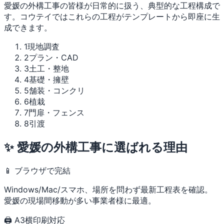
愛媛の外構工事の皆様が日常的に扱う、典型的な工程構成で
す。コウテイではこれらの工程がテンプレートから即座に生
成できます。
1
現地調査
2
プラン・CAD
3
土工・整地
4
基礎・擁壁
5
舗装・コンクリ
6
植栽
7
門扉・フェンス
8
引渡
✨ 愛媛の外構工事に選ばれる理由
📱 ブラウザで完結
Windows/Mac/スマホ、場所を問わず最新工程表を確認。
愛媛の現場間移動が多い事業者様に最適。
🖨 A3横印刷対応