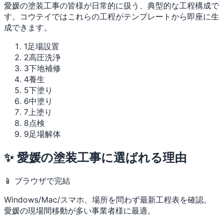
愛媛の塗装工事の皆様が日常的に扱う、典型的な工程構成で
す。コウテイではこれらの工程がテンプレートから即座に生
成できます。
1
足場設置
2
高圧洗浄
3
下地補修
4
養生
5
下塗り
6
中塗り
7
上塗り
8
点検
9
足場解体
✨ 愛媛の塗装工事に選ばれる理由
📱 ブラウザで完結
Windows/Mac/スマホ、場所を問わず最新工程表を確認。
愛媛の現場間移動が多い事業者様に最適。