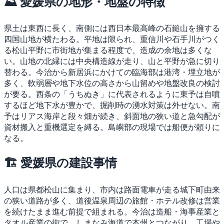
⛰ 愛媛県の地形・地盤の特徴
県土は東西に長く、南側には西日本最高峰の石鎚山を擁する
四国山地が横たわる。平地は限られ、重信川や石手川がつく
る松山平野に市街地が集まる程度で、造成の余地は多くな
い。山地の北縁には中央構造線が走り、山と平野が急に切り
替わる。今治から新居浜にかけての臨海部は港湾・埋立地が
多く、軟弱層や地下水位の高さから山留めや地盤改良の検討
が要る。西条の「うちぬき」に代表されるように東予は自噴
するほど地下水が豊かで、掘削時の湧水対策は外せない。南
予はリアス海岸と段々畑が続き、斜面地の狭い道と急勾配が
資材搬入と重機選定を縛る。島嶼部の現場では船便が頼りに
なる。
🏗 愛媛県の建設事情
人口は県都松山に集まり、市内は路面電車が走る城下町由来
の狭い道路が多く、道後温泉周辺の旅館・ホテル改修は営業
を続けたまま進む前提で組まれる。今治は造船・海事産業と
タオル産業の街で、しまなみ海道で本州とつながり、工場や