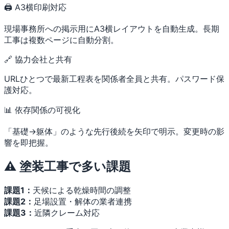
🖨 A3横印刷対応
現場事務所への掲示用にA3横レイアウトを自動生成。長期
工事は複数ページに自動分割。
🔗 協力会社と共有
URLひとつで最新工程表を関係者全員と共有。パスワード保
護対応。
📊 依存関係の可視化
「基礎→躯体」のような先行後続を矢印で明示。変更時の影
響を即把握。
⚠️ 塗装工事で多い課題
課題1：
天候による乾燥時間の調整
課題2：
足場設置・解体の業者連携
課題3：
近隣クレーム対応