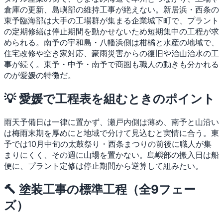
倉庫の更新、島嶼部の維持工事が絶えない。新居浜・西条の
東予臨海部は大手の工場群が集まる企業城下町で、プラント
の定期修繕は停止期間を動かせないため短期集中の工程が求
められる。南予の宇和島・八幡浜側は柑橘と水産の地域で、
住宅改修や空き家対応、豪雨災害からの復旧や治山治水の工
事が続く。東予・中予・南予で商圏も職人の動きも分かれる
のが愛媛の特徴だ。
💡 愛媛で工程表を組むときのポイント
雨天予備日は一律に置かず、瀬戸内側は薄め、南予と山沿い
は梅雨末期を厚めにと地域で分けて見込むと実情に合う。東
予では10月中旬の太鼓祭り・西条まつりの前後に職人が集
まりにくく、その週に山場を置かない。島嶼部の搬入日は船
便に、プラント定修は停止期間から逆算して組みたい。
🔨 塗装工事の標準工程（全9フェー
ズ）