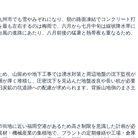
九州市でも雪やみぞれになり、朝の路面凍結でコンクリート打
を最も左右するのは梅雨で、六月から七月中旬は線状降水帯に
台風の進路にあたり、八月前後の猛暑と熱帯夜も重なるため、
ため、山留めや地下工事では湧水対策と周辺地盤の沈下監視が
層が厚く堆積し、圧密沈下を見込んだ地盤改良や長い杭が必要
旧炭鉱の坑道跡への配慮が求められます。背振山地側のまさ土
市街地に近い福岡空港があるため高さ制限を意識した計画が必
素材・機械産業の集積地で、プラントの定期修繕や工場・倉庫