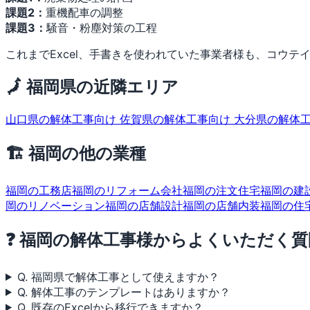
課題2：
重機配車の調整
課題3：
騒音・粉塵対策の工程
これまでExcel、手書きを使われていた事業者様も、コウテイの
🗾 福岡県の近隣エリア
山口県の解体工事向け
佐賀県の解体工事向け
大分県の解体
🏗 福岡の他の業種
福岡の工務店
福岡のリフォーム会社
福岡の注文住宅
福岡の建
岡のリノベーション
福岡の店舗設計
福岡の店舗内装
福岡の住
❓ 福岡の解体工事様からよくいただく質
Q. 福岡県で解体工事として使えますか？
Q. 解体工事のテンプレートはありますか？
Q. 既存のExcelから移行できますか？