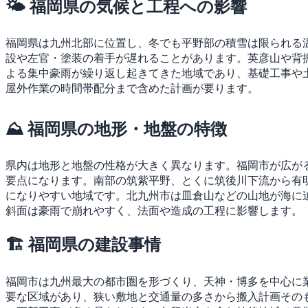
🌤 福岡県の気候と工程への影響
福岡県は九州北部に位置し、冬でも平野部の積雪は限られる
設や左官・塗装の着手が遅れることがあります。英彦山や背
よる集中豪雨が繰り返し起きてきた地域であり、基礎工事や
屋外作業の時間帯配分まで含めた計画が要ります。
⛰ 福岡県の地形・地盤の特徴
県内は地形と地盤の性格が大きく異なります。福岡市が広が
要点になります。南部の筑紫平野、とくに筑後川下流から有
になりやすい地域です。北九州市は皿倉山などの山地が海に
斜面は豪雨で崩れやすく、法面や造成の工程に影響します。
🏗 福岡県の建設事情
福岡市は九州最大の都市圏を形づくり、天神・博多を中心に
要な区域があり、狭い敷地と交通量の多さから搬入計画その