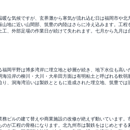
温暖な気候ですが、玄界灘から寒気が流れ込む日は福岡市や北
振山地に近い山間部、筑豊の内陸はさらに冷え込みます。工程
土工、外部足場の作業日が続けて失われます。七月から九月は
る福岡平野は博多湾岸に埋立地と砂層が続き、地下水位も高い
明海沿岸の柳川・大川・大牟田方面は有明粘土と呼ばれる軟弱
迫り、洞海湾沿いは製鉄とともに造成された埋立地、筑豊では
業務ビルの建て替えや商業施設の改修が絶えず動いています。
ものが工程の骨格になります。北九州市は製鉄をはじめとする