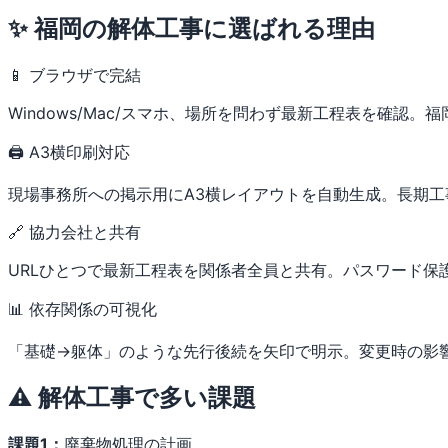
✨ 福岡の解体工事に選ばれる理由
📱 ブラウザで完結
Windows/Mac/スマホ、場所を問わず最新工程表を確認
🖨 A3横印刷対応
現場事務所への掲示用にA3横レイアウトを自動生成。長期
🔗 協力会社と共有
URLひとつで最新工程表を関係者全員と共有。パスワード保
📊 依存関係の可視化
「基礎→躯体」のような先行後続を矢印で明示。変更時の影
⚠️ 解体工事で多い課題
課題1：
廃棄物処理の計画