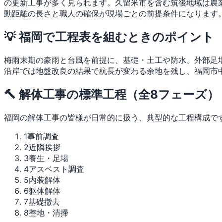
の更新工事が多く見られます。久留米市を含む筑後地域は農
動距離の長さと職人の確保が現場ごとの前提条件になります
💡 福岡で工程表を組むときのポイント
梅雨末期の豪雨と台風を前提に、基礎・土工や防水、外部足
沿岸では地盤改良の結果で杭長が変わる余地を残し、福岡市
🔨 解体工事の標準工程（全8フェーズ）
福岡の解体工事の皆様が日常的に扱う、典型的な工程構成で
1
事前調査
2
近隣挨拶
3
養生・足場
4
アスベスト調査
5
内装解体
6
躯体解体
7
基礎撤去
8
整地・清掃