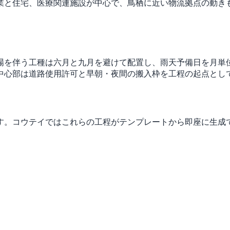
業と住宅、医療関連施設が中心で、鳥栖に近い物流拠点の動き
。
場を伴う工種は六月と九月を避けて配置し、雨天予備日を月単
中心部は道路使用許可と早朝・夜間の搬入枠を工程の起点とし
す。コウテイではこれらの工程がテンプレートから即座に生成