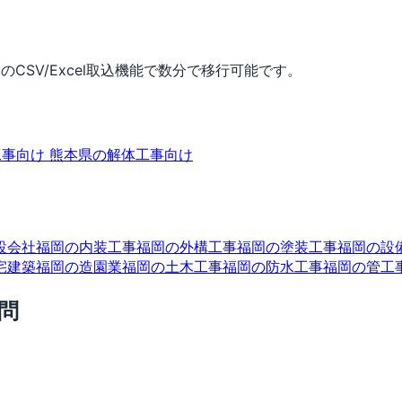
CSV/Excel取込機能で数分で移行可能です。
工事向け
熊本県の解体工事向け
設会社
福岡の内装工事
福岡の外構工事
福岡の塗装工事
福岡の設
宅建築
福岡の造園業
福岡の土木工事
福岡の防水工事
福岡の管工
問