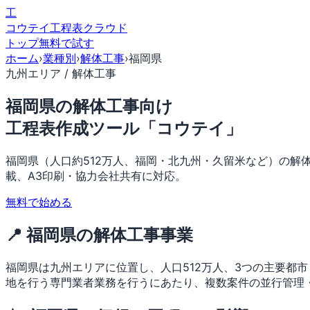
工
コウテイ
工程表クラウド
トップ
無料で試す
ホーム
›
業種別
›
解体工事
›
福岡県
九州エリア / 解体工事
福岡県の解体工事向け
工程表作成ツール「コウテイ」
福岡県（人口約512万人、福岡・北九州・久留米など）の解
載、A3印刷・協力会社共有に対応。
無料で始める
📍 福岡県の解体工事事業
福岡県は九州エリアに位置し、人口512万人、3つの主要都
地を行う専門業者業務を行うにあたり、複数案件の並行管理