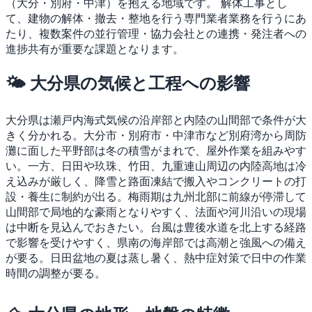
（大分・別府・中津）を抱える地域です。
解体工事とし
て、建物の解体・撤去・整地を行う専門業者業務を行うにあ
たり、複数案件の並行管理・協力会社との連携・発注者への
進捗共有が重要な課題となります。
🌤 大分県の気候と工程への影響
大分県は瀬戸内海式気候の沿岸部と内陸の山間部で条件が大
きく分かれる。大分市・別府市・中津市など別府湾から周防
灘に面した平野部は冬の積雪がまれで、屋外作業を組みやす
い。一方、日田や玖珠、竹田、九重連山周辺の内陸高地は冷
え込みが厳しく、降雪と路面凍結で搬入やコンクリートの打
設・養生に制約が出る。梅雨期は九州北部に前線が停滞して
山間部で局地的な豪雨となりやすく、法面や河川沿いの現場
は中断を見込んでおきたい。台風は豊後水道を北上する経路
で影響を受けやすく、県南の海岸部では高潮と強風への備え
が要る。日田盆地の夏は蒸し暑く、熱中症対策で日中の作業
時間の調整が要る。