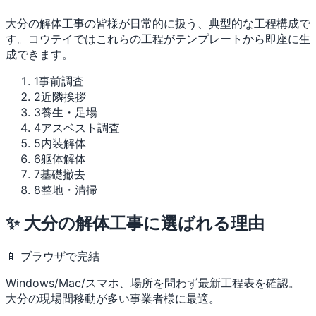
大分の解体工事の皆様が日常的に扱う、典型的な工程構成で
す。コウテイではこれらの工程がテンプレートから即座に生
成できます。
1
事前調査
2
近隣挨拶
3
養生・足場
4
アスベスト調査
5
内装解体
6
躯体解体
7
基礎撤去
8
整地・清掃
✨ 大分の解体工事に選ばれる理由
📱 ブラウザで完結
Windows/Mac/スマホ、場所を問わず最新工程表を確認。
大分の現場間移動が多い事業者様に最適。