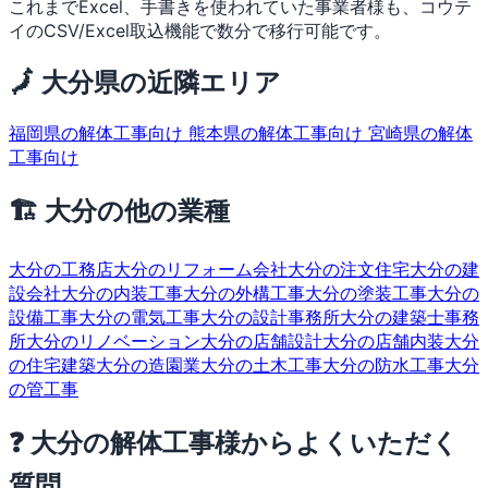
これまでExcel、手書きを使われていた事業者様も、コウテ
イのCSV/Excel取込機能で数分で移行可能です。
🗾 大分県の近隣エリア
福岡県の解体工事向け
熊本県の解体工事向け
宮崎県の解体
工事向け
🏗 大分の他の業種
大分の工務店
大分のリフォーム会社
大分の注文住宅
大分の建
設会社
大分の内装工事
大分の外構工事
大分の塗装工事
大分の
設備工事
大分の電気工事
大分の設計事務所
大分の建築士事務
所
大分のリノベーション
大分の店舗設計
大分の店舗内装
大分
の住宅建築
大分の造園業
大分の土木工事
大分の防水工事
大分
の管工事
❓ 大分の解体工事様からよくいただく
質問