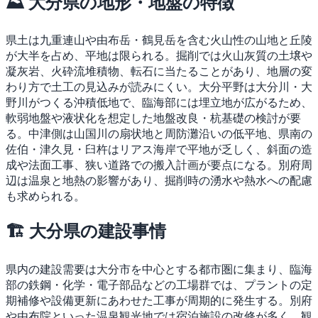
⛰ 大分県の地形・地盤の特徴
県土は九重連山や由布岳・鶴見岳を含む火山性の山地と丘陵
が大半を占め、平地は限られる。掘削では火山灰質の土壌や
凝灰岩、火砕流堆積物、転石に当たることがあり、地層の変
わり方で土工の見込みが読みにくい。大分平野は大分川・大
野川がつくる沖積低地で、臨海部には埋立地が広がるため、
軟弱地盤や液状化を想定した地盤改良・杭基礎の検討が要
る。中津側は山国川の扇状地と周防灘沿いの低平地、県南の
佐伯・津久見・臼杵はリアス海岸で平地が乏しく、斜面の造
成や法面工事、狭い道路での搬入計画が要点になる。別府周
辺は温泉と地熱の影響があり、掘削時の湧水や熱水への配慮
も求められる。
🏗 大分県の建設事情
県内の建設需要は大分市を中心とする都市圏に集まり、臨海
部の鉄鋼・化学・電子部品などの工場群では、プラントの定
期補修や設備更新にあわせた工事が周期的に発生する。別府
や由布院といった温泉観光地では宿泊施設の改修が多く、観