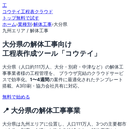
工
コウテイ
工程表クラウド
トップ
無料で試す
ホーム
›
業種別
›
解体工事
›
大分県
九州エリア / 解体工事
大分県の解体工事向け
工程表作成ツール「コウテイ」
大分県（人口約111万人、大分・別府・中津など）の解体工
事事業者様の工程管理を、 ブラウザ完結のクラウドサービ
スで効率化。
1〜4週間
の案件に最適化されたテンプレート
搭載、A3印刷・協力会社共有に対応。
無料で始める
📍 大分県の解体工事事業
大分県は九州エリアに位置し、人口111万人、3つの主要都市