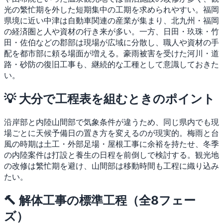
光の繁忙期を外した短期集中の工期を求められやすい。福岡
県境に近い中津は自動車関連の産業が集まり、北九州・福岡
の経済圏と人や資材の行き来が多い。一方、日田・玖珠・竹
田・佐伯などの郡部は現場が広域に分散し、職人や資材の手
配を都市部に頼る場面が増える。豪雨被害を受けた河川・道
路・砂防の復旧工事も、継続的な工種として意識しておきた
い。
💡 大分で工程表を組むときのポイント
沿岸部と内陸山間部で気象条件が違うため、同じ県内でも現
場ごとに天候予備日の置き方を変えるのが現実的。梅雨と台
風の時期は土工・外部足場・屋根工事に余裕を持たせ、冬季
の内陸案件は打設と養生の日程を前倒しで検討する。観光地
の改修は繁忙期を避け、山間部は移動時間も工程に織り込み
たい。
🔨 解体工事の標準工程（全8フェー
ズ）