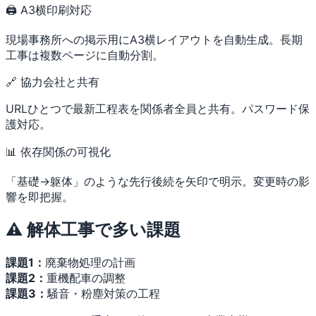
🖨 A3横印刷対応
現場事務所への掲示用にA3横レイアウトを自動生成。長期
工事は複数ページに自動分割。
🔗 協力会社と共有
URLひとつで最新工程表を関係者全員と共有。パスワード保
護対応。
📊 依存関係の可視化
「基礎→躯体」のような先行後続を矢印で明示。変更時の影
響を即把握。
⚠️ 解体工事で多い課題
課題1：
廃棄物処理の計画
課題2：
重機配車の調整
課題3：
騒音・粉塵対策の工程