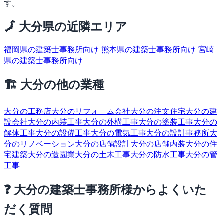
す。
🗾 大分県の近隣エリア
福岡県の建築士事務所向け
熊本県の建築士事務所向け
宮崎
県の建築士事務所向け
🏗 大分の他の業種
大分の工務店
大分のリフォーム会社
大分の注文住宅
大分の建
設会社
大分の内装工事
大分の外構工事
大分の塗装工事
大分の
解体工事
大分の設備工事
大分の電気工事
大分の設計事務所
大
分のリノベーション
大分の店舗設計
大分の店舗内装
大分の住
宅建築
大分の造園業
大分の土木工事
大分の防水工事
大分の管
工事
❓ 大分の建築士事務所様からよくいた
だく質問