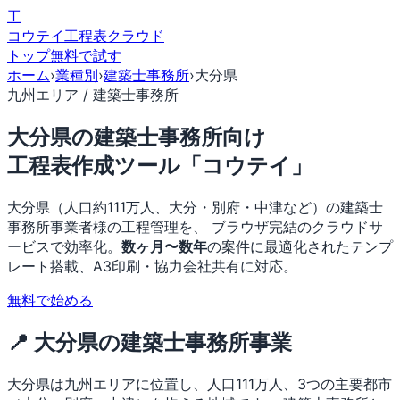
工
コウテイ
工程表クラウド
トップ
無料で試す
ホーム
›
業種別
›
建築士事務所
›
大分県
九州エリア / 建築士事務所
大分県の建築士事務所向け
工程表作成ツール「コウテイ」
大分県（人口約111万人、大分・別府・中津など）の建築士
事務所事業者様の工程管理を、 ブラウザ完結のクラウドサ
ービスで効率化。
数ヶ月〜数年
の案件に最適化されたテンプ
レート搭載、A3印刷・協力会社共有に対応。
無料で始める
📍 大分県の建築士事務所事業
大分県は九州エリアに位置し、人口111万人、3つの主要都市