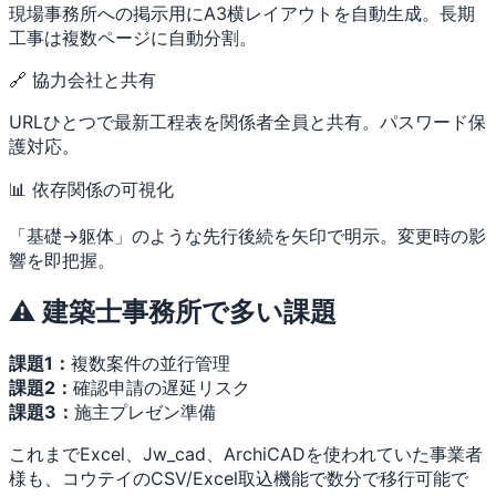
現場事務所への掲示用にA3横レイアウトを自動生成。長期
工事は複数ページに自動分割。
🔗 協力会社と共有
URLひとつで最新工程表を関係者全員と共有。パスワード保
護対応。
📊 依存関係の可視化
「基礎→躯体」のような先行後続を矢印で明示。変更時の影
響を即把握。
⚠️ 建築士事務所で多い課題
課題1：
複数案件の並行管理
課題2：
確認申請の遅延リスク
課題3：
施主プレゼン準備
これまでExcel、Jw_cad、ArchiCADを使われていた事業者
様も、コウテイのCSV/Excel取込機能で数分で移行可能で