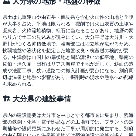
⛰ 大分県の地形・地盤の特徴
県土は九重連山や由布岳・鶴見岳を含む火山性の山地と丘陵
が大半を占め、平地は限られる。掘削では火山灰質の土壌や
凝灰岩、火砕流堆積物、転石に当たることがあり、地層の変
わり方で土工の見込みが読みにくい。大分平野は大分川・大
野川がつくる沖積低地で、臨海部には埋立地が広がるため、
軟弱地盤や液状化を想定した地盤改良・杭基礎の検討が要
る。中津側は山国川の扇状地と周防灘沿いの低平地、県南の
佐伯・津久見・臼杵はリアス海岸で平地が乏しく、斜面の造
成や法面工事、狭い道路での搬入計画が要点になる。別府周
辺は温泉と地熱の影響があり、掘削時の湧水や熱水への配慮
も求められる。
🏗 大分県の建設事情
県内の建設需要は大分市を中心とする都市圏に集まり、臨海
部の鉄鋼・化学・電子部品などの工場群では、プラントの定
期補修や設備更新にあわせた工事が周期的に発生する。別府
や由布院といった温泉観光地では宿泊施設の改修が多く、観