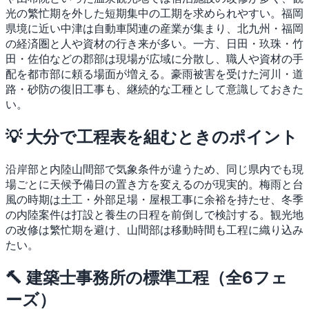
光の繁忙期を外した短期集中の工期を求められやすい。福岡
県境に近い中津は自動車関連の産業が集まり、北九州・福岡
の経済圏と人や資材の行き来が多い。一方、日田・玖珠・竹
田・佐伯などの郡部は現場が広域に分散し、職人や資材の手
配を都市部に頼る場面が増える。豪雨被害を受けた河川・道
路・砂防の復旧工事も、継続的な工種として意識しておきた
い。
💡 大分で工程表を組むときのポイント
沿岸部と内陸山間部で気象条件が違うため、同じ県内でも現
場ごとに天候予備日の置き方を変えるのが現実的。梅雨と台
風の時期は土工・外部足場・屋根工事に余裕を持たせ、冬季
の内陸案件は打設と養生の日程を前倒しで検討する。観光地
の改修は繁忙期を避け、山間部は移動時間も工程に織り込み
たい。
🔨 建築士事務所の標準工程（全6フェ
ーズ）