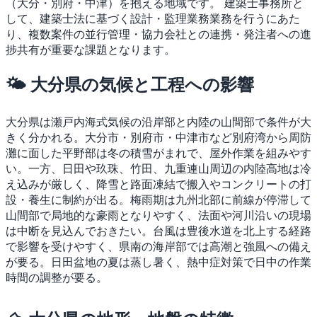
（大分・別府・中津）を抱える地域です。
建築士事務所と
して、建築士法に基づく設計・監理業務業務を行うにあた
り、複数案件の並行管理・協力会社との連携・発注者への進
捗共有が重要な課題となります。
🌤 大分県の気候と工程への影響
大分県は瀬戸内海式気候の沿岸部と内陸の山間部で条件が大
きく分かれる。大分市・別府市・中津市など別府湾から周防
灘に面した平野部は冬の積雪がまれで、屋外作業を組みやす
い。一方、日田や玖珠、竹田、九重連山周辺の内陸高地は冷
え込みが厳しく、降雪と路面凍結で搬入やコンクリートの打
設・養生に制約が出る。梅雨期は九州北部に前線が停滞して
山間部で局地的な豪雨となりやすく、法面や河川沿いの現場
は中断を見込んでおきたい。台風は豊後水道を北上する経路
で影響を受けやすく、県南の海岸部では高潮と強風への備え
が要る。日田盆地の夏は蒸し暑く、熱中症対策で日中の作業
時間の調整が要る。