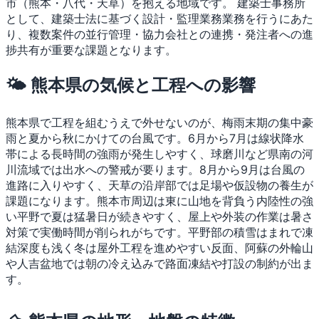
市（熊本・八代・天草）を抱える地域です。
建築士事務所
として、建築士法に基づく設計・監理業務業務を行うにあた
り、複数案件の並行管理・協力会社との連携・発注者への進
捗共有が重要な課題となります。
🌤 熊本県の気候と工程への影響
熊本県で工程を組むうえで外せないのが、梅雨末期の集中豪
雨と夏から秋にかけての台風です。6月から7月は線状降水
帯による長時間の強雨が発生しやすく、球磨川など県南の河
川流域では出水への警戒が要ります。8月から9月は台風の
進路に入りやすく、天草の沿岸部では足場や仮設物の養生が
課題になります。熊本市周辺は東に山地を背負う内陸性の強
い平野で夏は猛暑日が続きやすく、屋上や外装の作業は暑さ
対策で実働時間が削られがちです。平野部の積雪はまれで凍
結深度も浅く冬は屋外工程を進めやすい反面、阿蘇の外輪山
や人吉盆地では朝の冷え込みで路面凍結や打設の制約が出ま
す。