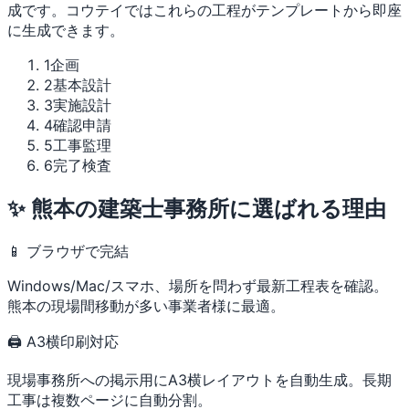
成です。コウテイではこれらの工程がテンプレートから即座
に生成できます。
1
企画
2
基本設計
3
実施設計
4
確認申請
5
工事監理
6
完了検査
✨ 熊本の建築士事務所に選ばれる理由
📱 ブラウザで完結
Windows/Mac/スマホ、場所を問わず最新工程表を確認。
熊本の現場間移動が多い事業者様に最適。
🖨 A3横印刷対応
現場事務所への掲示用にA3横レイアウトを自動生成。長期
工事は複数ページに自動分割。