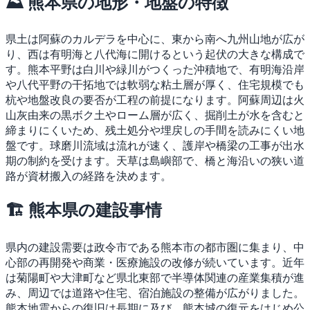
⛰ 熊本県の地形・地盤の特徴
県土は阿蘇のカルデラを中心に、東から南へ九州山地が広が
り、西は有明海と八代海に開けるという起伏の大きな構成で
す。熊本平野は白川や緑川がつくった沖積地で、有明海沿岸
や八代平野の干拓地では軟弱な粘土層が厚く、住宅規模でも
杭や地盤改良の要否が工程の前提になります。阿蘇周辺は火
山灰由来の黒ボク土やローム層が広く、掘削土が水を含むと
締まりにくいため、残土処分や埋戻しの手間を読みにくい地
盤です。球磨川流域は流れが速く、護岸や橋梁の工事が出水
期の制約を受けます。天草は島嶼部で、橋と海沿いの狭い道
路が資材搬入の経路を決めます。
🏗 熊本県の建設事情
県内の建設需要は政令市である熊本市の都市圏に集まり、中
心部の再開発や商業・医療施設の改修が続いています。近年
は菊陽町や大津町など県北東部で半導体関連の産業集積が進
み、周辺では道路や住宅、宿泊施設の整備が広がりました。
熊本地震からの復旧は長期に及び、熊本城の復元をはじめ公