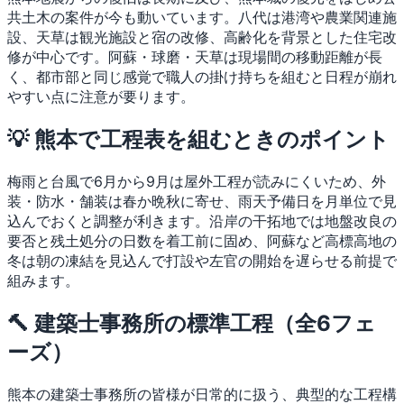
共土木の案件が今も動いています。八代は港湾や農業関連施
設、天草は観光施設と宿の改修、高齢化を背景とした住宅改
修が中心です。阿蘇・球磨・天草は現場間の移動距離が長
く、都市部と同じ感覚で職人の掛け持ちを組むと日程が崩れ
やすい点に注意が要ります。
💡 熊本で工程表を組むときのポイント
梅雨と台風で6月から9月は屋外工程が読みにくいため、外
装・防水・舗装は春か晩秋に寄せ、雨天予備日を月単位で見
込んでおくと調整が利きます。沿岸の干拓地では地盤改良の
要否と残土処分の日数を着工前に固め、阿蘇など高標高地の
冬は朝の凍結を見込んで打設や左官の開始を遅らせる前提で
組みます。
🔨 建築士事務所の標準工程（全6フェ
ーズ）
熊本の建築士事務所の皆様が日常的に扱う、典型的な工程構