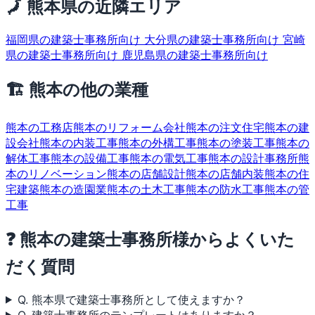
🗾 熊本県の近隣エリア
福岡県の建築士事務所向け
大分県の建築士事務所向け
宮崎
県の建築士事務所向け
鹿児島県の建築士事務所向け
🏗 熊本の他の業種
熊本の工務店
熊本のリフォーム会社
熊本の注文住宅
熊本の建
設会社
熊本の内装工事
熊本の外構工事
熊本の塗装工事
熊本の
解体工事
熊本の設備工事
熊本の電気工事
熊本の設計事務所
熊
本のリノベーション
熊本の店舗設計
熊本の店舗内装
熊本の住
宅建築
熊本の造園業
熊本の土木工事
熊本の防水工事
熊本の管
工事
❓ 熊本の建築士事務所様からよくいた
だく質問
Q. 熊本県で建築士事務所として使えますか？
Q. 建築士事務所のテンプレートはありますか？