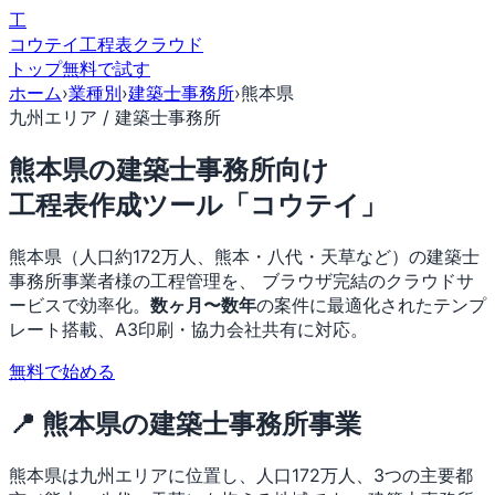
工
コウテイ
工程表クラウド
トップ
無料で試す
ホーム
›
業種別
›
建築士事務所
›
熊本県
九州エリア / 建築士事務所
熊本県の建築士事務所向け
工程表作成ツール「コウテイ」
熊本県（人口約172万人、熊本・八代・天草など）の建築士
事務所事業者様の工程管理を、 ブラウザ完結のクラウドサ
ービスで効率化。
数ヶ月〜数年
の案件に最適化されたテンプ
レート搭載、A3印刷・協力会社共有に対応。
無料で始める
📍 熊本県の建築士事務所事業
熊本県は九州エリアに位置し、人口172万人、3つの主要都