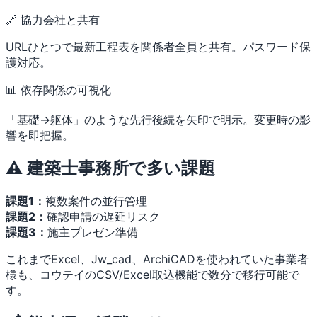
🔗 協力会社と共有
URLひとつで最新工程表を関係者全員と共有。パスワード保
護対応。
📊 依存関係の可視化
「基礎→躯体」のような先行後続を矢印で明示。変更時の影
響を即把握。
⚠️ 建築士事務所で多い課題
課題1：
複数案件の並行管理
課題2：
確認申請の遅延リスク
課題3：
施主プレゼン準備
これまでExcel、Jw_cad、ArchiCADを使われていた事業者
様も、コウテイのCSV/Excel取込機能で数分で移行可能で
す。