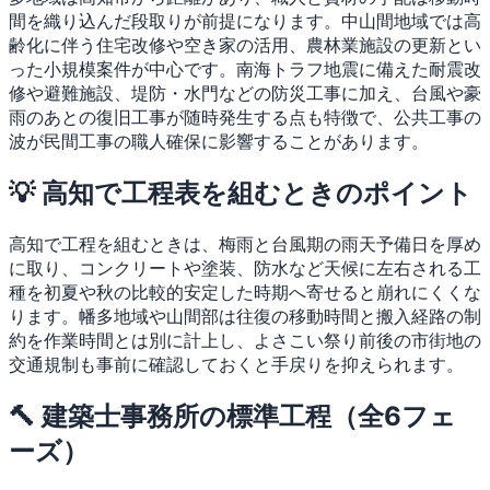
間を織り込んだ段取りが前提になります。中山間地域では高
齢化に伴う住宅改修や空き家の活用、農林業施設の更新とい
った小規模案件が中心です。南海トラフ地震に備えた耐震改
修や避難施設、堤防・水門などの防災工事に加え、台風や豪
雨のあとの復旧工事が随時発生する点も特徴で、公共工事の
波が民間工事の職人確保に影響することがあります。
💡 高知で工程表を組むときのポイント
高知で工程を組むときは、梅雨と台風期の雨天予備日を厚め
に取り、コンクリートや塗装、防水など天候に左右される工
種を初夏や秋の比較的安定した時期へ寄せると崩れにくくな
ります。幡多地域や山間部は往復の移動時間と搬入経路の制
約を作業時間とは別に計上し、よさこい祭り前後の市街地の
交通規制も事前に確認しておくと手戻りを抑えられます。
🔨 建築士事務所の標準工程（全6フェ
ーズ）