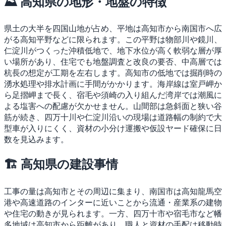
⛰ 高知県の地形・地盤の特徴
県土の大半を四国山地が占め、平地は高知市から南国市へ広
がる高知平野などに限られます。この平野は物部川や鏡川、
仁淀川がつくった沖積低地で、地下水位が高く軟弱な層が厚
い場所があり、住宅でも地盤調査と改良の要否、中高層では
杭長の想定が工期を左右します。高知市の低地では掘削時の
湧水処理や排水計画に手間がかかります。海岸線は室戸岬か
ら足摺岬まで長く、宿毛や須崎の入り組んだ湾岸では潮風に
よる塩害への配慮が欠かせません。山間部は急斜面と狭い谷
筋が続き、四万十川や仁淀川沿いの現場は道路幅の制約で大
型車が入りにくく、資材の小分け運搬や仮設ヤード確保に日
数を見込みます。
🏗 高知県の建設事情
工事の量は高知市とその周辺に集まり、南国市は高知龍馬空
港や高速道路のインターに近いことから流通・産業系の建物
や住宅の動きが見られます。一方、四万十市や宿毛市など幡
多地域は高知市から距離があり、職人と資材の手配は移動時