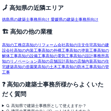
🗾 高知県の近隣エリア
徳島県の建築士事務所向け
愛媛県の建築士事務所向け
🏗 高知の他の業種
高知の工務店
高知のリフォーム会社
高知の注文住宅
高知の建
設会社
高知の内装工事
高知の外構工事
高知の塗装工事
高知の
解体工事
高知の設備工事
高知の電気工事
高知の設計事務所
高
知のリノベーション
高知の店舗設計
高知の店舗内装
高知の住
宅建築
高知の造園業
高知の土木工事
高知の防水工事
高知の管
工事
❓ 高知の建築士事務所様からよくいた
だく質問
Q. 高知県で建築士事務所として使えますか？
Q. 建築士事務所のテンプレートはありますか？