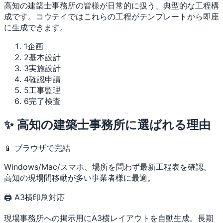
高知の建築士事務所の皆様が日常的に扱う、典型的な工程構
成です。コウテイではこれらの工程がテンプレートから即座
に生成できます。
1
企画
2
基本設計
3
実施設計
4
確認申請
5
工事監理
6
完了検査
✨ 高知の建築士事務所に選ばれる理由
📱 ブラウザで完結
Windows/Mac/スマホ、場所を問わず最新工程表を確認。
高知の現場間移動が多い事業者様に最適。
🖨 A3横印刷対応
現場事務所への掲示用にA3横レイアウトを自動生成。長期