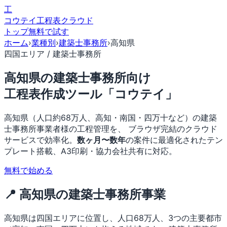
工
コウテイ
工程表クラウド
トップ
無料で試す
ホーム
›
業種別
›
建築士事務所
›
高知県
四国エリア / 建築士事務所
高知県の建築士事務所向け
工程表作成ツール「コウテイ」
高知県（人口約68万人、高知・南国・四万十など）の建築
士事務所事業者様の工程管理を、 ブラウザ完結のクラウド
サービスで効率化。
数ヶ月〜数年
の案件に最適化されたテン
プレート搭載、A3印刷・協力会社共有に対応。
無料で始める
📍 高知県の建築士事務所事業
高知県は四国エリアに位置し、人口68万人、3つの主要都市