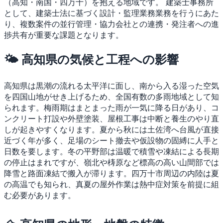
（高知・南国・四万十）を抱える地域です。
建築士事務所
として、建築士法に基づく設計・監理業務業務を行うにあた
り、複数案件の並行管理・協力会社との連携・発注者への進
捗共有が重要な課題となります。
🌤 高知県の気候と工程への影響
高知県は黒潮の流れる太平洋に面し、南から入る湿った空気
を四国山地がせき上げるため、全国有数の多雨地域として知
られます。梅雨期はまとまった雨が一気に降る日があり、コ
ンクリート打設や外壁塗装、屋根工事は中断と養生のやり直
しが起きやすくなります。夏から秋には土佐湾へ台風が直接
近づく年が多く、足場のシート撤去や仮設物の固縛に人手と
日数を要します。冬の平野部は温暖で積雪や凍結による長期
の停止はまれですが、嶺北や梼原など標高の高い山間部では
降雪と路面凍結で搬入が滞ります。四万十市周辺の内陸は夏
の高温でも知られ、真夏の屋外作業は熱中症対策を前提に組
む必要があります。