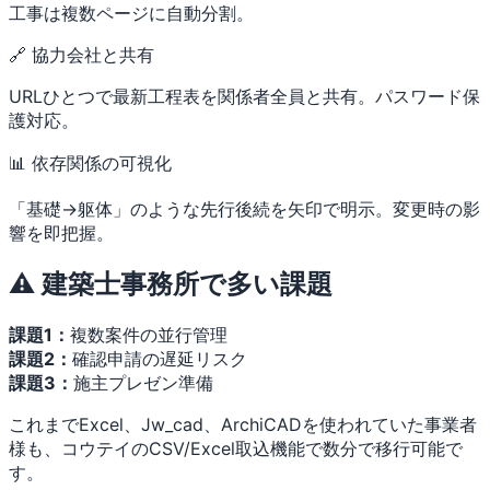
工事は複数ページに自動分割。
🔗 協力会社と共有
URLひとつで最新工程表を関係者全員と共有。パスワード保
護対応。
📊 依存関係の可視化
「基礎→躯体」のような先行後続を矢印で明示。変更時の影
響を即把握。
⚠️ 建築士事務所で多い課題
課題1：
複数案件の並行管理
課題2：
確認申請の遅延リスク
課題3：
施主プレゼン準備
これまでExcel、Jw_cad、ArchiCADを使われていた事業者
様も、コウテイのCSV/Excel取込機能で数分で移行可能で
す。