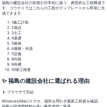
福島の建設会社の皆様が日常的に扱う、典型的な工程構成で
す。コウテイではこれらの工程がテンプレートから即座に生
成できます。
1
施工計画
2
仮設
3
土工
4
基礎
5
躯体
6
屋根・外装
7
設備
8
内装
9
外構
10
竣工検査
✨ 福島の建設会社に選ばれる理由
📱 ブラウザで完結
Windows/Mac/スマホ、場所を問わず最新工程表を確認。
福島の現場間移動が多い事業者様に最適。