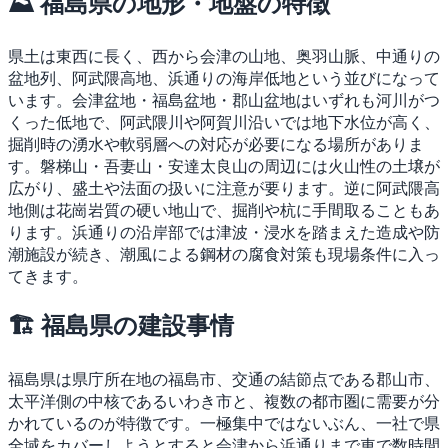
⛰ 福島県の地形・地盤の特徴
県土は東西に長く、西から会津の山地、奥羽山脈、中通りの
盆地列、阿武隈高地、浜通りの海岸低地という並びになって
います。会津盆地・福島盆地・郡山盆地はいずれも河川がつ
くった低地で、阿武隈川や阿賀川沿いでは地下水位が高く、
掘削時の湧水や軟弱層への対応が必要になる場所がありま
す。磐梯山・吾妻山・安達太良山の周辺には火山性の土壌が
広がり、盛土や法面の扱いに注意が要ります。逆に阿武隈高
地側は花崗岩質の硬い地山で、掘削や杭に手間取ることもあ
ります。浜通りの沿岸部では津波・浸水を踏まえた造成や防
潮施設が続き、潮風による鋼材の腐食対策も現場条件に入っ
てきます。
🏗 福島県の建設事情
福島県は県庁所在地の福島市、交通の結節点である郡山市、
太平洋側の中核であるいわき市と、複数の都市圏に需要が分
かれているのが特徴です。一極集中ではないぶん、一社で県
全域をカバーしようとすると会津から浜通りまで車で数時間