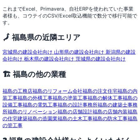
これまでExcel、Primavera、自社ERPを使われていた事業
者様も、コウテイのCSV/Excel取込機能で数分で移行可能で
す。
🗾 福島県の近隣エリア
宮城県の建設会社向け
山形県の建設会社向け
新潟県の建設
会社向け
栃木県の建設会社向け
茨城県の建設会社向け
🏗 福島の他の業種
福島の工務店
福島のリフォーム会社
福島の注文住宅
福島の内
装工事
福島の外構工事
福島の塗装工事
福島の解体工事
福島の
設備工事
福島の電気工事
福島の設計事務所
福島の建築士事務
所
福島のリノベーション
福島の店舗設計
福島の店舗内装
福島
の住宅建築
福島の造園業
福島の土木工事
福島の防水工事
福島
の管工事