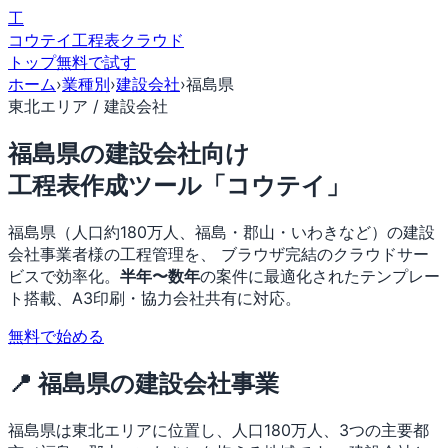
工
コウテイ
工程表クラウド
トップ
無料で試す
ホーム
›
業種別
›
建設会社
›
福島県
東北エリア / 建設会社
福島県の建設会社向け
工程表作成ツール「コウテイ」
福島県（人口約180万人、福島・郡山・いわきなど）の建設
会社事業者様の工程管理を、 ブラウザ完結のクラウドサー
ビスで効率化。
半年〜数年
の案件に最適化されたテンプレー
ト搭載、A3印刷・協力会社共有に対応。
無料で始める
📍 福島県の建設会社事業
福島県は東北エリアに位置し、人口180万人、3つの主要都