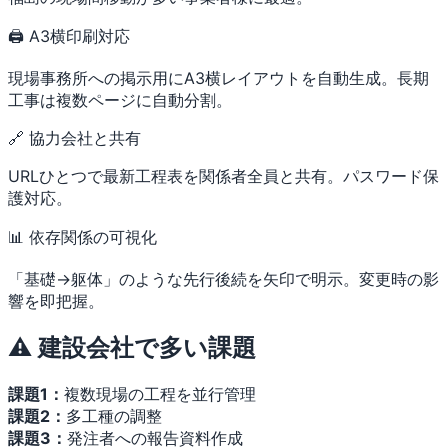
🖨 A3横印刷対応
現場事務所への掲示用にA3横レイアウトを自動生成。長期
工事は複数ページに自動分割。
🔗 協力会社と共有
URLひとつで最新工程表を関係者全員と共有。パスワード保
護対応。
📊 依存関係の可視化
「基礎→躯体」のような先行後続を矢印で明示。変更時の影
響を即把握。
⚠️ 建設会社で多い課題
課題1：
複数現場の工程を並行管理
課題2：
多工種の調整
課題3：
発注者への報告資料作成