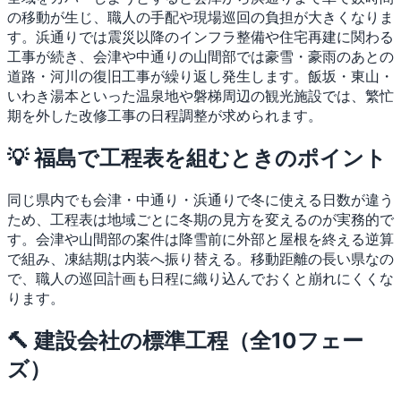
の移動が生じ、職人の手配や現場巡回の負担が大きくなりま
す。浜通りでは震災以降のインフラ整備や住宅再建に関わる
工事が続き、会津や中通りの山間部では豪雪・豪雨のあとの
道路・河川の復旧工事が繰り返し発生します。飯坂・東山・
いわき湯本といった温泉地や磐梯周辺の観光施設では、繁忙
期を外した改修工事の日程調整が求められます。
💡 福島で工程表を組むときのポイント
同じ県内でも会津・中通り・浜通りで冬に使える日数が違う
ため、工程表は地域ごとに冬期の見方を変えるのが実務的で
す。会津や山間部の案件は降雪前に外部と屋根を終える逆算
で組み、凍結期は内装へ振り替える。移動距離の長い県なの
で、職人の巡回計画も日程に織り込んでおくと崩れにくくな
ります。
🔨 建設会社の標準工程（全10フェー
ズ）