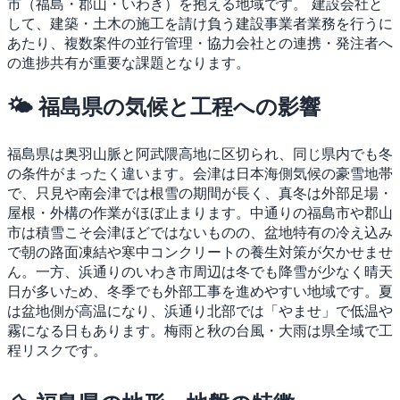
市（福島・郡山・いわき）を抱える地域です。
建設会社と
して、建築・土木の施工を請け負う建設事業者業務を行うに
あたり、複数案件の並行管理・協力会社との連携・発注者へ
の進捗共有が重要な課題となります。
🌤 福島県の気候と工程への影響
福島県は奥羽山脈と阿武隈高地に区切られ、同じ県内でも冬
の条件がまったく違います。会津は日本海側気候の豪雪地帯
で、只見や南会津では根雪の期間が長く、真冬は外部足場・
屋根・外構の作業がほぼ止まります。中通りの福島市や郡山
市は積雪こそ会津ほどではないものの、盆地特有の冷え込み
で朝の路面凍結や寒中コンクリートの養生対策が欠かせませ
ん。一方、浜通りのいわき市周辺は冬でも降雪が少なく晴天
日が多いため、冬季でも外部工事を進めやすい地域です。夏
は盆地側が高温になり、浜通り北部では「やませ」で低温や
霧になる日もあります。梅雨と秋の台風・大雨は県全域で工
程リスクです。