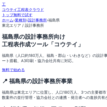
工
コウテイ
工程表クラウド
トップ
無料で試す
ホーム
›
業種別
›
設計事務所
›
福島県
東北エリア / 設計事務所
福島県の設計事務所向け
工程表作成ツール「コウテイ」
福島県（人口約180万人、福島・郡山・いわきなど）の設計
ート搭載、A3印刷・協力会社共有に対応。
無料で始める
📍 福島県の設計事務所事業
福島県は東北エリアに位置し、人口180万人、3つの主要都
数案件の並行管理・協力会社との連携・発注者への進捗共有