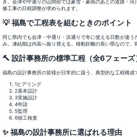
き、会津や中通りの山間部では豪雪・豪雨のあとの道路・河
修工事の日程調整が求められます。
💡 福島で工程表を組むときのポイント
同じ県内でも会津・中通り・浜通りで冬に使える日数が違う
み、凍結期は内装へ振り替える。移動距離の長い県なので、
🔨 設計事務所の標準工程（全6フェーズ
福島の設計事務所の皆様が日常的に扱う、典型的な工程構成
1
ヒアリング
2
基本設計
3
実施設計
4
申請
5
監理
6
竣工検査
✨ 福島の設計事務所に選ばれる理由