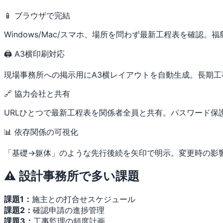
📱 ブラウザで完結
Windows/Mac/スマホ、場所を問わず最新工程表を確認
🖨 A3横印刷対応
現場事務所への掲示用にA3横レイアウトを自動生成。長期
🔗 協力会社と共有
URLひとつで最新工程表を関係者全員と共有。パスワード保
📊 依存関係の可視化
「基礎→躯体」のような先行後続を矢印で明示。変更時の影
⚠️ 設計事務所で多い課題
課題1：
施主との打合せスケジュール
課題2：
確認申請の進捗管理
課題3：
工事監理の頻度計画