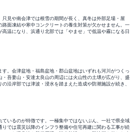
、只見や南会津では根雪の期間が長く、真冬は外部足場・屋
の路面凍結や寒中コンクリートの養生対策が欠かせません。一
が高温になり、浜通り北部では「やませ」で低温や霧になる日
ます。会津盆地・福島盆地・郡山盆地はいずれも河川がつくっ
山・吾妻山・安達太良山の周辺には火山性の土壌が広がり、盛
りの沿岸部では津波・浸水を踏まえた造成や防潮施設が続き、
れているのが特徴です。一極集中ではないぶん、一社で県全域
通りでは震災以降のインフラ整備や住宅再建に関わる工事が続