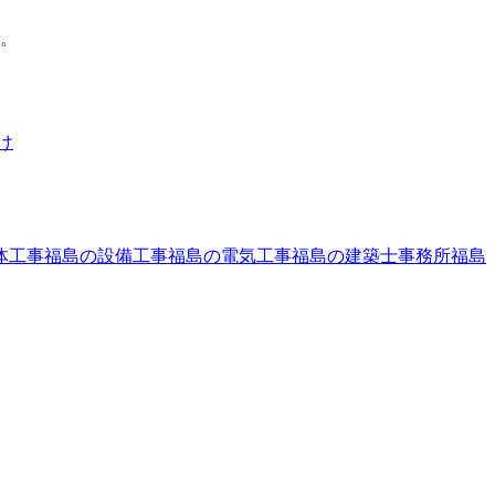
す。
け
体工事
福島の設備工事
福島の電気工事
福島の建築士事務所
福島