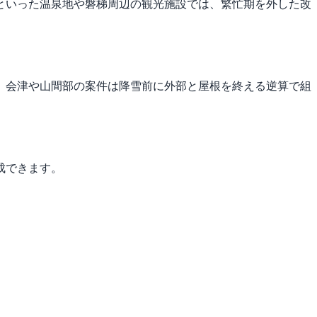
といった温泉地や磐梯周辺の観光施設では、繁忙期を外した改
。会津や山間部の案件は降雪前に外部と屋根を終える逆算で組
。
成できます。