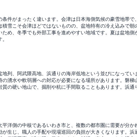
の条件がまったく違います。会津は日本海側気候の豪雪地帯で
は積雪こそ会津ほどではないものの、盆地特有の冷え込みで朝
いため、冬季でも外部工事を進めやすい地域です。夏は盆地側
す。
盆地列、阿武隈高地、浜通りの海岸低地という並びになってい
時の湧水や軟弱層への対応が必要になる場所があります。磐梯
岩質の硬い地山で、掘削や杭に手間取ることもあります。浜通
太平洋側の中核であるいわき市と、複数の都市圏に需要が分か
動が生じ、職人の手配や現場巡回の負担が大きくなります。浜