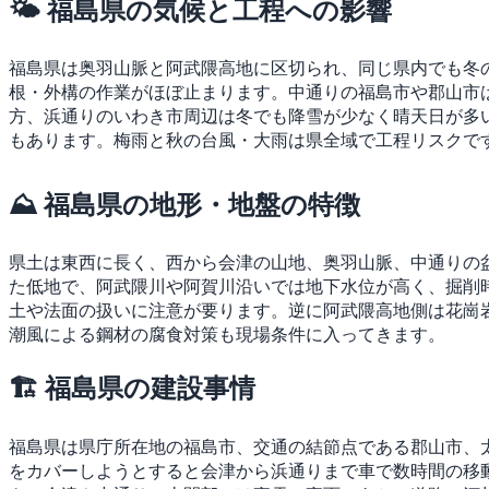
🌤 福島県の気候と工程への影響
福島県は奥羽山脈と阿武隈高地に区切られ、同じ県内でも冬
根・外構の作業がほぼ止まります。中通りの福島市や郡山市
方、浜通りのいわき市周辺は冬でも降雪が少なく晴天日が多
もあります。梅雨と秋の台風・大雨は県全域で工程リスクで
⛰ 福島県の地形・地盤の特徴
県土は東西に長く、西から会津の山地、奥羽山脈、中通りの
た低地で、阿武隈川や阿賀川沿いでは地下水位が高く、掘削
土や法面の扱いに注意が要ります。逆に阿武隈高地側は花崗
潮風による鋼材の腐食対策も現場条件に入ってきます。
🏗 福島県の建設事情
福島県は県庁所在地の福島市、交通の結節点である郡山市、
をカバーしようとすると会津から浜通りまで車で数時間の移