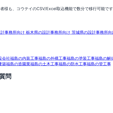
者様も、コウテイのCSV/Excel取込機能で数分で移行可能で
設計事務所向け
栃木県の設計事務所向け
茨城県の設計事務所向
設会社
福島の内装工事
福島の外構工事
福島の塗装工事
福島の解
建築
福島の造園業
福島の土木工事
福島の防水工事
福島の管工事
質問