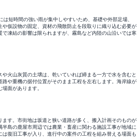
には短時間の強い雨が集中しやすいため、基礎や外部足場、
生や仮設物の固定、資材の飛散防止を段取りに織り込む必要が
暖で凍結の影響は限られますが、霧島など内陸の山沿いでは寒
スや火山灰質の土壌は、乾いていれば締まる一方で水を含むと
経路や重機の据付位置がそのまま工程を左右します。海岸線が
む場面があります。
ります。市街地は坂道と狭い道路が多く、搬入計画そのものが
隅半島の鹿屋市周辺では農業・畜産に関わる施設工事が地域に
には復旧工事が入り、進行中の案件の工程を組み替える場面も