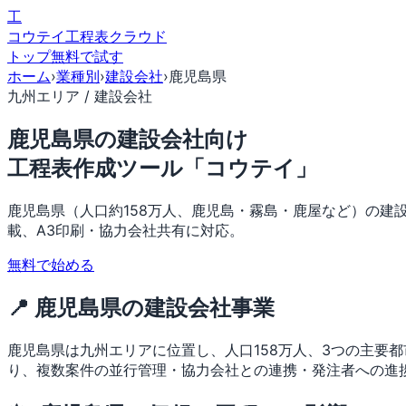
工
コウテイ
工程表クラウド
トップ
無料で試す
ホーム
›
業種別
›
建設会社
›
鹿児島県
九州エリア / 建設会社
鹿児島県の建設会社向け
工程表作成ツール「コウテイ」
鹿児島県（人口約158万人、鹿児島・霧島・鹿屋など）の建
載、A3印刷・協力会社共有に対応。
無料で始める
📍 鹿児島県の建設会社事業
鹿児島県は九州エリアに位置し、人口158万人、3つの主要
り、複数案件の並行管理・協力会社との連携・発注者への進