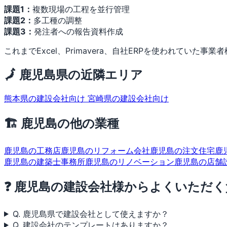
課題1：
複数現場の工程を並行管理
課題2：
多工種の調整
課題3：
発注者への報告資料作成
これまでExcel、Primavera、自社ERPを使われていた事
🗾 鹿児島県の近隣エリア
熊本県の建設会社向け
宮崎県の建設会社向け
🏗 鹿児島の他の業種
鹿児島の工務店
鹿児島のリフォーム会社
鹿児島の注文住宅
鹿
鹿児島の建築士事務所
鹿児島のリノベーション
鹿児島の店舗
❓ 鹿児島の建設会社様からよくいただく
Q. 鹿児島県で建設会社として使えますか？
Q. 建設会社のテンプレートはありますか？