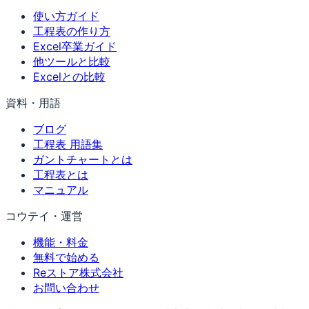
使い方ガイド
工程表の作り方
Excel卒業ガイド
他ツールと比較
Excelとの比較
資料・用語
ブログ
工程表 用語集
ガントチャートとは
工程表とは
マニュアル
コウテイ・運営
機能・料金
無料で始める
Reストア株式会社
お問い合わせ