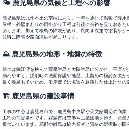
🌤 鹿児島県の気候と工程への影響
鹿児島県は九州本土の南端にあり、一年を通じて温暖で降水
屋根・外壁まわりの雨掛かり工程は前後に余裕を見ておきた
あります。加えて桜島の降灰があり、風向き次第で塗装やシ
波時に降雪や路面凍結が起こります。
⛰ 鹿児島県の地形・地盤の特徴
県土は錦江湾を挟んで薩摩半島と大隅半島に分かれ、平野が
崩れやすく、掘削時の法面保護や擁壁、土留めの検討が欠か
長く離島も多いため、沿岸部では塩害を意識した仕上げ材の
🏗 鹿児島県の建設事情
工事の中心は鹿児島市で、鹿児島中央駅や天文館周辺の商業
工程の前提条件です。霧島市は空港や工業団地を抱え、産業
根づいています。郡部や離島は協力業者と資材の選択肢が限