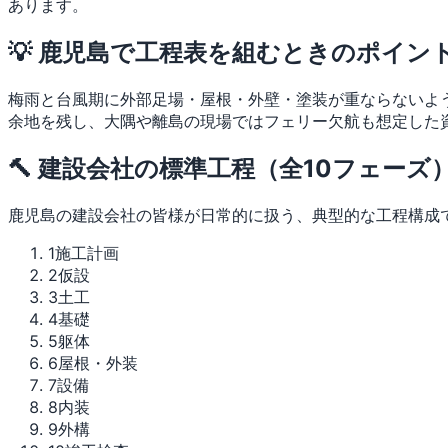
あります。
💡 鹿児島で工程表を組むときのポイン
梅雨と台風期に外部足場・屋根・外壁・塗装が重ならないよ
余地を残し、大隅や離島の現場ではフェリー欠航も想定した
🔨 建設会社の標準工程（全10フェーズ
鹿児島の建設会社の皆様が日常的に扱う、典型的な工程構成
1
施工計画
2
仮設
3
土工
4
基礎
5
躯体
6
屋根・外装
7
設備
8
内装
9
外構