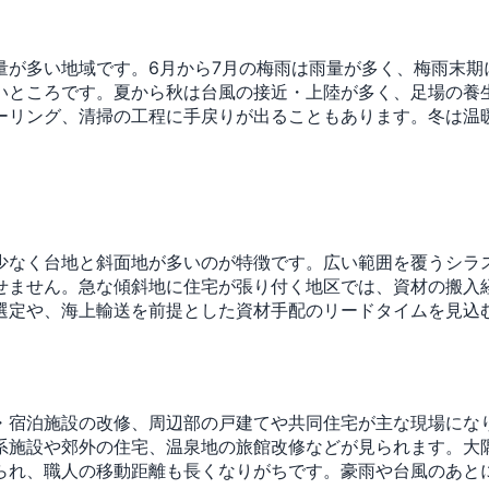
量が多い地域です。6月から7月の梅雨は雨量が多く、梅雨末期
いところです。夏から秋は台風の接近・上陸が多く、足場の養
ーリング、清掃の工程に手戻りが出ることもあります。冬は温
少なく台地と斜面地が多いのが特徴です。広い範囲を覆うシラ
せません。急な傾斜地に住宅が張り付く地区では、資材の搬入
選定や、海上輸送を前提とした資材手配のリードタイムを見込
・宿泊施設の改修、周辺部の戸建てや共同住宅が主な現場にな
系施設や郊外の住宅、温泉地の旅館改修などが見られます。大
られ、職人の移動距離も長くなりがちです。豪雨や台風のあと