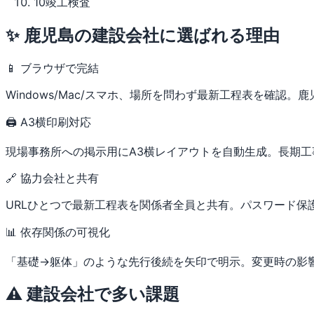
10
竣工検査
✨ 鹿児島の建設会社に選ばれる理由
📱 ブラウザで完結
Windows/Mac/スマホ、場所を問わず最新工程表を確認
🖨 A3横印刷対応
現場事務所への掲示用にA3横レイアウトを自動生成。長期
🔗 協力会社と共有
URLひとつで最新工程表を関係者全員と共有。パスワード保
📊 依存関係の可視化
「基礎→躯体」のような先行後続を矢印で明示。変更時の影
⚠️ 建設会社で多い課題