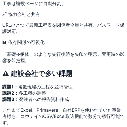
工事は複数ページに自動分割。
🔗 協力会社と共有
URLひとつで最新工程表を関係者全員と共有。パスワード保
護対応。
📊 依存関係の可視化
「基礎→躯体」のような先行後続を矢印で明示。変更時の影
響を即把握。
⚠️ 建設会社で多い課題
課題1：
複数現場の工程を並行管理
課題2：
多工種の調整
課題3：
発注者への報告資料作成
これまでExcel、Primavera、自社ERPを使われていた事業
者様も、コウテイのCSV/Excel取込機能で数分で移行可能で
す。