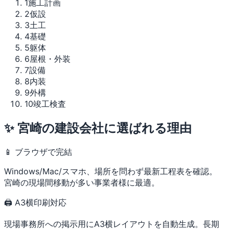
1
施工計画
2
仮設
3
土工
4
基礎
5
躯体
6
屋根・外装
7
設備
8
内装
9
外構
10
竣工検査
✨ 宮崎の建設会社に選ばれる理由
📱 ブラウザで完結
Windows/Mac/スマホ、場所を問わず最新工程表を確認。
宮崎の現場間移動が多い事業者様に最適。
🖨 A3横印刷対応
現場事務所への掲示用にA3横レイアウトを自動生成。長期