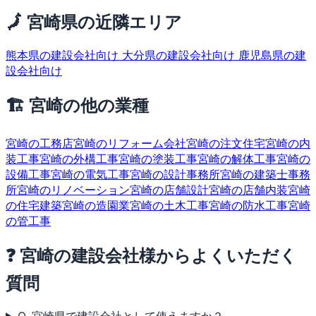
🗾 宮崎県の近隣エリア
熊本県の建設会社向け
大分県の建設会社向け
鹿児島県の建
設会社向け
🏗 宮崎の他の業種
宮崎の工務店
宮崎のリフォーム会社
宮崎の注文住宅
宮崎の内
装工事
宮崎の外構工事
宮崎の塗装工事
宮崎の解体工事
宮崎の
設備工事
宮崎の電気工事
宮崎の設計事務所
宮崎の建築士事務
所
宮崎のリノベーション
宮崎の店舗設計
宮崎の店舗内装
宮崎
の住宅建築
宮崎の造園業
宮崎の土木工事
宮崎の防水工事
宮崎
の管工事
❓ 宮崎の建設会社様からよくいただく
質問
Q. 宮崎県で建設会社として使えますか？