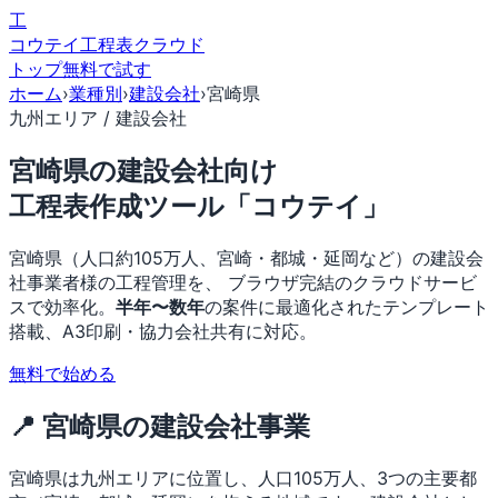
工
コウテイ
工程表クラウド
トップ
無料で試す
ホーム
›
業種別
›
建設会社
›
宮崎県
九州エリア / 建設会社
宮崎県の建設会社向け
工程表作成ツール「コウテイ」
宮崎県（人口約105万人、宮崎・都城・延岡など）の建設会
社事業者様の工程管理を、 ブラウザ完結のクラウドサービ
スで効率化。
半年〜数年
の案件に最適化されたテンプレート
搭載、A3印刷・協力会社共有に対応。
無料で始める
📍 宮崎県の建設会社事業
宮崎県は九州エリアに位置し、人口105万人、3つの主要都