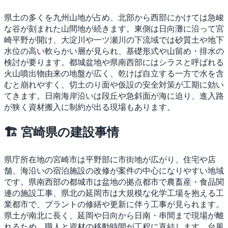
県土の多くを九州山地が占め、北部から西部にかけては急峻
な谷が刻まれた山間地が続きます。東側は日向灘に沿って宮
崎平野が開け、大淀川や一ツ瀬川の下流域では砂質土や地下
水位の高い軟らかい層が見られ、基礎形式や山留め・排水の
検討が要ります。都城盆地や県南西部にはシラスと呼ばれる
火山噴出物由来の地盤が広く、乾けば自立する一方で水を含
むと崩れやすく、切土のり面や仮設の安全対策が工期に効い
てきます。日南海岸沿いは段丘や急斜面が海に迫り、進入路
が狭く資材搬入に制約が出る現場もあります。
🏗 宮崎県の建設事情
県庁所在地の宮崎市は平野部に市街地が広がり、住宅や店
舗、海沿いの宿泊施設の改修が案件の中心になりやすい地域
です。県南西部の都城市は盆地の拠点都市で農畜産・食品関
連の施設工事、県北の延岡市は大規模な化学工場を抱える工
業都市で、プラントの修繕や更新に伴う工事が見られます。
県土が南北に長く、延岡や日向から日南・串間まで現場が離
れるため、職人と資材の移動時間が工程に直結します。台風