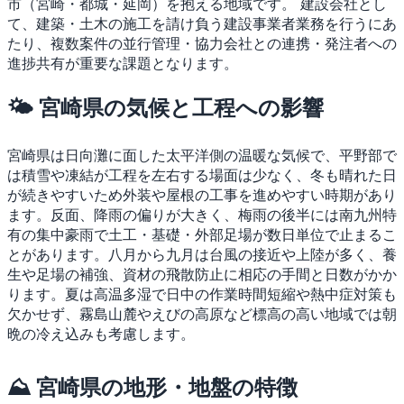
市（宮崎・都城・延岡）を抱える地域です。
建設会社とし
て、建築・土木の施工を請け負う建設事業者業務を行うにあ
たり、複数案件の並行管理・協力会社との連携・発注者への
進捗共有が重要な課題となります。
🌤 宮崎県の気候と工程への影響
宮崎県は日向灘に面した太平洋側の温暖な気候で、平野部で
は積雪や凍結が工程を左右する場面は少なく、冬も晴れた日
が続きやすいため外装や屋根の工事を進めやすい時期があり
ます。反面、降雨の偏りが大きく、梅雨の後半には南九州特
有の集中豪雨で土工・基礎・外部足場が数日単位で止まるこ
とがあります。八月から九月は台風の接近や上陸が多く、養
生や足場の補強、資材の飛散防止に相応の手間と日数がかか
ります。夏は高温多湿で日中の作業時間短縮や熱中症対策も
欠かせず、霧島山麓やえびの高原など標高の高い地域では朝
晩の冷え込みも考慮します。
⛰ 宮崎県の地形・地盤の特徴