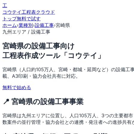
工
コウテイ
工程表クラウド
トップ
無料で試す
ホーム
›
業種別
›
設備工事
›
宮崎県
九州エリア / 設備工事
宮崎県の設備工事向け
工程表作成ツール「コウテイ」
宮崎県（人口約105万人、宮崎・都城・延岡など）の設備工
載、A3印刷・協力会社共有に対応。
無料で始める
📍 宮崎県の設備工事事業
宮崎県は九州エリアに位置し、人口105万人、3つの主要都
数案件の並行管理・協力会社との連携・発注者への進捗共有