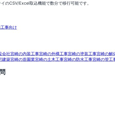
イのCSV/Excel取込機能で数分で移行可能です。
備工事向け
設会社
宮崎の内装工事
宮崎の外構工事
宮崎の塗装工事
宮崎の解
宅建築
宮崎の造園業
宮崎の土木工事
宮崎の防水工事
宮崎の管工
問