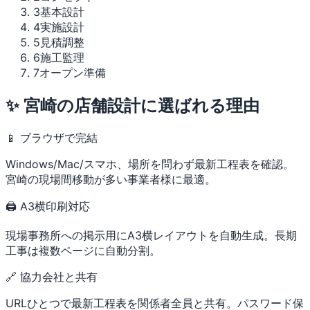
3
基本設計
4
実施設計
5
見積調整
6
施工監理
7
オープン準備
✨ 宮崎の店舗設計に選ばれる理由
📱 ブラウザで完結
Windows/Mac/スマホ、場所を問わず最新工程表を確認。
宮崎の現場間移動が多い事業者様に最適。
🖨 A3横印刷対応
現場事務所への掲示用にA3横レイアウトを自動生成。長期
工事は複数ページに自動分割。
🔗 協力会社と共有
URLひとつで最新工程表を関係者全員と共有。パスワード保