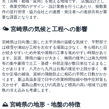
市（宮崎・都城・延岡）を抱える地域です。
店舗設計とし
て、商業空間のデザイン・設計業務を行うにあたり、複数案
件の並行管理・協力会社との連携・発注者への進捗共有が重
要な課題となります。
🌤 宮崎県の気候と工程への影響
宮崎県は日向灘に面した太平洋側の温暖な気候で、平野部で
は積雪や凍結が工程を左右する場面は少なく、冬も晴れた日
が続きやすいため外装や屋根の工事を進めやすい時期があり
ます。反面、降雨の偏りが大きく、梅雨の後半には南九州特
有の集中豪雨で土工・基礎・外部足場が数日単位で止まるこ
とがあります。八月から九月は台風の接近や上陸が多く、養
生や足場の補強、資材の飛散防止に相応の手間と日数がかか
ります。夏は高温多湿で日中の作業時間短縮や熱中症対策も
欠かせず、霧島山麓やえびの高原など標高の高い地域では朝
晩の冷え込みも考慮します。
⛰ 宮崎県の地形・地盤の特徴