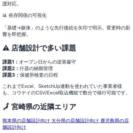
護対応。
📊 依存関係の可視化
「基礎→躯体」のような先行後続を矢印で明示。変更時の影
響を即把握。
⚠️ 店舗設計で多い課題
課題1：
オープン日からの逆算厳守
課題2：
什器の納期管理
課題3：
保健所検査の日程
これまでExcel、SketchUp連動を使われていた事業者様
も、コウテイのCSV/Excel取込機能で数分で移行可能です。
🗾 宮崎県の近隣エリア
熊本県の店舗設計向け
大分県の店舗設計向け
鹿児島県の店
舗設計向け