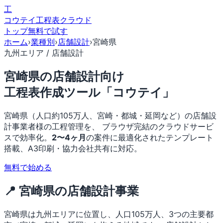
工
コウテイ
工程表クラウド
トップ
無料で試す
ホーム
›
業種別
›
店舗設計
›
宮崎県
九州エリア / 店舗設計
宮崎県の店舗設計向け
工程表作成ツール「コウテイ」
宮崎県（人口約105万人、宮崎・都城・延岡など）の店舗設
計事業者様の工程管理を、 ブラウザ完結のクラウドサービ
スで効率化。
2〜4ヶ月
の案件に最適化されたテンプレート
搭載、A3印刷・協力会社共有に対応。
無料で始める
📍 宮崎県の店舗設計事業
宮崎県は九州エリアに位置し、人口105万人、3つの主要都