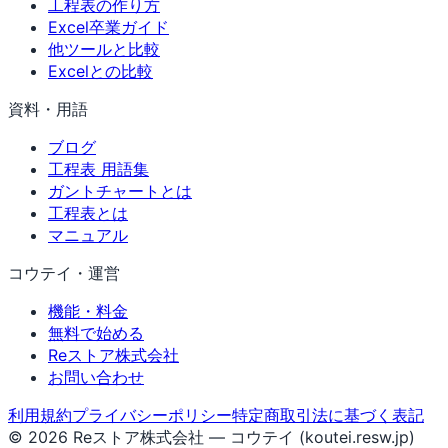
工程表の作り方
Excel卒業ガイド
他ツールと比較
Excelとの比較
資料・用語
ブログ
工程表 用語集
ガントチャートとは
工程表とは
マニュアル
コウテイ・運営
機能・料金
無料で始める
Reストア株式会社
お問い合わせ
利用規約
プライバシーポリシー
特定商取引法に基づく表記
© 2026 Reストア株式会社 — コウテイ (koutei.resw.jp)