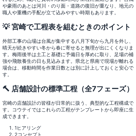
や豪雨のあとは河川・のり面・道路の復旧が重なり、地元の
職人や重機の手配が立て込みやすい時期もあります。
💡 宮崎で工程表を組むときのポイント
外部工事の山場は台風が集中する八月下旬から九月を外し、
晴天が続きやすい冬から春に寄せると無理が出にくくなりま
す。梅雨後半は土工と基礎に予備日を厚めに取り、足場の補
強や飛散養生の日も見込みます。県北と県南で現場が離れる
場合は、移動時間を作業日数とは別に計上しておくと安心で
す。
🔨 店舗設計の標準工程（全7フェーズ）
宮崎の店舗設計の皆様が日常的に扱う、典型的な工程構成で
す。コウテイではこれらの工程がテンプレートから即座に生
成できます。
1
ヒアリング
2
コンセプト