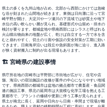
県土の多くを九州山地が占め、北部から西部にかけては急峻
な谷が刻まれた山間地が続きます。東側は日向灘に沿って宮
崎平野が開け、大淀川や一ツ瀬川の下流域では砂質土や地下
水位の高い軟らかい層が見られ、基礎形式や山留め・排水の
検討が要ります。都城盆地や県南西部にはシラスと呼ばれる
火山噴出物由来の地盤が広く、乾けば自立する一方で水を含
むと崩れやすく、切土のり面や仮設の安全対策が工期に効い
てきます。日南海岸沿いは段丘や急斜面が海に迫り、進入路
が狭く資材搬入に制約が出る現場もあります。
🏗 宮崎県の建設事情
県庁所在地の宮崎市は平野部に市街地が広がり、住宅や店
舗、海沿いの宿泊施設の改修が案件の中心になりやすい地域
です。県南西部の都城市は盆地の拠点都市で農畜産・食品関
連の施設工事、県北の延岡市は大規模な化学工場を抱える工
業都市で、プラントの修繕や更新に伴う工事が見られます。
県土が南北に長く、延岡や日向から日南・串間まで現場が離
れるため、職人と資材の移動時間が工程に直結します。台風