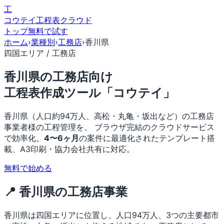
工
コウテイ
工程表クラウド
トップ
無料で試す
ホーム
›
業種別
›
工務店
›
香川県
四国エリア / 工務店
香川県の工務店向け
工程表作成ツール「コウテイ」
香川県（人口約94万人、高松・丸亀・坂出など）の工務店
事業者様の工程管理を、 ブラウザ完結のクラウドサービス
で効率化。
4〜6ヶ月
の案件に最適化されたテンプレート搭
載、A3印刷・協力会社共有に対応。
無料で始める
📍 香川県の工務店事業
香川県は四国エリアに位置し、人口94万人、3つの主要都市