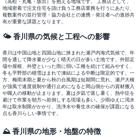
（高松・丸亀・坂出）を抱える地域です。
工務店として、
地域密着で注文住宅を請け負う工務店業務を行うにあたり、
複数案件の並行管理・協力会社との連携・発注者への進捗共
有が重要な課題となります。
🌤 香川県の気候と工程への影響
香川は中国山地と四国山地に挟まれた瀬戸内海式気候で、年
間を通して降水量が少なく晴天の日が多い土地です。外部足
場や屋根、外壁といった雨に弱い工種を続けて組みやすく、
冬も平野部の積雪はまれで凍結による中断は限定的です。一
方、梅雨末期と夏から秋の台風期は短期間に荒れ、瀬戸大橋
が強風で速度規制や通行止めになると岡山側からの資材搬入
や職人の移動が止まります。夏は夕凪で蒸し暑く、熱中症を
避けて作業を朝方へ前倒しする現場も多い。少雨ゆえに渇水
年は取水制限がかかり、洗浄水や養生水の確保が課題になる
点も香川らしい事情です。
⛰ 香川県の地形・地盤の特徴