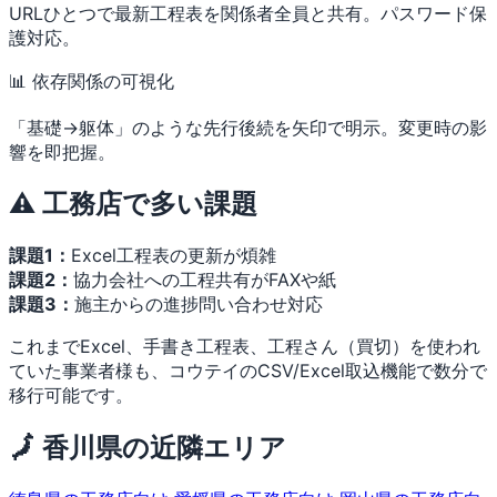
URLひとつで最新工程表を関係者全員と共有。パスワード保
護対応。
📊 依存関係の可視化
「基礎→躯体」のような先行後続を矢印で明示。変更時の影
響を即把握。
⚠️ 工務店で多い課題
課題1：
Excel工程表の更新が煩雑
課題2：
協力会社への工程共有がFAXや紙
課題3：
施主からの進捗問い合わせ対応
これまでExcel、手書き工程表、工程さん（買切）を使われ
ていた事業者様も、コウテイのCSV/Excel取込機能で数分で
移行可能です。
🗾 香川県の近隣エリア