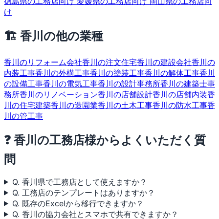
徳島県の工務店向け
愛媛県の工務店向け
岡山県の工務店向
け
🏗 香川の他の業種
香川のリフォーム会社
香川の注文住宅
香川の建設会社
香川の
内装工事
香川の外構工事
香川の塗装工事
香川の解体工事
香川
の設備工事
香川の電気工事
香川の設計事務所
香川の建築士事
務所
香川のリノベーション
香川の店舗設計
香川の店舗内装
香
川の住宅建築
香川の造園業
香川の土木工事
香川の防水工事
香
川の管工事
❓ 香川の工務店様からよくいただく質
問
Q. 香川県で工務店として使えますか？
Q. 工務店のテンプレートはありますか？
Q. 既存のExcelから移行できますか？
Q. 香川の協力会社とスマホで共有できますか？