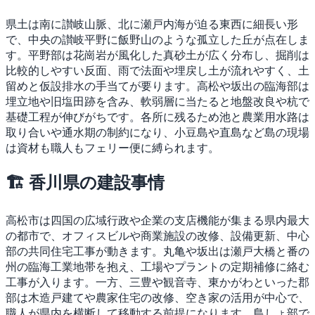
県土は南に讃岐山脈、北に瀬戸内海が迫る東西に細長い形
で、中央の讃岐平野に飯野山のような孤立した丘が点在しま
す。平野部は花崗岩が風化した真砂土が広く分布し、掘削は
比較的しやすい反面、雨で法面や埋戻し土が流れやすく、土
留めと仮設排水の手当てが要ります。高松や坂出の臨海部は
埋立地や旧塩田跡を含み、軟弱層に当たると地盤改良や杭で
基礎工程が伸びがちです。各所に残るため池と農業用水路は
取り合いや通水期の制約になり、小豆島や直島など島の現場
は資材も職人もフェリー便に縛られます。
🏗 香川県の建設事情
高松市は四国の広域行政や企業の支店機能が集まる県内最大
の都市で、オフィスビルや商業施設の改修、設備更新、中心
部の共同住宅工事が動きます。丸亀や坂出は瀬戸大橋と番の
州の臨海工業地帯を抱え、工場やプラントの定期補修に絡む
工事が入ります。一方、三豊や観音寺、東かがわといった郡
部は木造戸建てや農家住宅の改修、空き家の活用が中心で、
職人が県内を横断して移動する前提になります。島しょ部で