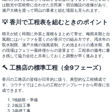
は観光や芸術祭に合わせた古民家・宿泊施設の改修があり、
瀬戸大橋を渡って岡山の業者と組む場面も見られます。
💡 香川で工程表を組むときのポイント
晴天が続く時期に外装と屋根をまとめて寄せ、梅雨末期と台
風期にはバッファを置くのが香川での組み方です。渇水年の
取水制限、瀬戸大橋の強風規制、ため池まわりの通水期、島
の現場はフェリー最終便からの逆算まで、工程表の備考に書
き残して協力会社と共有しておくと調整が早く進みます。
🔨 工務店の標準工程（全9フェーズ）
香川の工務店の皆様が日常的に扱う、典型的な工程構成で
す。コウテイではこれらの工程がテンプレートから即座に生
成できます。
1
地鎮祭・準備
2
仮設工事
3
基礎工事