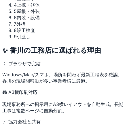
4
上棟・躯体
5
屋根・外装
6
内装・設備
7
外構
8
竣工検査
9
引渡し
✨ 香川の工務店に選ばれる理由
📱 ブラウザで完結
Windows/Mac/スマホ、場所を問わず最新工程表を確認。
香川の現場間移動が多い事業者様に最適。
🖨 A3横印刷対応
現場事務所への掲示用にA3横レイアウトを自動生成。長期
工事は複数ページに自動分割。
🔗 協力会社と共有