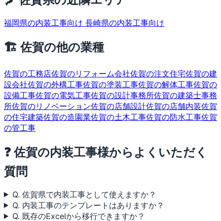
福岡県の内装工事向け
長崎県の内装工事向け
🏗 佐賀の他の業種
佐賀の工務店
佐賀のリフォーム会社
佐賀の注文住宅
佐賀の建
設会社
佐賀の外構工事
佐賀の塗装工事
佐賀の解体工事
佐賀の
設備工事
佐賀の電気工事
佐賀の設計事務所
佐賀の建築士事務
所
佐賀のリノベーション
佐賀の店舗設計
佐賀の店舗内装
佐賀
の住宅建築
佐賀の造園業
佐賀の土木工事
佐賀の防水工事
佐賀
の管工事
❓ 佐賀の内装工事様からよくいただく
質問
Q. 佐賀県で内装工事として使えますか？
Q. 内装工事のテンプレートはありますか？
Q. 既存のExcelから移行できますか？