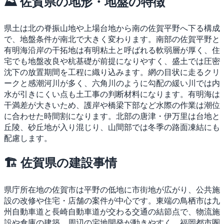
⛰ 佐賀県の地形・地盤の特徴
県土は北の脊振山地や上場台地から南の佐賀平野へ下る構成
で、地盤条件が南北で大きく変わります。南部の佐賀平野と
有明海沿岸の干拓地は有明粘土と呼ばれる軟弱層が厚く、住
宅でも地盤改良や杭基礎が前提になりやすく、盛土では圧密
沈下の放置期間を工程に織り込みます。網の目状に走るクリ
ークと感潮河川が多く、六角川のように勾配の緩い川では内
水が引きにくい点も土工事の判断材料になります。有明海は
干満差が大きいため、護岸や橋梁下部など水際の作業は潮位
に合わせた時間割になります。北部の唐津・伊万里は台地と
丘陵、砂丘地が入り混じり、山間部では冬季の路面凍結にも
配慮します。
🏗 佐賀県の建設事情
県庁所在地の佐賀市は平野の低地に市街地が広がり、公共施
設の改修や住宅・店舗の案件が中心です。東端の鳥栖市は九
州自動車道と長崎自動車道が交わる交通の結節点で、物流施
設や倉庫の建築、周辺の宅地開発が動きやすく、福岡都市圏