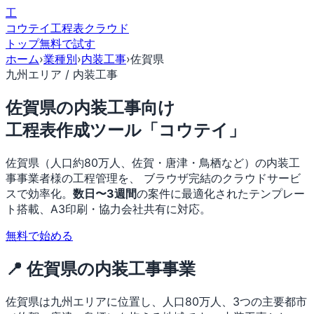
工
コウテイ
工程表クラウド
トップ
無料で試す
ホーム
›
業種別
›
内装工事
›
佐賀県
九州エリア / 内装工事
佐賀県の内装工事向け
工程表作成ツール「コウテイ」
佐賀県（人口約80万人、佐賀・唐津・鳥栖など）の内装工
事事業者様の工程管理を、 ブラウザ完結のクラウドサービ
スで効率化。
数日〜3週間
の案件に最適化されたテンプレー
ト搭載、A3印刷・協力会社共有に対応。
無料で始める
📍 佐賀県の内装工事事業
佐賀県は九州エリアに位置し、人口80万人、3つの主要都市