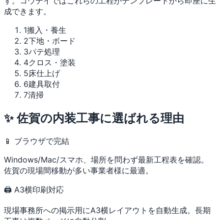
す。コウテイではこれらの工程がテンプレートから即座に生
成できます。
1
搬入・養生
2
下地・ボード
3
パテ処理
4
クロス・塗装
5
床仕上げ
6
建具取付
7
清掃
✨ 佐賀の内装工事に選ばれる理由
📱 ブラウザで完結
Windows/Mac/スマホ、場所を問わず最新工程表を確認。
佐賀の現場間移動が多い事業者様に最適。
🖨 A3横印刷対応
現場事務所への掲示用にA3横レイアウトを自動生成。長期