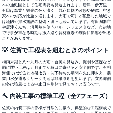
への通勤圏として住宅需要も見込まれます。唐津・伊万里・
有田は窯業と観光の色が濃く、既存建物の改修や解体、空き
家への対応が比重を増します。大雨で河川が氾濫した地域で
は堤防や排水施設の整備・復旧も続いています。有田陶器市
や唐津くんち、河川敷を使うバルーンフェスタなど、市街地
で行事が重なる時期は搬入路や資材置場の確保に影響が出る
ことがあります。
💡 佐賀で工程表を組むときのポイント
梅雨末期と八〜九月の大雨・台風を見込み、掘削や基礎など
雨に弱い工程は五月までか秋口に寄せると安全側です。有明
海側では潮位と地盤改良・沈下待ちの期間を先に押さえ、農
業用水が通るクリーク周辺は非灌漑期を狙います。玄界灘側
の冬は強風による中止日を別枠で見ておくと安心です。
🔨 内装工事の標準工程（全7フェーズ）
佐賀の内装工事の皆様が日常的に扱う、典型的な工程構成で