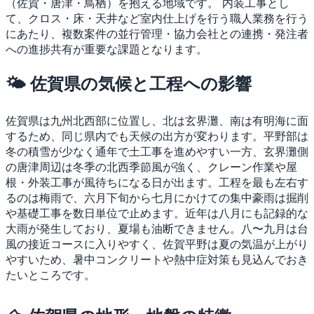
（佐賀・唐津・鳥栖）を抱える地域です。
内装工事とし
て、クロス・床・天井など室内仕上げを行う職人業務を行う
にあたり、複数案件の並行管理・協力会社との連携・発注者
への進捗共有が重要な課題となります。
🌤 佐賀県の気候と工程への影響
佐賀県は九州北西部に位置し、北は玄界灘、南は有明海に面
するため、同じ県内でも天候の出方が変わります。平野部は
冬の積雪が少なく通年で土工事を進めやすい一方、玄界灘側
の唐津周辺は冬季の北西季節風が強く、クレーン作業や屋
根・外装工事が風待ちになる日が出ます。工程を最も左右す
るのは梅雨で、六月下旬から七月にかけての集中豪雨は掘削
や基礎工事を数日単位で止めます。近年は八月にも記録的な
大雨が発生しており、夏場も油断できません。八〜九月は台
風の接近コースに入りやすく、佐賀平野は夏の気温が上がり
やすいため、暑中コンクリートや熱中症対策も見込んでおき
たいところです。