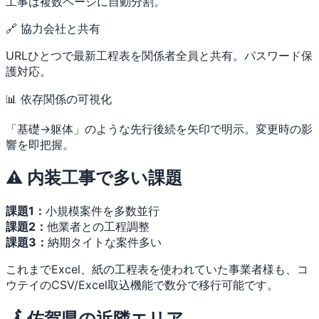
工事は複数ページに自動分割。
🔗 協力会社と共有
URLひとつで最新工程表を関係者全員と共有。パスワード保
護対応。
📊 依存関係の可視化
「基礎→躯体」のような先行後続を矢印で明示。変更時の影
響を即把握。
⚠️ 内装工事で多い課題
課題1：
小規模案件を多数並行
課題2：
他業者との工程調整
課題3：
納期タイトな案件多い
これまでExcel、紙の工程表を使われていた事業者様も、コ
ウテイのCSV/Excel取込機能で数分で移行可能です。
🗾 佐賀県の近隣エリア