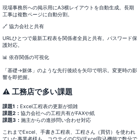
現場事務所への掲示用にA3横レイアウトを自動生成。長期
工事は複数ページに自動分割。
🔗 協力会社と共有
URLひとつで最新工程表を関係者全員と共有。パスワード保
護対応。
📊 依存関係の可視化
「基礎→躯体」のような先行後続を矢印で明示。変更時の影
響を即把握。
⚠️ 工務店で多い課題
課題1：
Excel工程表の更新が煩雑
課題2：
協力会社への工程共有がFAXや紙
課題3：
施主からの進捗問い合わせ対応
これまでExcel、手書き工程表、工程さん（買切）を使われ
ていた事業者様も、コウテイのCSV/Excel取込機能で数分で