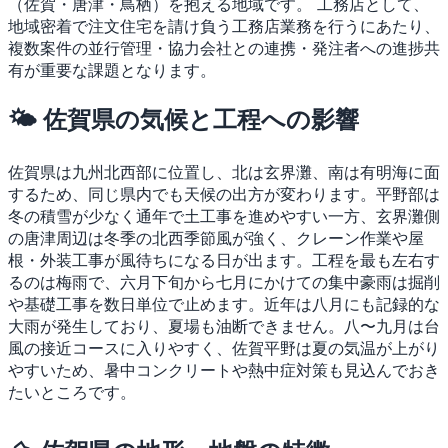
（佐賀・唐津・鳥栖）を抱える地域です。
工務店として、
地域密着で注文住宅を請け負う工務店業務を行うにあたり、
複数案件の並行管理・協力会社との連携・発注者への進捗共
有が重要な課題となります。
🌤 佐賀県の気候と工程への影響
佐賀県は九州北西部に位置し、北は玄界灘、南は有明海に面
するため、同じ県内でも天候の出方が変わります。平野部は
冬の積雪が少なく通年で土工事を進めやすい一方、玄界灘側
の唐津周辺は冬季の北西季節風が強く、クレーン作業や屋
根・外装工事が風待ちになる日が出ます。工程を最も左右す
るのは梅雨で、六月下旬から七月にかけての集中豪雨は掘削
や基礎工事を数日単位で止めます。近年は八月にも記録的な
大雨が発生しており、夏場も油断できません。八〜九月は台
風の接近コースに入りやすく、佐賀平野は夏の気温が上がり
やすいため、暑中コンクリートや熱中症対策も見込んでおき
たいところです。