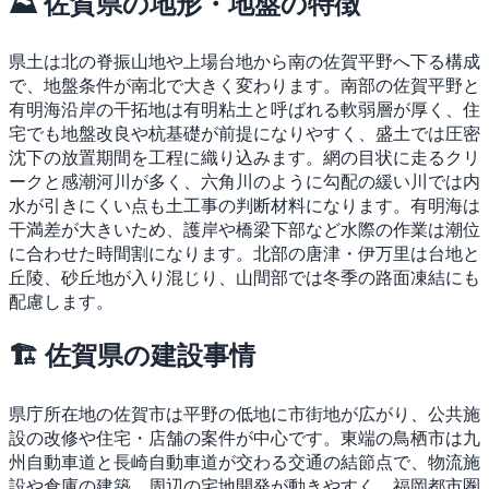
⛰ 佐賀県の地形・地盤の特徴
県土は北の脊振山地や上場台地から南の佐賀平野へ下る構成
で、地盤条件が南北で大きく変わります。南部の佐賀平野と
有明海沿岸の干拓地は有明粘土と呼ばれる軟弱層が厚く、住
宅でも地盤改良や杭基礎が前提になりやすく、盛土では圧密
沈下の放置期間を工程に織り込みます。網の目状に走るクリ
ークと感潮河川が多く、六角川のように勾配の緩い川では内
水が引きにくい点も土工事の判断材料になります。有明海は
干満差が大きいため、護岸や橋梁下部など水際の作業は潮位
に合わせた時間割になります。北部の唐津・伊万里は台地と
丘陵、砂丘地が入り混じり、山間部では冬季の路面凍結にも
配慮します。
🏗 佐賀県の建設事情
県庁所在地の佐賀市は平野の低地に市街地が広がり、公共施
設の改修や住宅・店舗の案件が中心です。東端の鳥栖市は九
州自動車道と長崎自動車道が交わる交通の結節点で、物流施
設や倉庫の建築、周辺の宅地開発が動きやすく、福岡都市圏