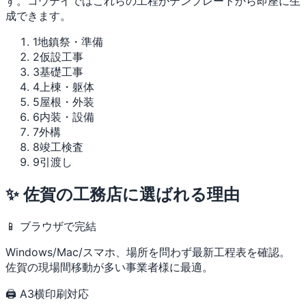
す。コウテイではこれらの工程がテンプレートから即座に生
成できます。
1
地鎮祭・準備
2
仮設工事
3
基礎工事
4
上棟・躯体
5
屋根・外装
6
内装・設備
7
外構
8
竣工検査
9
引渡し
✨ 佐賀の工務店に選ばれる理由
📱 ブラウザで完結
Windows/Mac/スマホ、場所を問わず最新工程表を確認。
佐賀の現場間移動が多い事業者様に最適。
🖨 A3横印刷対応