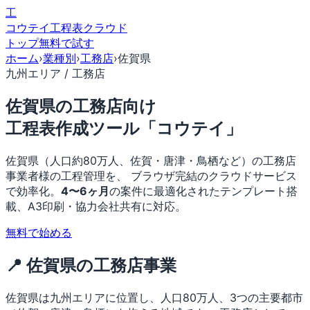
工
コウテイ
工程表クラウド
トップ
無料で試す
ホーム
›
業種別
›
工務店
›
佐賀県
九州エリア / 工務店
佐賀県の工務店向け
工程表作成ツール「コウテイ」
佐賀県（人口約80万人、佐賀・唐津・鳥栖など）の工務店
事業者様の工程管理を、 ブラウザ完結のクラウドサービス
で効率化。
4〜6ヶ月
の案件に最適化されたテンプレート搭
載、A3印刷・協力会社共有に対応。
無料で始める
📍 佐賀県の工務店事業
佐賀県は九州エリアに位置し、人口80万人、3つの主要都市