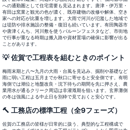
への通勤圏として住宅需要も見込まれます。唐津・伊万里・
有田は窯業と観光の色が濃く、既存建物の改修や解体、空き
家への対応が比重を増します。大雨で河川が氾濫した地域で
は堤防や排水施設の整備・復旧も続いています。有田陶器市
や唐津くんち、河川敷を使うバルーンフェスタなど、市街地
で行事が重なる時期は搬入路や資材置場の確保に影響が出る
ことがあります。
💡 佐賀で工程表を組むときのポイント
梅雨末期と八〜九月の大雨・台風を見込み、掘削や基礎など
雨に弱い工程は五月までか秋口に寄せると安全側です。有明
海側では潮位と地盤改良・沈下待ちの期間を先に押さえ、農
業用水が通るクリーク周辺は非灌漑期を狙います。玄界灘側
の冬は強風による中止日を別枠で見ておくと安心です。
🔨 工務店の標準工程（全9フェーズ）
佐賀の工務店の皆様が日常的に扱う、典型的な工程構成で