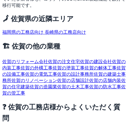
移行可能です。
🗾 佐賀県の近隣エリア
福岡県の工務店向け
長崎県の工務店向け
🏗 佐賀の他の業種
佐賀のリフォーム会社
佐賀の注文住宅
佐賀の建設会社
佐賀の
内装工事
佐賀の外構工事
佐賀の塗装工事
佐賀の解体工事
佐賀
の設備工事
佐賀の電気工事
佐賀の設計事務所
佐賀の建築士事
務所
佐賀のリノベーション
佐賀の店舗設計
佐賀の店舗内装
佐
賀の住宅建築
佐賀の造園業
佐賀の土木工事
佐賀の防水工事
佐
賀の管工事
❓ 佐賀の工務店様からよくいただく質
問