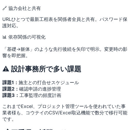
🔗 協力会社と共有
URLひとつで最新工程表を関係者全員と共有。パスワード保
護対応。
📊 依存関係の可視化
「基礎→躯体」のような先行後続を矢印で明示。変更時の影
響を即把握。
⚠️ 設計事務所で多い課題
課題1：
施主との打合せスケジュール
課題2：
確認申請の進捗管理
課題3：
工事監理の頻度計画
これまでExcel、プロジェクト管理ツールを使われていた事
業者様も、コウテイのCSV/Excel取込機能で数分で移行可能
です。