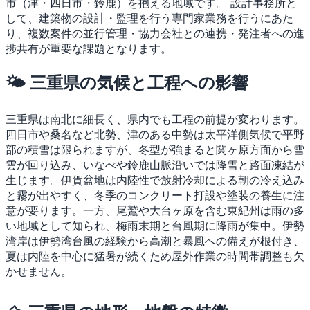
市（津・四日市・鈴鹿）を抱える地域です。
設計事務所と
して、建築物の設計・監理を行う専門家業務を行うにあた
り、複数案件の並行管理・協力会社との連携・発注者への進
捗共有が重要な課題となります。
🌤 三重県の気候と工程への影響
三重県は南北に細長く、県内でも工程の前提が変わります。
四日市や桑名など北勢、津のある中勢は太平洋側気候で平野
部の積雪は限られますが、冬型が強まると関ヶ原方面から雪
雲が回り込み、いなべや鈴鹿山脈沿いでは降雪と路面凍結が
生じます。伊賀盆地は内陸性で放射冷却による朝の冷え込み
と霧が出やすく、冬季のコンクリート打設や塗装の養生に注
意が要ります。一方、尾鷲や大台ヶ原を含む東紀州は雨の多
い地域として知られ、梅雨末期と台風期に降雨が集中。伊勢
湾岸は伊勢湾台風の経験から高潮と暴風への備えが根付き、
夏は内陸を中心に猛暑が続くため屋外作業の時間帯調整も欠
かせません。