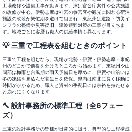
工場改修や設備工事が動きます。津は官公庁案件や公共施設
の改修が中心。伊勢志摩は神宮の参宮客や観光に関わる宿泊
施設の改装が繁忙期を避けて組まれ、東紀州は道路・防災イ
ンフラの整備や災害復旧、津波避難対策の工事が目立ちま
す。地域ごとに客層も職人の供給事情も異なります。
💡 三重で工程表を組むときのポイント
三重で工程を組むなら、現場が北勢・伊賀・伊勢志摩・東紀
州のどこかで前提を分けるところから始めます。東紀州や山
間部は梅雨と台風期の雨天予備日を厚めに、伊賀や山沿いは
冬の凍結を見込んだ養生日を確保。県内は南北に長く移動に
時間がかかるため、職人と資材の手配日には余裕を持たせる
と崩れにくくなります。
🔨 設計事務所の標準工程（全6フェー
ズ）
三重の設計事務所の皆様が日常的に扱う、典型的な工程構成