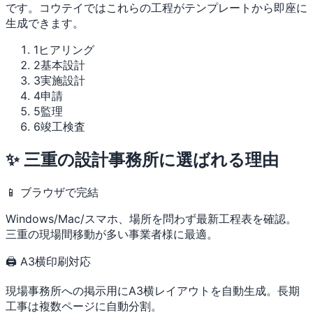
です。コウテイではこれらの工程がテンプレートから即座に
生成できます。
1
ヒアリング
2
基本設計
3
実施設計
4
申請
5
監理
6
竣工検査
✨ 三重の設計事務所に選ばれる理由
📱 ブラウザで完結
Windows/Mac/スマホ、場所を問わず最新工程表を確認。
三重の現場間移動が多い事業者様に最適。
🖨 A3横印刷対応
現場事務所への掲示用にA3横レイアウトを自動生成。長期
工事は複数ページに自動分割。