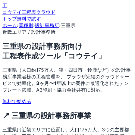
工
コウテイ
工程表クラウド
トップ
無料で試す
ホーム
›
業種別
›
設計事務所
›
三重県
近畿エリア / 設計事務所
三重県の設計事務所向け
工程表作成ツール「コウテイ」
三重県（人口約175万人、津・四日市・鈴鹿など）の設計事
務所事業者様の工程管理を、 ブラウザ完結のクラウドサー
ビスで効率化。
3ヶ月〜1年以上
の案件に最適化されたテン
プレート搭載、A3印刷・協力会社共有に対応。
無料で始める
📍 三重県の設計事務所事業
三重県は近畿エリアに位置し、人口175万人、3つの主要都