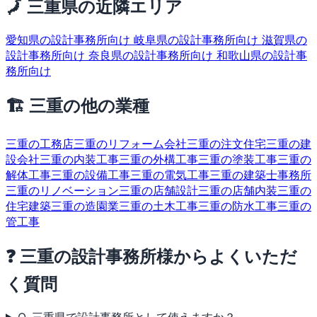
🗾 三重県の近隣エリア
愛知県の設計事務所向け
岐阜県の設計事務所向け
滋賀県の
設計事務所向け
奈良県の設計事務所向け
和歌山県の設計事
務所向け
🏗 三重の他の業種
三重の工務店
三重のリフォーム会社
三重の注文住宅
三重の建
設会社
三重の内装工事
三重の外構工事
三重の塗装工事
三重の
解体工事
三重の設備工事
三重の電気工事
三重の建築士事務所
三重のリノベーション
三重の店舗設計
三重の店舗内装
三重の
住宅建築
三重の造園業
三重の土木工事
三重の防水工事
三重の
管工事
❓ 三重の設計事務所様からよくいただ
く質問
Q. 三重県で設計事務所として使えますか？