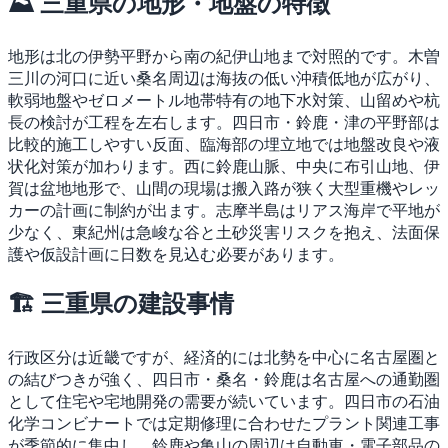
⛰ 三重県の地形・地盤の特徴
地形は北の伊勢平野から南の紀伊山地まで対照的です。木曽
三川の河口に近い桑名周辺は海抜の低い沖積低地が広がり、
軟弱地盤やゼロメートル地帯特有の地下水対策、山留めや杭
長の検討が工程を左右します。四日市・鈴鹿・津の平野部は
比較的施工しやすい反面、臨海部の埋立地では地盤改良や液
状化対策が加わります。西に鈴鹿山脈、中央に布引山地、伊
賀は盆地地形で、山間の現場は搬入路が狭く大型重機やレッ
カーの計画に制約が出ます。志摩半島はリアス海岸で平地が
少なく、東紀州は急峻な谷と土砂災害リスクを抱え、法面保
護や仮設計画に日数を見込む必要があります。
🏗 三重県の建設事情
行政区分は近畿ですが、経済的には北勢を中心に名古屋圏と
の結びつきが強く、四日市・桑名・鈴鹿は名古屋への通勤圏
として住宅や宅地開発の需要が続いています。四日市の石油
化学コンビナートでは定期修理に合わせたプラント関連工事
が季節的に集中し、鈴鹿や亀山の周辺は自動車・電子部品の