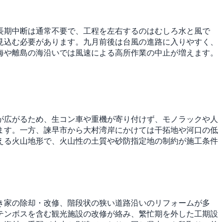
長期中断は通常不要で、工程を左右するのはむしろ水と風で
見込む必要があります。九月前後は台風の進路に入りやすく、
海や離島の海沿いでは風速による高所作業の中止が増えます。
が広がるため、生コン車や重機が寄り付けず、モノラックや人
ます。一方、諫早市から大村湾岸にかけては干拓地や河口の低
える火山地形で、火山性の土質や砂防指定地の制約が施工条件
き家の除却・改修、階段状の狭い道路沿いのリフォームが多
テンボスを含む観光施設の改修が絡み、繁忙期を外した工期設