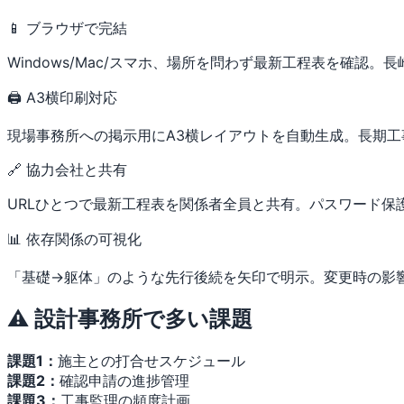
📱 ブラウザで完結
Windows/Mac/スマホ、場所を問わず最新工程表を確認
🖨 A3横印刷対応
現場事務所への掲示用にA3横レイアウトを自動生成。長期
🔗 協力会社と共有
URLひとつで最新工程表を関係者全員と共有。パスワード保
📊 依存関係の可視化
「基礎→躯体」のような先行後続を矢印で明示。変更時の影
⚠️ 設計事務所で多い課題
課題1：
施主との打合せスケジュール
課題2：
確認申請の進捗管理
課題3：
工事監理の頻度計画