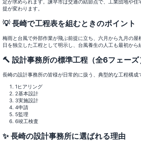
定が求められます。諫早市は交通の結節点で、工業団地や住
提が変わります。
💡 長崎で工程表を組むときのポイント
梅雨と台風で外部作業が飛ぶ前提に立ち、六月から九月の屋
日を独立した工程として明示し、台風養生の人工も最初から
🔨 設計事務所の標準工程（全6フェーズ
長崎の設計事務所の皆様が日常的に扱う、典型的な工程構成
1
ヒアリング
2
基本設計
3
実施設計
4
申請
5
監理
6
竣工検査
✨ 長崎の設計事務所に選ばれる理由