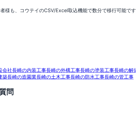
者様も、コウテイのCSV/Excel取込機能で数分で移行可能で
設会社
長崎の内装工事
長崎の外構工事
長崎の塗装工事
長崎の解
建築
長崎の造園業
長崎の土木工事
長崎の防水工事
長崎の管工事
質問