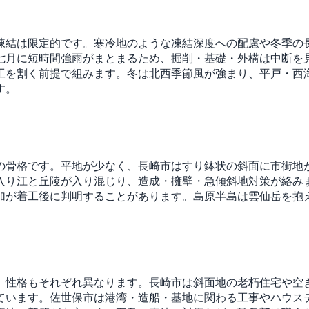
凍結は限定的です。寒冷地のような凍結深度への配慮や冬季の
七月に短時間強雨がまとまるため、掘削・基礎・外構は中断を
工を割く前提で組みます。冬は北西季節風が強まり、平戸・西
す。
の骨格です。平地が少なく、長崎市はすり鉢状の斜面に市街地
入り江と丘陵が入り混じり、造成・擁壁・急傾斜地対策が絡み
加が着工後に判明することがあります。島原半島は雲仙岳を抱
、性格もそれぞれ異なります。長崎市は斜面地の老朽住宅や空
ています。佐世保市は港湾・造船・基地に関わる工事やハウス