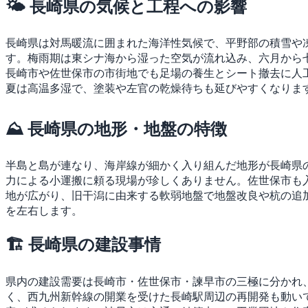
🌤 長崎県の気候と工程への影響
長崎県は対馬暖流に囲まれた海洋性気候で、平野部の積雪や
す。梅雨期は東シナ海から湿った空気が流れ込み、六月から
長崎市や佐世保市の市街地でも足場の養生とシート撤去に人
夏は高温多湿で、塗装や左官の乾燥待ちも延びやすくなりま
⛰ 長崎県の地形・地盤の特徴
半島と島が連なり、海岸線が細かく入り組んだ地形が長崎県
力による小運搬に頼る現場が珍しくありません。佐世保市も
地が広がり、旧干潟に由来する軟弱地盤で地盤改良や杭の追
を左右します。
🏗 長崎県の建設事情
県内の建設需要は長崎市・佐世保市・諫早市の三極に分かれ
く、西九州新幹線の開業を受けた長崎駅周辺の再開発も動い