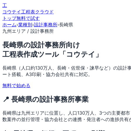
工
コウテイ
工程表クラウド
トップ
無料で試す
ホーム
›
業種別
›
設計事務所
›
長崎県
九州エリア / 設計事務所
長崎県の設計事務所向け
工程表作成ツール「コウテイ」
長崎県（人口約130万人、長崎・佐世保・諫早など）の設計
ート搭載、A3印刷・協力会社共有に対応。
無料で始める
📍 長崎県の設計事務所事業
長崎県は九州エリアに位置し、人口130万人、3つの主要都
数案件の並行管理・協力会社との連携・発注者への進捗共有