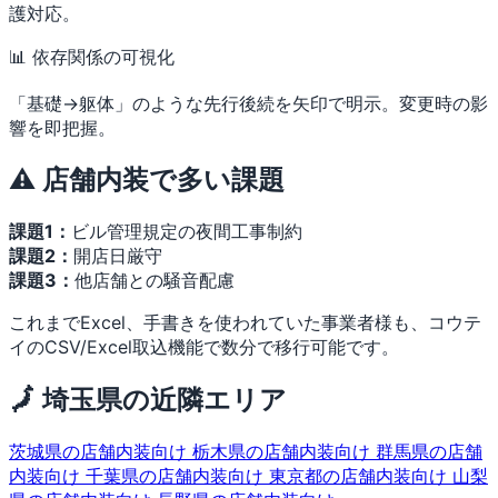
護対応。
📊 依存関係の可視化
「基礎→躯体」のような先行後続を矢印で明示。変更時の影
響を即把握。
⚠️ 店舗内装で多い課題
課題1：
ビル管理規定の夜間工事制約
課題2：
開店日厳守
課題3：
他店舗との騒音配慮
これまでExcel、手書きを使われていた事業者様も、コウテ
イのCSV/Excel取込機能で数分で移行可能です。
🗾 埼玉県の近隣エリア
茨城県の店舗内装向け
栃木県の店舗内装向け
群馬県の店舗
内装向け
千葉県の店舗内装向け
東京都の店舗内装向け
山梨