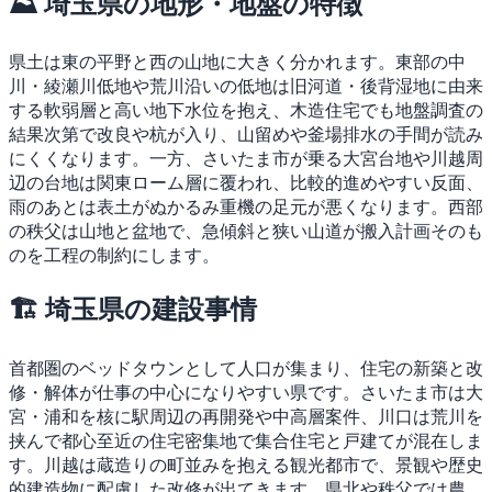
⛰ 埼玉県の地形・地盤の特徴
県土は東の平野と西の山地に大きく分かれます。東部の中
川・綾瀬川低地や荒川沿いの低地は旧河道・後背湿地に由来
する軟弱層と高い地下水位を抱え、木造住宅でも地盤調査の
結果次第で改良や杭が入り、山留めや釜場排水の手間が読み
にくくなります。一方、さいたま市が乗る大宮台地や川越周
辺の台地は関東ローム層に覆われ、比較的進めやすい反面、
雨のあとは表土がぬかるみ重機の足元が悪くなります。西部
の秩父は山地と盆地で、急傾斜と狭い山道が搬入計画そのも
のを工程の制約にします。
🏗 埼玉県の建設事情
首都圏のベッドタウンとして人口が集まり、住宅の新築と改
修・解体が仕事の中心になりやすい県です。さいたま市は大
宮・浦和を核に駅周辺の再開発や中高層案件、川口は荒川を
挟んで都心至近の住宅密集地で集合住宅と戸建てが混在しま
す。川越は蔵造りの町並みを抱える観光都市で、景観や歴史
的建造物に配慮した改修が出てきます。県北や秩父では農