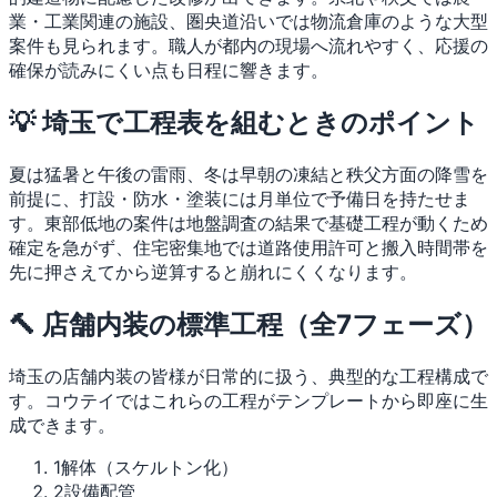
業・工業関連の施設、圏央道沿いでは物流倉庫のような大型
案件も見られます。職人が都内の現場へ流れやすく、応援の
確保が読みにくい点も日程に響きます。
💡 埼玉で工程表を組むときのポイント
夏は猛暑と午後の雷雨、冬は早朝の凍結と秩父方面の降雪を
前提に、打設・防水・塗装には月単位で予備日を持たせま
す。東部低地の案件は地盤調査の結果で基礎工程が動くため
確定を急がず、住宅密集地では道路使用許可と搬入時間帯を
先に押さえてから逆算すると崩れにくくなります。
🔨 店舗内装の標準工程（全7フェーズ）
埼玉の店舗内装の皆様が日常的に扱う、典型的な工程構成で
す。コウテイではこれらの工程がテンプレートから即座に生
成できます。
1
解体（スケルトン化）
2
設備配管