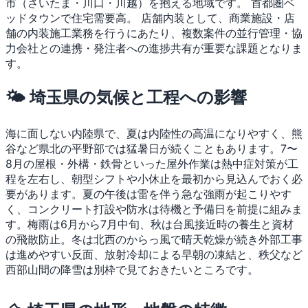
市（さいたま・川口・川越）を抱える地域です。
首都圏ベ
ッドタウンで住宅需要高。
店舗内装として、商業施設・店
舗の内装施工業務を行うにあたり、複数案件の並行管理・協
力会社との連携・発注者への進捗共有が重要な課題となりま
す。
🌤 埼玉県の気候と工程への影響
海に面しない内陸県で、夏は内陸性の高温になりやすく、熊
谷など県北の平野部では猛暑日が続くこともあります。7〜
8月の屋根・外構・鉄骨といった屋外作業は熱中症対策が工
程を左右し、朝型シフトや小休止を最初から見込んでおく必
要があります。夏の午後は雷を伴う急な強雨が起こりやす
く、コンクリート打設や防水は待機と予備日を前提に組みま
す。梅雨は6月から7月中旬、秋は台風接近時の養生と資材
の飛散防止。冬は北西のからっ風で晴天乾燥が続き外部工事
は進めやすい反面、放射冷却による早朝の凍結と、秩父など
西部山間の降雪は別枠で見ておきたいところです。