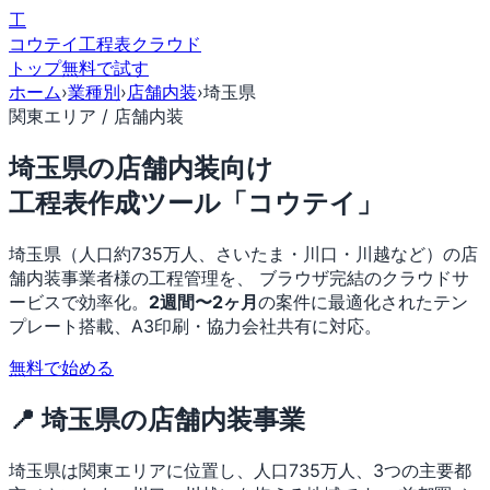
工
コウテイ
工程表クラウド
トップ
無料で試す
ホーム
›
業種別
›
店舗内装
›
埼玉県
関東エリア / 店舗内装
埼玉県の店舗内装向け
工程表作成ツール「コウテイ」
埼玉県（人口約735万人、さいたま・川口・川越など）の店
舗内装事業者様の工程管理を、 ブラウザ完結のクラウドサ
ービスで効率化。
2週間〜2ヶ月
の案件に最適化されたテン
プレート搭載、A3印刷・協力会社共有に対応。
無料で始める
📍 埼玉県の店舗内装事業
埼玉県は関東エリアに位置し、人口735万人、3つの主要都