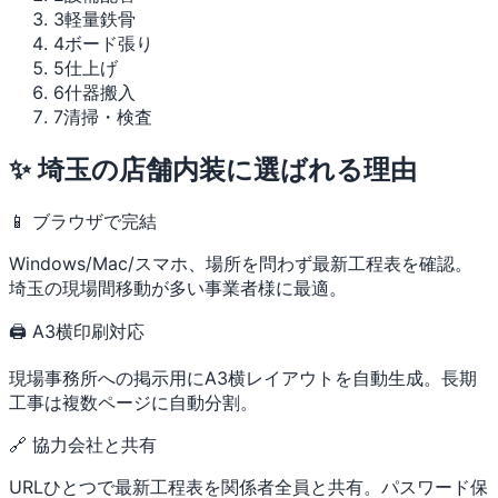
3
軽量鉄骨
4
ボード張り
5
仕上げ
6
什器搬入
7
清掃・検査
✨ 埼玉の店舗内装に選ばれる理由
📱 ブラウザで完結
Windows/Mac/スマホ、場所を問わず最新工程表を確認。
埼玉の現場間移動が多い事業者様に最適。
🖨 A3横印刷対応
現場事務所への掲示用にA3横レイアウトを自動生成。長期
工事は複数ページに自動分割。
🔗 協力会社と共有
URLひとつで最新工程表を関係者全員と共有。パスワード保