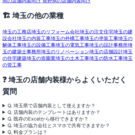
県の店舗内装向け
長野県の店舗内装向け
🏗 埼玉の他の業種
埼玉の工務店
埼玉のリフォーム会社
埼玉の注文住宅
埼玉の建
設会社
埼玉の内装工事
埼玉の外構工事
埼玉の塗装工事
埼玉の
解体工事
埼玉の設備工事
埼玉の電気工事
埼玉の設計事務所
埼
玉の建築士事務所
埼玉のリノベーション
埼玉の店舗設計
埼玉
の住宅建築
埼玉の造園業
埼玉の土木工事
埼玉の防水工事
埼玉
の管工事
❓ 埼玉の店舗内装様からよくいただく
質問
Q. 埼玉県で店舗内装として使えますか？
Q. 店舗内装のテンプレートはありますか？
Q. 既存のExcelから移行できますか？
Q. 埼玉の協力会社とスマホで共有できますか？
Q. 料金プランは？