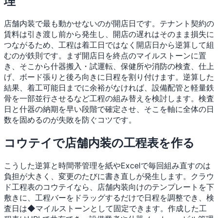
理
店舗内装で最も動かせないのが開店日です。テナント契約の
賃料は引き渡し前から発生し、開店の遅れはそのまま損失に
つながるため、工程は着工日ではなく開店日から逆算して組
むのが鉄則です。まず開店日を終点のマイルストーンに置
き、そこから什器搬入・試運転、保健所や消防の検査、仕上
げ、ボード張りと後ろ向きに日程を割り付けます。逆算した
結果、着工可能日までに余裕がなければ、設備配管と軽量鉄
骨を一部並行させるなど工程の組み替えを検討します。検査
日と什器の納期を早い段階で確定させ、そこを軸に全体の日
数を固めるのが失敗を防ぐコツです。
コウテイで店舗内装の工程表を作る
こうした逆算と時間帯管理を紙やExcelで毎回組み直すのは
負担が大きく、変更のたびに書き直しが発生します。クラウ
ド工程表のコウテイなら、店舗内装向けのテンプレートを下
敷きに、工程バーをドラッグするだけで日程を調整でき、検
査日は◆マイルストーンとして固定できます。作成した工