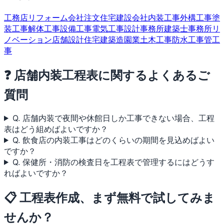
工務店
リフォーム会社
注文住宅
建設会社
内装工事
外構工事
塗
装工事
解体工事
設備工事
電気工事
設計事務所
建築士事務所
リ
ノベーション
店舗設計
住宅建築
造園業
土木工事
防水工事
管工
事
❓ 店舗内装工程表に関するよくあるご
質問
Q. 店舗内装で夜間や休館日しか工事できない場合、工程
表はどう組めばよいですか？
Q. 飲食店の内装工事はどのくらいの期間を見込めばよい
ですか？
Q. 保健所・消防の検査日を工程表で管理するにはどうす
ればよいですか？
📋 工程表作成、まず無料で試してみま
せんか？