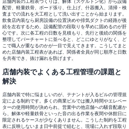
店舗内装の工程表づくりは、解体（スケルトン化）から設備
配管、軽量鉄骨、ボード張り、仕上げ、什器搬入、清掃・検
査までの流れを大工程として洗い出すことから始まります。
飲食店内装なら厨房設備の位置決めや排気ダクトの経路が後
続を左右するため、設備配管の段取りを早めに固めるのが肝
心です。次に各工程の日数を見積もり、先行と後続の関係を
整理してバーチャートに並べると、どこにゆとりがなく、ど
こで職人が重なるのかが一目で見えてきます。こうしてまと
めた店舗内装工程表があれば、関係者全員が同じ順序と日数
を共有でき、抜け漏れを防げます。
店舗内装でよくある工程管理の課題と
解決
店舗内装で特に悩ましいのが、テナントが入るビルの管理規
定による制約です。多くの商業ビルでは搬入時間やエレベー
ターの使用時間が決められ、営業中の他店舗への騒音配慮か
ら、解体や軽量鉄骨といった音の出る作業を夜間や休館日に
限定されるケースが少なくありません。こうした制約を工程
表に反映しないまま日中前提で組むと、現場に入れず段取り