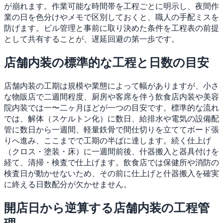
が崩れます。作業可能な時間帯を工程ごとに明示し、夜間作
業の日を色分けやメモで区別しておくと、職人の手配ミスを
防げます。ビル管理と事前に取り決めた条件を工程表の前提
として共有することが、遅延回避の第一歩です。
店舗内装の標準的な工程と日数の目安
店舗内装の工期は規模や業態によって幅がありますが、小さ
な物販店で二週間程度、厨房や客席を伴う飲食店内装や美容
院内装では一〜二ヶ月ほどが一つの目安です。標準的な流れ
では、解体（スケルトン化）に数日、給排水や電気の設備配
管に数日から一週間、軽量鉄骨で間仕切りを立ててボード張
りへ進み、ここまでで工期の半ばに達します。続く仕上げ
（クロス・塗装・床）に一週間前後、什器搬入と器具付けを
経て、清掃・検査で仕上げます。飲食店では保健所や消防の
検査日が動かせないため、その前に仕上げと什器搬入を確実
に終える日数配分が欠かせません。
開店日から逆算する店舗内装の工程管