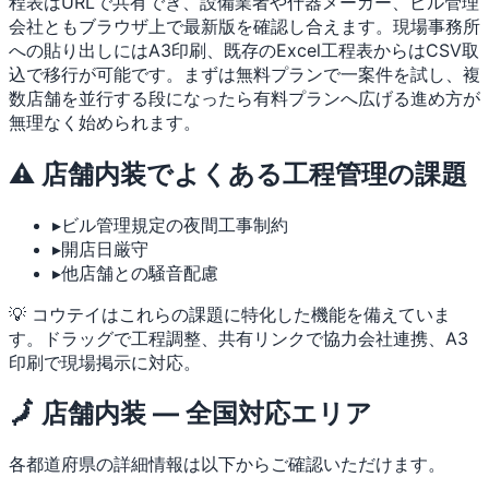
程表はURLで共有でき、設備業者や什器メーカー、ビル管理
会社ともブラウザ上で最新版を確認し合えます。現場事務所
への貼り出しにはA3印刷、既存のExcel工程表からはCSV取
込で移行が可能です。まずは無料プランで一案件を試し、複
数店舗を並行する段になったら有料プランへ広げる進め方が
無理なく始められます。
⚠️ 店舗内装でよくある工程管理の課題
▸
ビル管理規定の夜間工事制約
▸
開店日厳守
▸
他店舗との騒音配慮
💡 コウテイはこれらの課題に特化した機能を備えていま
す。ドラッグで工程調整、共有リンクで協力会社連携、A3
印刷で現場掲示に対応。
🗾 店舗内装 — 全国対応エリア
各都道府県の詳細情報は以下からご確認いただけます。