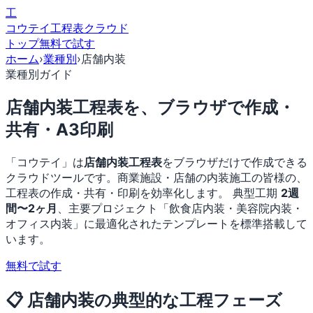
工
コウテイ
工程表クラウド
トップ
無料で試す
ホーム
›
業種別
›
店舗内装
業種別ガイド
店舗内装工程表を、ブラウザで作成・
共有・A3印刷
「コウテイ」は
店舗内装工程表
をブラウザだけで作成できる
クラウドツールです。商業施設・店舗の内装施工の皆様の、
工程表の作成・共有・印刷を効率化します。 典型工期
2週
間〜2ヶ月
、主要プロジェクト「飲食店内装・美容院内装・
オフィス内装」に最適化されたテンプレートを標準搭載して
います。
無料で試す
📋 店舗内装の典型的な工程フェーズ