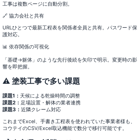
工事は複数ページに自動分割。
🔗 協力会社と共有
URLひとつで最新工程表を関係者全員と共有。パスワード保
護対応。
📊 依存関係の可視化
「基礎→躯体」のような先行後続を矢印で明示。変更時の影
響を即把握。
⚠️ 塗装工事で多い課題
課題1：
天候による乾燥時間の調整
課題2：
足場設置・解体の業者連携
課題3：
近隣クレーム対応
これまでExcel、手書き工程表を使われていた事業者様も、
コウテイのCSV/Excel取込機能で数分で移行可能です。