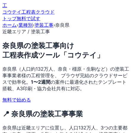
工
コウテイ
工程表クラウド
トップ
無料で試す
ホーム
›
業種別
›
塗装工事
›
奈良県
近畿エリア / 塗装工事
奈良県の塗装工事向け
工程表作成ツール「コウテイ」
奈良県（人口約132万人、奈良・橿原・生駒など）の塗装工
事事業者様の工程管理を、 ブラウザ完結のクラウドサービ
スで効率化。
1〜2週間
の案件に最適化されたテンプレート
搭載、A3印刷・協力会社共有に対応。
無料で始める
📍 奈良県の塗装工事事業
奈良県は近畿エリアに位置し、人口132万人、3つの主要都