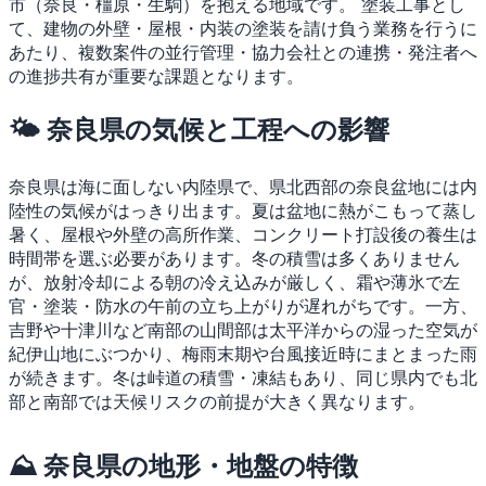
市（奈良・橿原・生駒）を抱える地域です。
塗装工事とし
て、建物の外壁・屋根・内装の塗装を請け負う業務を行うに
あたり、複数案件の並行管理・協力会社との連携・発注者へ
の進捗共有が重要な課題となります。
🌤 奈良県の気候と工程への影響
奈良県は海に面しない内陸県で、県北西部の奈良盆地には内
陸性の気候がはっきり出ます。夏は盆地に熱がこもって蒸し
暑く、屋根や外壁の高所作業、コンクリート打設後の養生は
時間帯を選ぶ必要があります。冬の積雪は多くありません
が、放射冷却による朝の冷え込みが厳しく、霜や薄氷で左
官・塗装・防水の午前の立ち上がりが遅れがちです。一方、
吉野や十津川など南部の山間部は太平洋からの湿った空気が
紀伊山地にぶつかり、梅雨末期や台風接近時にまとまった雨
が続きます。冬は峠道の積雪・凍結もあり、同じ県内でも北
部と南部では天候リスクの前提が大きく異なります。
⛰ 奈良県の地形・地盤の特徴