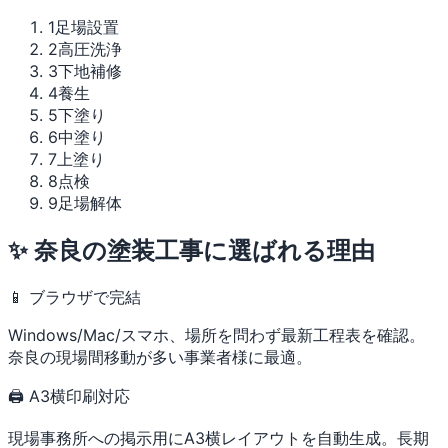
1
足場設置
2
高圧洗浄
3
下地補修
4
養生
5
下塗り
6
中塗り
7
上塗り
8
点検
9
足場解体
✨ 奈良の塗装工事に選ばれる理由
📱 ブラウザで完結
Windows/Mac/スマホ、場所を問わず最新工程表を確認。
奈良の現場間移動が多い事業者様に最適。
🖨 A3横印刷対応
現場事務所への掲示用にA3横レイアウトを自動生成。長期