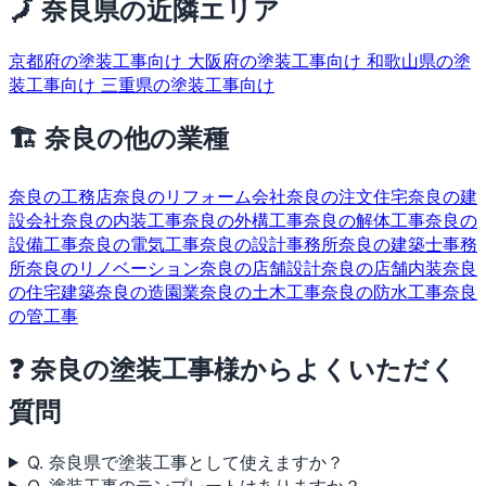
🗾 奈良県の近隣エリア
京都府の塗装工事向け
大阪府の塗装工事向け
和歌山県の塗
装工事向け
三重県の塗装工事向け
🏗 奈良の他の業種
奈良の工務店
奈良のリフォーム会社
奈良の注文住宅
奈良の建
設会社
奈良の内装工事
奈良の外構工事
奈良の解体工事
奈良の
設備工事
奈良の電気工事
奈良の設計事務所
奈良の建築士事務
所
奈良のリノベーション
奈良の店舗設計
奈良の店舗内装
奈良
の住宅建築
奈良の造園業
奈良の土木工事
奈良の防水工事
奈良
の管工事
❓ 奈良の塗装工事様からよくいただく
質問
Q. 奈良県で塗装工事として使えますか？
Q. 塗装工事のテンプレートはありますか？