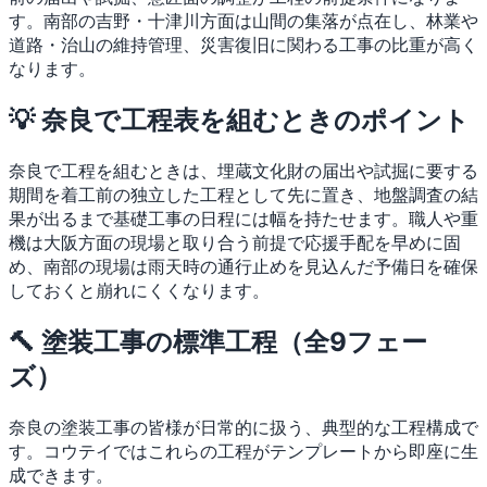
す。南部の吉野・十津川方面は山間の集落が点在し、林業や
道路・治山の維持管理、災害復旧に関わる工事の比重が高く
なります。
💡 奈良で工程表を組むときのポイント
奈良で工程を組むときは、埋蔵文化財の届出や試掘に要する
期間を着工前の独立した工程として先に置き、地盤調査の結
果が出るまで基礎工事の日程には幅を持たせます。職人や重
機は大阪方面の現場と取り合う前提で応援手配を早めに固
め、南部の現場は雨天時の通行止めを見込んだ予備日を確保
しておくと崩れにくくなります。
🔨 塗装工事の標準工程（全9フェー
ズ）
奈良の塗装工事の皆様が日常的に扱う、典型的な工程構成で
す。コウテイではこれらの工程がテンプレートから即座に生
成できます。