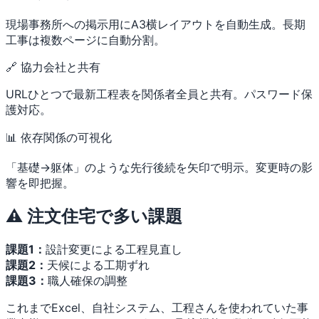
現場事務所への掲示用にA3横レイアウトを自動生成。長期
工事は複数ページに自動分割。
🔗 協力会社と共有
URLひとつで最新工程表を関係者全員と共有。パスワード保
護対応。
📊 依存関係の可視化
「基礎→躯体」のような先行後続を矢印で明示。変更時の影
響を即把握。
⚠️ 注文住宅で多い課題
課題1：
設計変更による工程見直し
課題2：
天候による工期ずれ
課題3：
職人確保の調整
これまでExcel、自社システム、工程さんを使われていた事