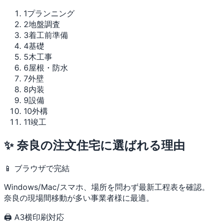
1
プランニング
2
地盤調査
3
着工前準備
4
基礎
5
木工事
6
屋根・防水
7
外壁
8
内装
9
設備
10
外構
11
竣工
✨ 奈良の注文住宅に選ばれる理由
📱 ブラウザで完結
Windows/Mac/スマホ、場所を問わず最新工程表を確認。
奈良の現場間移動が多い事業者様に最適。
🖨 A3横印刷対応