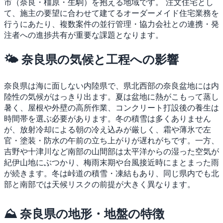
市（奈良・橿原・生駒）を抱える地域です。
注文住宅とし
て、施主の要望に合わせて建てるオーダーメイド住宅業務を
行うにあたり、複数案件の並行管理・協力会社との連携・発
注者への進捗共有が重要な課題となります。
🌤 奈良県の気候と工程への影響
奈良県は海に面しない内陸県で、県北西部の奈良盆地には内
陸性の気候がはっきり出ます。夏は盆地に熱がこもって蒸し
暑く、屋根や外壁の高所作業、コンクリート打設後の養生は
時間帯を選ぶ必要があります。冬の積雪は多くありません
が、放射冷却による朝の冷え込みが厳しく、霜や薄氷で左
官・塗装・防水の午前の立ち上がりが遅れがちです。一方、
吉野や十津川など南部の山間部は太平洋からの湿った空気が
紀伊山地にぶつかり、梅雨末期や台風接近時にまとまった雨
が続きます。冬は峠道の積雪・凍結もあり、同じ県内でも北
部と南部では天候リスクの前提が大きく異なります。
⛰ 奈良県の地形・地盤の特徴