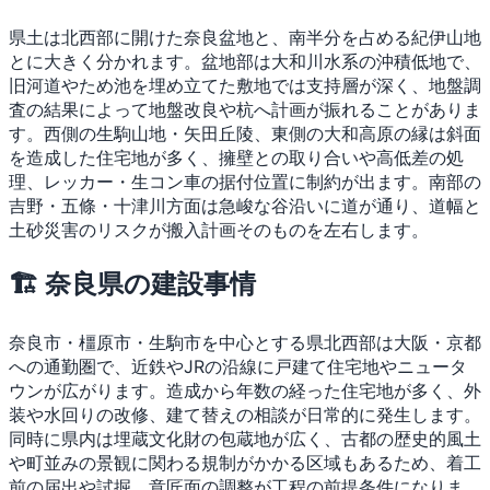
県土は北西部に開けた奈良盆地と、南半分を占める紀伊山地
とに大きく分かれます。盆地部は大和川水系の沖積低地で、
旧河道やため池を埋め立てた敷地では支持層が深く、地盤調
査の結果によって地盤改良や杭へ計画が振れることがありま
す。西側の生駒山地・矢田丘陵、東側の大和高原の縁は斜面
を造成した住宅地が多く、擁壁との取り合いや高低差の処
理、レッカー・生コン車の据付位置に制約が出ます。南部の
吉野・五條・十津川方面は急峻な谷沿いに道が通り、道幅と
土砂災害のリスクが搬入計画そのものを左右します。
🏗 奈良県の建設事情
奈良市・橿原市・生駒市を中心とする県北西部は大阪・京都
への通勤圏で、近鉄やJRの沿線に戸建て住宅地やニュータ
ウンが広がります。造成から年数の経った住宅地が多く、外
装や水回りの改修、建て替えの相談が日常的に発生します。
同時に県内は埋蔵文化財の包蔵地が広く、古都の歴史的風土
や町並みの景観に関わる規制がかかる区域もあるため、着工
前の届出や試掘、意匠面の調整が工程の前提条件になりま