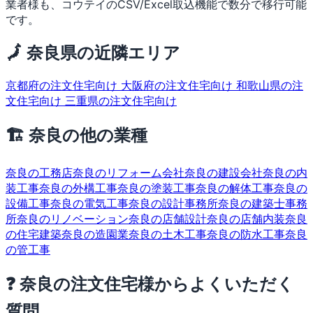
業者様も、コウテイのCSV/Excel取込機能で数分で移行可能
です。
🗾 奈良県の近隣エリア
京都府の注文住宅向け
大阪府の注文住宅向け
和歌山県の注
文住宅向け
三重県の注文住宅向け
🏗 奈良の他の業種
奈良の工務店
奈良のリフォーム会社
奈良の建設会社
奈良の内
装工事
奈良の外構工事
奈良の塗装工事
奈良の解体工事
奈良の
設備工事
奈良の電気工事
奈良の設計事務所
奈良の建築士事務
所
奈良のリノベーション
奈良の店舗設計
奈良の店舗内装
奈良
の住宅建築
奈良の造園業
奈良の土木工事
奈良の防水工事
奈良
の管工事
❓ 奈良の注文住宅様からよくいただく
質問