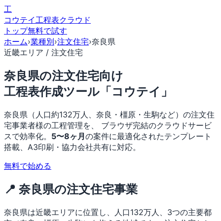
工
コウテイ
工程表クラウド
トップ
無料で試す
ホーム
›
業種別
›
注文住宅
›
奈良県
近畿エリア / 注文住宅
奈良県の注文住宅向け
工程表作成ツール「コウテイ」
奈良県（人口約132万人、奈良・橿原・生駒など）の注文住
宅事業者様の工程管理を、 ブラウザ完結のクラウドサービ
スで効率化。
5〜8ヶ月
の案件に最適化されたテンプレート
搭載、A3印刷・協力会社共有に対応。
無料で始める
📍 奈良県の注文住宅事業
奈良県は近畿エリアに位置し、人口132万人、3つの主要都