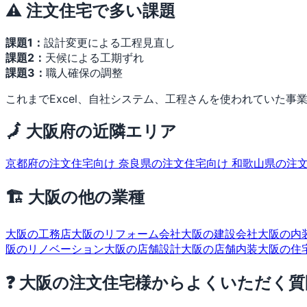
⚠️ 注文住宅で多い課題
課題1：
設計変更による工程見直し
課題2：
天候による工期ずれ
課題3：
職人確保の調整
これまでExcel、自社システム、工程さんを使われていた事業
🗾 大阪府の近隣エリア
京都府の注文住宅向け
奈良県の注文住宅向け
和歌山県の注
🏗 大阪の他の業種
大阪の工務店
大阪のリフォーム会社
大阪の建設会社
大阪の内
阪のリノベーション
大阪の店舗設計
大阪の店舗内装
大阪の住
❓ 大阪の注文住宅様からよくいただく質