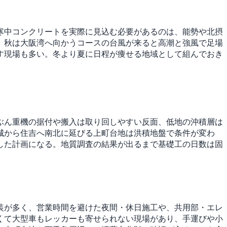
寒中コンクリートを実際に見込む必要があるのは、能勢や北摂
、秋は大阪湾へ向かうコースの台風が来ると高潮と強風で足場
す現場も多い。冬より夏に日程が痩せる地域として組んでおき
ぶん重機の据付や搬入は取り回しやすい反面、低地の沖積層は
城から住吉へ南北に延びる上町台地は洪積地盤で条件が変わ
した計画になる。地質調査の結果が出るまで基礎工の日数は固
装が多く、営業時間を避けた夜間・休日施工や、共用部・エレ
くて大型車もレッカーも寄せられない現場があり、手運びや小