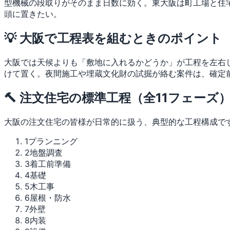
型機械の段取りがそのまま日数に効く。東大阪は町工場と住
頭に置きたい。
💡 大阪で工程表を組むときのポイント
大阪では天候よりも「敷地に入れるかどうか」が工程を左右
けて置く。夜間施工や埋蔵文化財の試掘が絡む案件は、確定
🔨 注文住宅の標準工程（全11フェーズ
大阪の注文住宅の皆様が日常的に扱う、典型的な工程構成で
1
プランニング
2
地盤調査
3
着工前準備
4
基礎
5
木工事
6
屋根・防水
7
外壁
8
内装