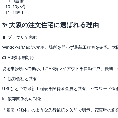
9
設備
10
外構
11
竣工
✨ 大阪の注文住宅に選ばれる理由
📱 ブラウザで完結
Windows/Mac/スマホ、場所を問わず最新工程表を確認
🖨 A3横印刷対応
現場事務所への掲示用にA3横レイアウトを自動生成。長期
🔗 協力会社と共有
URLひとつで最新工程表を関係者全員と共有。パスワード保
📊 依存関係の可視化
「基礎→躯体」のような先行後続を矢印で明示。変更時の影