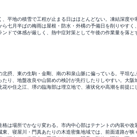
く、平地の積雪で工程が止まる日はほとんどない。凍結深度や
から七月半ばの梅雨は屋根・防水・外構の予備日を削りやすく
ランドで体感が厳しく、熱中症対策として午後の作業量を落と
の北摂、東の生駒・金剛、南の和泉山脈に偏っている。平坦な
ったり、地盤改良や山留めの検討が先行したりしやすい。大阪
此花や住之江、堺の臨海部は埋立地で、液状化や高潮を前提に
性格は場所でかなり変わる。市内中心部はテナントの内装や改
城東、寝屋川・門真あたりの木造密集地域では、前面道路が狭