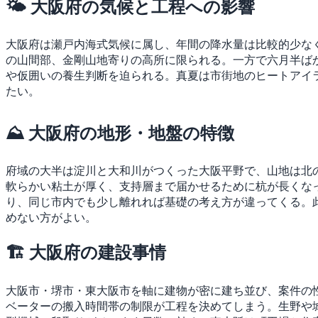
🌤 大阪府の気候と工程への影響
大阪府は瀬戸内海式気候に属し、年間の降水量は比較的少な
の山間部、金剛山地寄りの高所に限られる。一方で六月半ば
や仮囲いの養生判断を迫られる。真夏は市街地のヒートアイ
たい。
⛰ 大阪府の地形・地盤の特徴
府域の大半は淀川と大和川がつくった大阪平野で、山地は北
軟らかい粘土が厚く、支持層まで届かせるために杭が長くな
り、同じ市内でも少し離れれば基礎の考え方が違ってくる。
めない方がよい。
🏗 大阪府の建設事情
大阪市・堺市・東大阪市を軸に建物が密に建ち並び、案件の
ベーターの搬入時間帯の制限が工程を決めてしまう。生野や