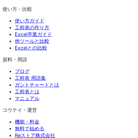
使い方・比較
使い方ガイド
工程表の作り方
Excel卒業ガイド
他ツールと比較
Excelとの比較
資料・用語
ブログ
工程表 用語集
ガントチャートとは
工程表とは
マニュアル
コウテイ・運営
機能・料金
無料で始める
Reストア株式会社