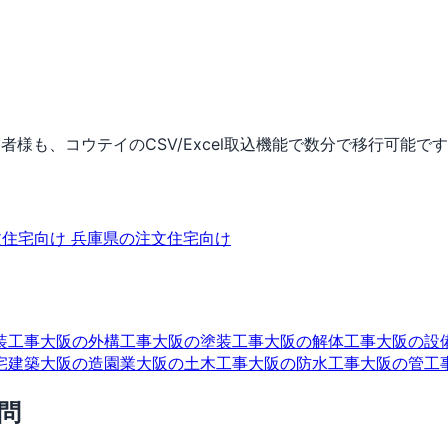
者様も、コウテイのCSV/Excel取込機能で数分で移行可能で
文住宅向け
兵庫県の注文住宅向け
装工事
大阪の外構工事
大阪の塗装工事
大阪の解体工事
大阪の設
宅建築
大阪の造園業
大阪の土木工事
大阪の防水工事
大阪の管工
問