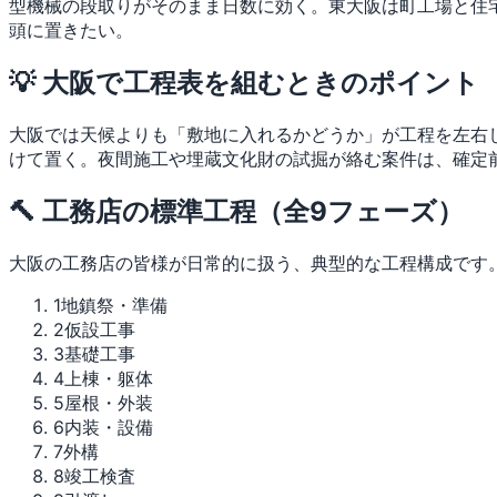
型機械の段取りがそのまま日数に効く。東大阪は町工場と住
頭に置きたい。
💡 大阪で工程表を組むときのポイント
大阪では天候よりも「敷地に入れるかどうか」が工程を左右
けて置く。夜間施工や埋蔵文化財の試掘が絡む案件は、確定
🔨 工務店の標準工程（全9フェーズ）
大阪の工務店の皆様が日常的に扱う、典型的な工程構成です
1
地鎮祭・準備
2
仮設工事
3
基礎工事
4
上棟・躯体
5
屋根・外装
6
内装・設備
7
外構
8
竣工検査