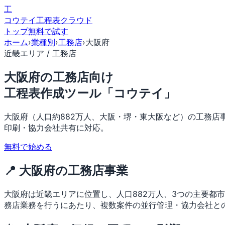
工
コウテイ
工程表クラウド
トップ
無料で試す
ホーム
›
業種別
›
工務店
›
大阪府
近畿エリア / 工務店
大阪府の工務店向け
工程表作成ツール「コウテイ」
大阪府（人口約882万人、大阪・堺・東大阪など）の工務店
印刷・協力会社共有に対応。
無料で始める
📍 大阪府の工務店事業
大阪府は近畿エリアに位置し、人口882万人、3つの主要都
務店業務を行うにあたり、複数案件の並行管理・協力会社と