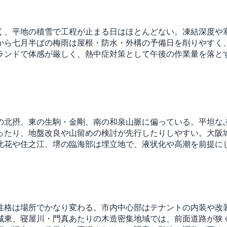
く、平地の積雪で工程が止まる日はほとんどない。凍結深度や
から七月半ばの梅雨は屋根・防水・外構の予備日を削りやすく
ランドで体感が厳しく、熱中症対策として午後の作業量を落と
の北摂、東の生駒・金剛、南の和泉山脈に偏っている。平坦な
ったり、地盤改良や山留めの検討が先行したりしやすい。大阪
此花や住之江、堺の臨海部は埋立地で、液状化や高潮を前提に
性格は場所でかなり変わる。市内中心部はテナントの内装や改
城東、寝屋川・門真あたりの木造密集地域では、前面道路が狭