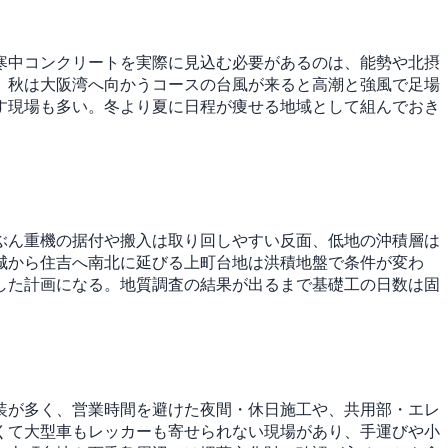
寒中コンクリートを実際に見込む必要があるのは、能勢や北摂
、秋は大阪湾へ向かうコースの台風が来ると高潮と強風で足場
す現場も多い。冬より夏に日程が痩せる地域として組んでおき
ぶん重機の据付や搬入は取り回しやすい反面、低地の沖積層は
城から住吉へ南北に延びる上町台地は洪積地盤で条件が変わ
した計画になる。地質調査の結果が出るまで基礎工の日数は固
装が多く、営業時間を避けた夜間・休日施工や、共用部・エレ
くて大型車もレッカーも寄せられない現場があり、手運びや小