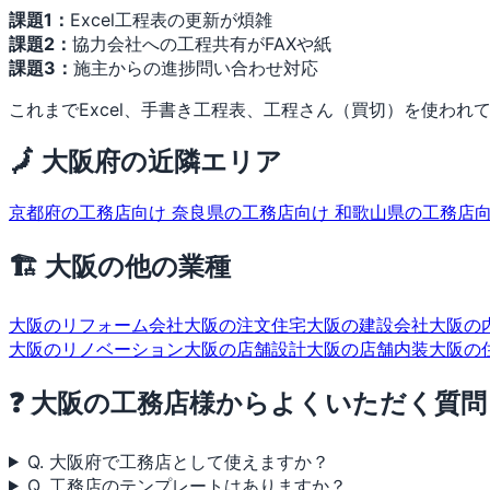
課題1：
Excel工程表の更新が煩雑
課題2：
協力会社への工程共有がFAXや紙
課題3：
施主からの進捗問い合わせ対応
これまでExcel、手書き工程表、工程さん（買切）を使われて
🗾 大阪府の近隣エリア
京都府の工務店向け
奈良県の工務店向け
和歌山県の工務店
🏗 大阪の他の業種
大阪のリフォーム会社
大阪の注文住宅
大阪の建設会社
大阪の
大阪のリノベーション
大阪の店舗設計
大阪の店舗内装
大阪の
❓ 大阪の工務店様からよくいただく質問
Q. 大阪府で工務店として使えますか？
Q. 工務店のテンプレートはありますか？