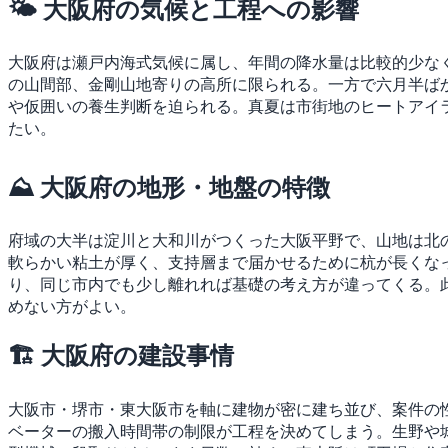
🌤 大阪府の気候と工程への影響
大阪府は瀬戸内海式気候に属し、年間の降水量は比較的少な
の山間部、金剛山地寄りの高所に限られる。一方で六月半ば
や仮囲いの養生判断を迫られる。真夏は市街地のヒートアイ
たい。
⛰ 大阪府の地形・地盤の特徴
府域の大半は淀川と大和川がつくった大阪平野で、山地は北
軟らかい粘土が厚く、支持層まで届かせるために杭が長くな
り、同じ市内でも少し離れれば基礎の考え方が違ってくる。
めない方がよい。
🏗 大阪府の建設事情
大阪市・堺市・東大阪市を軸に建物が密に建ち並び、案件の
ベーターの搬入時間帯の制限が工程を決めてしまう。生野や