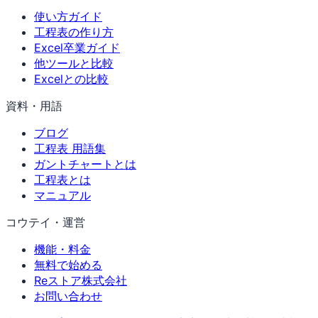
使い方ガイド
工程表の作り方
Excel卒業ガイド
他ツールと比較
Excelとの比較
資料・用語
ブログ
工程表 用語集
ガントチャートとは
工程表とは
マニュアル
コウテイ・運営
機能・料金
無料で始める
Reストア株式会社
お問い合わせ