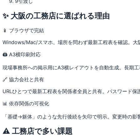
9
引渡し
✨ 大阪の工務店に選ばれる理由
📱 ブラウザで完結
Windows/Mac/スマホ、場所を問わず最新工程表を確認
🖨 A3横印刷対応
現場事務所への掲示用にA3横レイアウトを自動生成。長期
🔗 協力会社と共有
URLひとつで最新工程表を関係者全員と共有。パスワード保
📊 依存関係の可視化
「基礎→躯体」のような先行後続を矢印で明示。変更時の影
⚠️ 工務店で多い課題