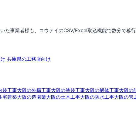
いた事業者様も、コウテイのCSV/Excel取込機能で数分で移
向け
兵庫県の工務店向け
内装工事
大阪の外構工事
大阪の塗装工事
大阪の解体工事
大阪の
住宅建築
大阪の造園業
大阪の土木工事
大阪の防水工事
大阪の管