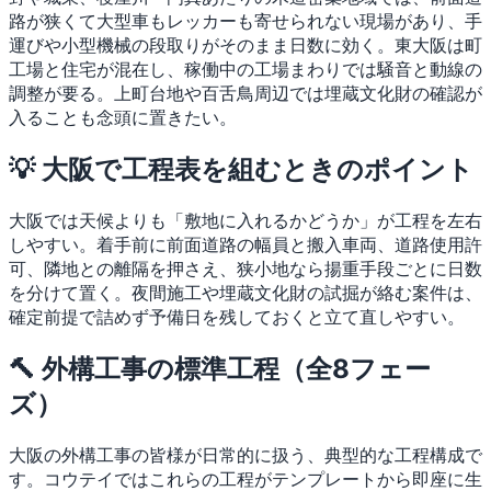
路が狭くて大型車もレッカーも寄せられない現場があり、手
運びや小型機械の段取りがそのまま日数に効く。東大阪は町
工場と住宅が混在し、稼働中の工場まわりでは騒音と動線の
調整が要る。上町台地や百舌鳥周辺では埋蔵文化財の確認が
入ることも念頭に置きたい。
💡 大阪で工程表を組むときのポイント
大阪では天候よりも「敷地に入れるかどうか」が工程を左右
しやすい。着手前に前面道路の幅員と搬入車両、道路使用許
可、隣地との離隔を押さえ、狭小地なら揚重手段ごとに日数
を分けて置く。夜間施工や埋蔵文化財の試掘が絡む案件は、
確定前提で詰めず予備日を残しておくと立て直しやすい。
🔨 外構工事の標準工程（全8フェー
ズ）
大阪の外構工事の皆様が日常的に扱う、典型的な工程構成で
す。コウテイではこれらの工程がテンプレートから即座に生