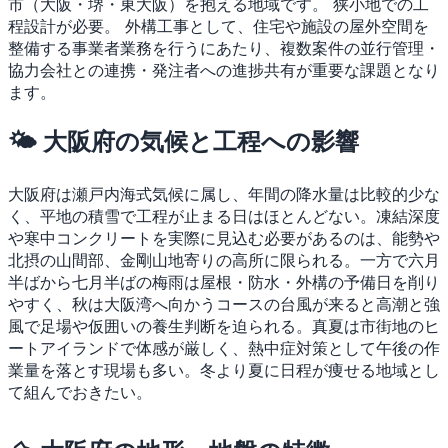
市（大阪・堺・東大阪）を抱える地域です。
狭小地での工
程設計が必要。
外構工事として、住宅や施設の屋外空間を
整備する事業者業務を行うにあたり、複数案件の並行管理・
協力会社との連携・発注者への進捗共有が重要な課題となり
ます。
🌤 大阪府の気候と工程への影響
大阪府は瀬戸内海式気候に属し、年間の降水量は比較的少な
く、平地の積雪で工程が止まる日はほとんどない。凍結深度
や寒中コンクリートを実際に見込む必要があるのは、能勢や
北摂の山間部、金剛山地寄りの高所に限られる。一方で六月
半ばから七月半ばの梅雨は屋根・防水・外構の予備日を削り
やすく、秋は大阪湾へ向かうコースの台風が来ると高潮と強
風で足場や仮囲いの養生判断を迫られる。真夏は市街地のヒ
ートアイランドで体感が厳しく、熱中症対策として午後の作
業量を落とす現場も多い。冬より夏に日程が痩せる地域とし
て組んでおきたい。