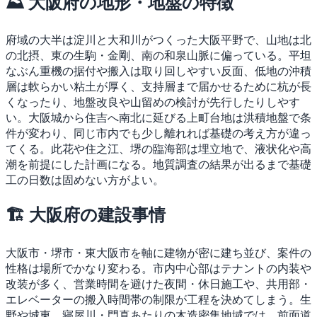
⛰ 大阪府の地形・地盤の特徴
府域の大半は淀川と大和川がつくった大阪平野で、山地は北
の北摂、東の生駒・金剛、南の和泉山脈に偏っている。平坦
なぶん重機の据付や搬入は取り回しやすい反面、低地の沖積
層は軟らかい粘土が厚く、支持層まで届かせるために杭が長
くなったり、地盤改良や山留めの検討が先行したりしやす
い。大阪城から住吉へ南北に延びる上町台地は洪積地盤で条
件が変わり、同じ市内でも少し離れれば基礎の考え方が違っ
てくる。此花や住之江、堺の臨海部は埋立地で、液状化や高
潮を前提にした計画になる。地質調査の結果が出るまで基礎
工の日数は固めない方がよい。
🏗 大阪府の建設事情
大阪市・堺市・東大阪市を軸に建物が密に建ち並び、案件の
性格は場所でかなり変わる。市内中心部はテナントの内装や
改装が多く、営業時間を避けた夜間・休日施工や、共用部・
エレベーターの搬入時間帯の制限が工程を決めてしまう。生
野や城東、寝屋川・門真あたりの木造密集地域では、前面道