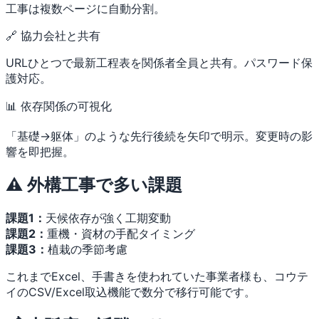
工事は複数ページに自動分割。
🔗 協力会社と共有
URLひとつで最新工程表を関係者全員と共有。パスワード保
護対応。
📊 依存関係の可視化
「基礎→躯体」のような先行後続を矢印で明示。変更時の影
響を即把握。
⚠️ 外構工事で多い課題
課題1：
天候依存が強く工期変動
課題2：
重機・資材の手配タイミング
課題3：
植栽の季節考慮
これまでExcel、手書きを使われていた事業者様も、コウテ
イのCSV/Excel取込機能で数分で移行可能です。