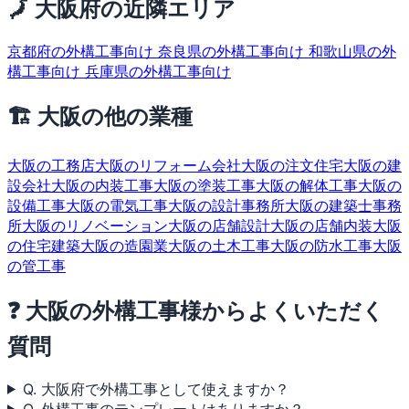
🗾 大阪府の近隣エリア
京都府の外構工事向け
奈良県の外構工事向け
和歌山県の外
構工事向け
兵庫県の外構工事向け
🏗 大阪の他の業種
大阪の工務店
大阪のリフォーム会社
大阪の注文住宅
大阪の建
設会社
大阪の内装工事
大阪の塗装工事
大阪の解体工事
大阪の
設備工事
大阪の電気工事
大阪の設計事務所
大阪の建築士事務
所
大阪のリノベーション
大阪の店舗設計
大阪の店舗内装
大阪
の住宅建築
大阪の造園業
大阪の土木工事
大阪の防水工事
大阪
の管工事
❓ 大阪の外構工事様からよくいただく
質問
Q. 大阪府で外構工事として使えますか？
Q. 外構工事のテンプレートはありますか？