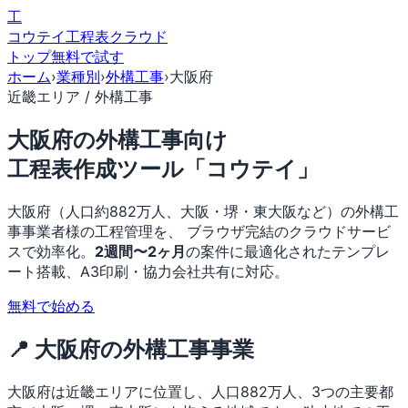
工
コウテイ
工程表クラウド
トップ
無料で試す
ホーム
›
業種別
›
外構工事
›
大阪府
近畿エリア / 外構工事
大阪府の外構工事向け
工程表作成ツール「コウテイ」
大阪府（人口約882万人、大阪・堺・東大阪など）の外構工
事事業者様の工程管理を、 ブラウザ完結のクラウドサービ
スで効率化。
2週間〜2ヶ月
の案件に最適化されたテンプレ
ート搭載、A3印刷・協力会社共有に対応。
無料で始める
📍 大阪府の外構工事事業
大阪府は近畿エリアに位置し、人口882万人、3つの主要都