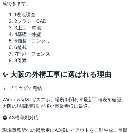
成できます。
1
現地調査
2
プラン・CAD
3
土工・整地
4
基礎・擁壁
5
舗装・コンクリ
6
植栽
7
門扉・フェンス
8
引渡
✨ 大阪の外構工事に選ばれる理由
📱 ブラウザで完結
Windows/Mac/スマホ、場所を問わず最新工程表を確認。
大阪の現場間移動が多い事業者様に最適。
🖨 A3横印刷対応
現場事務所への掲示用にA3横レイアウトを自動生成。長期