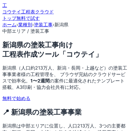
工
コウテイ
工程表クラウド
トップ
無料で試す
ホーム
›
業種別
›
塗装工事
›
新潟県
中部エリア / 塗装工事
新潟県の塗装工事向け
工程表作成ツール「コウテイ」
新潟県（人口約213万人、新潟・長岡・上越など）の塗装工
事事業者様の工程管理を、 ブラウザ完結のクラウドサービ
スで効率化。
1〜2週間
の案件に最適化されたテンプレート
搭載、A3印刷・協力会社共有に対応。
無料で始める
📍 新潟県の塗装工事事業
新潟県は中部エリアに位置し、人口213万人、3つの主要都