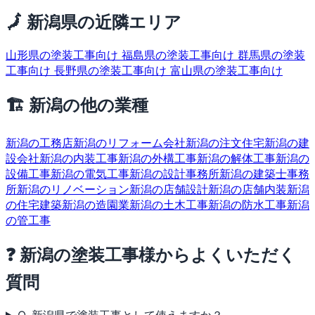
🗾 新潟県の近隣エリア
山形県の塗装工事向け
福島県の塗装工事向け
群馬県の塗装
工事向け
長野県の塗装工事向け
富山県の塗装工事向け
🏗 新潟の他の業種
新潟の工務店
新潟のリフォーム会社
新潟の注文住宅
新潟の建
設会社
新潟の内装工事
新潟の外構工事
新潟の解体工事
新潟の
設備工事
新潟の電気工事
新潟の設計事務所
新潟の建築士事務
所
新潟のリノベーション
新潟の店舗設計
新潟の店舗内装
新潟
の住宅建築
新潟の造園業
新潟の土木工事
新潟の防水工事
新潟
の管工事
❓ 新潟の塗装工事様からよくいただく
質問
Q. 新潟県で塗装工事として使えますか？