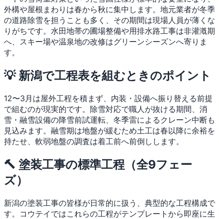
外構や屋根まわりは春から秋に集中します。地元業者が冬季
の道路除雪を担うことも多く、その期間は現場人員が薄くな
りがちです。水田地帯の圃場整備や用排水路工事は非灌漑期
へ、スキー場や温泉地の改修はグリーンシーズンへ寄りま
す。
💡 新潟で工程表を組むときのポイント
12〜3月は屋外工程を積まず、内装・設備へ振り替える前提
で組むのが現実的です。除雪対応で職人が抜ける期間、消
雪・融雪設備の降雪前試運転、冬季雷によるクレーン中断も
見込みます。融雪期は地盤が緩むため土工は春以降に余裕を
持たせ、軟弱地盤の調査は着工前へ前倒しします。
🔨 塗装工事の標準工程（全9フェー
ズ）
新潟の塗装工事の皆様が日常的に扱う、典型的な工程構成で
す。コウテイではこれらの工程がテンプレートから即座に生