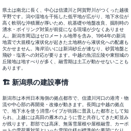
県土は南北に長く、中心は信濃川と阿賀野川がつくった越後
平野です。潟や湿地を干拓した低平地が広がり、地下水位が
高く軟弱な沖積層が厚いため、杭基礎や地盤改良、掘削時の
湧水・ボイリング対策が前提になる現場が少なくありませ
ん。新潟市周辺はゼロメートル地帯を含み、1964年の新潟
地震で大規模な液状化が起きた土地柄から液状化への配慮も
欠かせません。海岸沿いには新潟砂丘が連なり、砂質地盤と
飛砂・塩害への対応が要ります。中越の魚沼丘陵や東頸城の
丘陵地は地すべりが多く、融雪期は土工が動かせないことも
あります。
🏗 新潟県の建設事情
新潟市は本州日本海側の拠点都市で、信濃川河口の港湾・物
流や中心部の再開発・改修が動きます。長岡は中越の拠点
で、地下水を使う消雪パイプが街路に普及した都市として知
られ、上越には高田の雁木のように雪と共存してきた町並み
が残ります。郡部では高床、無落雪屋根や屋根融雪、カーポ
ートの雪荷重対策といった雪国仕様が標準的な要望になり、