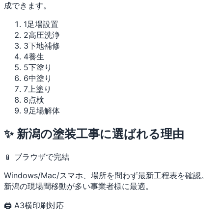
成できます。
1
足場設置
2
高圧洗浄
3
下地補修
4
養生
5
下塗り
6
中塗り
7
上塗り
8
点検
9
足場解体
✨ 新潟の塗装工事に選ばれる理由
📱 ブラウザで完結
Windows/Mac/スマホ、場所を問わず最新工程表を確認。
新潟の現場間移動が多い事業者様に最適。
🖨 A3横印刷対応