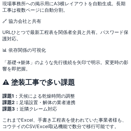
現場事務所への掲示用にA3横レイアウトを自動生成。長期
工事は複数ページに自動分割。
🔗 協力会社と共有
URLひとつで最新工程表を関係者全員と共有。パスワード保
護対応。
📊 依存関係の可視化
「基礎→躯体」のような先行後続を矢印で明示。変更時の影
響を即把握。
⚠️ 塗装工事で多い課題
課題1：
天候による乾燥時間の調整
課題2：
足場設置・解体の業者連携
課題3：
近隣クレーム対応
これまでExcel、手書き工程表を使われていた事業者様も、
コウテイのCSV/Excel取込機能で数分で移行可能です。