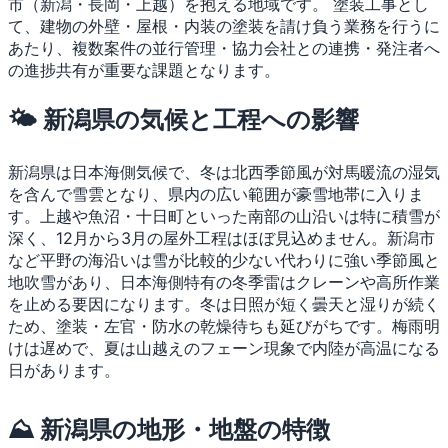
市（新潟・長岡・上越）を抱える地域です。
塗装工事とし
て、建物の外壁・屋根・内装の塗装を請け負う業務を行うに
あたり、複数案件の並行管理・協力会社との連携・発注者へ
の進捗共有が重要な課題となります。
🌤 新潟県の気候と工程への影響
新潟県は日本海側気候で、冬は北西季節風が対馬暖流の湿気
を含んで雪雲となり、県内の広い範囲が豪雪地帯に入りま
す。上越や魚沼・十日町といった南部の山沿いは特に積雪が
深く、12月から3月の屋外工程はほぼ見込めません。新潟市
など平野の海沿いは雪が比較的少ない代わりに強い季節風と
地吹雪があり、日本海側特有の冬季雷はクレーンや高所作業
を止める要因になります。冬は日照が短く曇天と湿りが続く
ため、塗装・左官・防水の乾燥待ちも延びがちです。梅雨明
けは遅めで、夏は山越えのフェーン現象で内陸が高温になる
日があります。
⛰ 新潟県の地形・地盤の特徴