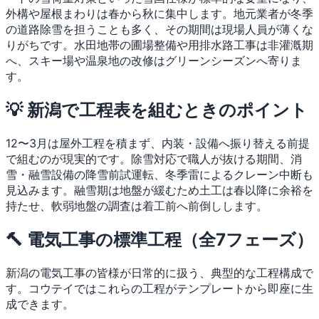
外構や屋根まわりは春から秋に集中します。地元業者が冬季
の道路除雪を担うことも多く、その期間は現場人員が薄くな
りがちです。水田地帯の圃場整備や用排水路工事は非灌漑期
へ、スキー場や温泉地の改修はグリーンシーズンへ寄りま
す。
💡 新潟で工程表を組むときのポイント
12〜3月は屋外工程を積まず、内装・設備へ振り替える前提
で組むのが現実的です。除雪対応で職人が抜ける期間、消
雪・融雪設備の降雪前試運転、冬季雷によるクレーン中断も
見込みます。融雪期は地盤が緩むため土工は春以降に余裕を
持たせ、軟弱地盤の調査は着工前へ前倒しします。
🔨 電気工事の標準工程（全7フェーズ）
新潟の電気工事の皆様が日常的に扱う、典型的な工程構成で
す。コウテイではこれらの工程がテンプレートから即座に生
成できます。