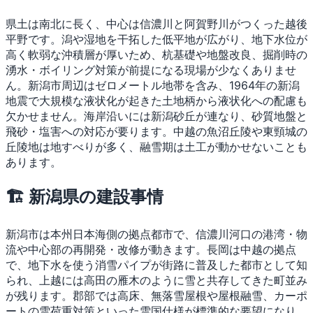
県土は南北に長く、中心は信濃川と阿賀野川がつくった越後
平野です。潟や湿地を干拓した低平地が広がり、地下水位が
高く軟弱な沖積層が厚いため、杭基礎や地盤改良、掘削時の
湧水・ボイリング対策が前提になる現場が少なくありませ
ん。新潟市周辺はゼロメートル地帯を含み、1964年の新潟
地震で大規模な液状化が起きた土地柄から液状化への配慮も
欠かせません。海岸沿いには新潟砂丘が連なり、砂質地盤と
飛砂・塩害への対応が要ります。中越の魚沼丘陵や東頸城の
丘陵地は地すべりが多く、融雪期は土工が動かせないことも
あります。
🏗 新潟県の建設事情
新潟市は本州日本海側の拠点都市で、信濃川河口の港湾・物
流や中心部の再開発・改修が動きます。長岡は中越の拠点
で、地下水を使う消雪パイプが街路に普及した都市として知
られ、上越には高田の雁木のように雪と共存してきた町並み
が残ります。郡部では高床、無落雪屋根や屋根融雪、カーポ
ートの雪荷重対策といった雪国仕様が標準的な要望になり、