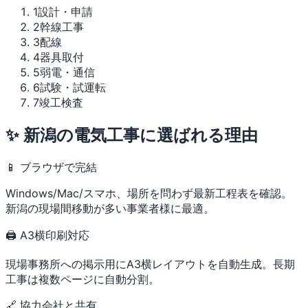
1
設計・申請
2
幹線工事
3
配線
4
器具取付
5
弱電・通信
6
試験・試運転
7
竣工検査
✨ 新潟の電気工事に選ばれる理由
📱 ブラウザで完結
Windows/Mac/スマホ、場所を問わず最新工程表を確認。
新潟の現場間移動が多い事業者様に最適。
🖨 A3横印刷対応
現場事務所への掲示用にA3横レイアウトを自動生成。長期
工事は複数ページに自動分割。
🔗 協力会社と共有