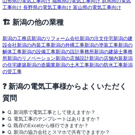
山形県の電気工事向け
福島県の電気工事向け
群馬県の電気
工事向け
長野県の電気工事向け
富山県の電気工事向け
🏗 新潟の他の業種
新潟の工務店
新潟のリフォーム会社
新潟の注文住宅
新潟の建
設会社
新潟の内装工事
新潟の外構工事
新潟の塗装工事
新潟の
解体工事
新潟の設備工事
新潟の設計事務所
新潟の建築士事務
所
新潟のリノベーション
新潟の店舗設計
新潟の店舗内装
新潟
の住宅建築
新潟の造園業
新潟の土木工事
新潟の防水工事
新潟
の管工事
❓ 新潟の電気工事様からよくいただく
質問
Q. 新潟県で電気工事として使えますか？
Q. 電気工事のテンプレートはありますか？
Q. 既存のExcelから移行できますか？
Q. 新潟の協力会社とスマホで共有できますか？