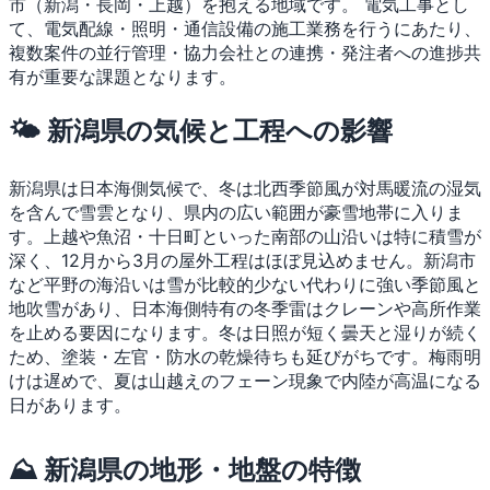
市（新潟・長岡・上越）を抱える地域です。
電気工事とし
て、電気配線・照明・通信設備の施工業務を行うにあたり、
複数案件の並行管理・協力会社との連携・発注者への進捗共
有が重要な課題となります。
🌤 新潟県の気候と工程への影響
新潟県は日本海側気候で、冬は北西季節風が対馬暖流の湿気
を含んで雪雲となり、県内の広い範囲が豪雪地帯に入りま
す。上越や魚沼・十日町といった南部の山沿いは特に積雪が
深く、12月から3月の屋外工程はほぼ見込めません。新潟市
など平野の海沿いは雪が比較的少ない代わりに強い季節風と
地吹雪があり、日本海側特有の冬季雷はクレーンや高所作業
を止める要因になります。冬は日照が短く曇天と湿りが続く
ため、塗装・左官・防水の乾燥待ちも延びがちです。梅雨明
けは遅めで、夏は山越えのフェーン現象で内陸が高温になる
日があります。
⛰ 新潟県の地形・地盤の特徴