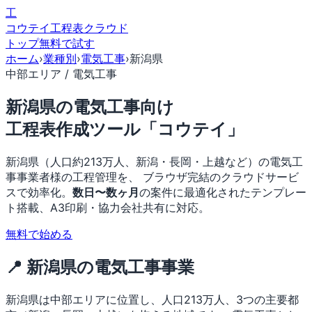
工
コウテイ
工程表クラウド
トップ
無料で試す
ホーム
›
業種別
›
電気工事
›
新潟県
中部エリア / 電気工事
新潟県の電気工事向け
工程表作成ツール「コウテイ」
新潟県（人口約213万人、新潟・長岡・上越など）の電気工
事事業者様の工程管理を、 ブラウザ完結のクラウドサービ
スで効率化。
数日〜数ヶ月
の案件に最適化されたテンプレー
ト搭載、A3印刷・協力会社共有に対応。
無料で始める
📍 新潟県の電気工事事業
新潟県は中部エリアに位置し、人口213万人、3つの主要都