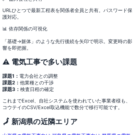
URLひとつで最新工程表を関係者全員と共有。パスワード保
護対応。
📊 依存関係の可視化
「基礎→躯体」のような先行後続を矢印で明示。変更時の影
響を即把握。
⚠️ 電気工事で多い課題
課題1：
電力会社との調整
課題2：
他業種との干渉
課題3：
検査日程の確定
これまでExcel、自社システムを使われていた事業者様も、
コウテイのCSV/Excel取込機能で数分で移行可能です。
🗾 新潟県の近隣エリア