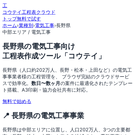
工
コウテイ
工程表クラウド
トップ
無料で試す
ホーム
›
業種別
›
電気工事
›
長野県
中部エリア / 電気工事
長野県の電気工事向け
工程表作成ツール「コウテイ」
長野県（人口約202万人、長野・松本・上田など）の電気工
事事業者様の工程管理を、 ブラウザ完結のクラウドサービ
スで効率化。
数日〜数ヶ月
の案件に最適化されたテンプレー
ト搭載、A3印刷・協力会社共有に対応。
無料で始める
📍 長野県の電気工事事業
長野県は中部エリアに位置し、人口202万人、3つの主要都