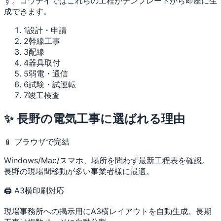
す。コウテイではこれらの工程がテンプレートから即座に生
成できます。
1
設計・申請
2
幹線工事
3
配線
4
器具取付
5
弱電・通信
6
試験・試運転
7
竣工検査
✨ 長野の電気工事に選ばれる理由
📱 ブラウザで完結
Windows/Mac/スマホ、場所を問わず最新工程表を確認。
長野の現場間移動が多い事業者様に最適。
🖨 A3横印刷対応
現場事務所への掲示用にA3横レイアウトを自動生成。長期