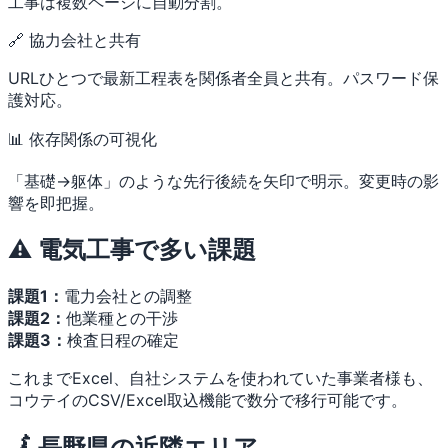
工事は複数ページに自動分割。
🔗 協力会社と共有
URLひとつで最新工程表を関係者全員と共有。パスワード保
護対応。
📊 依存関係の可視化
「基礎→躯体」のような先行後続を矢印で明示。変更時の影
響を即把握。
⚠️ 電気工事で多い課題
課題1：
電力会社との調整
課題2：
他業種との干渉
課題3：
検査日程の確定
これまでExcel、自社システムを使われていた事業者様も、
コウテイのCSV/Excel取込機能で数分で移行可能です。
🗾 長野県の近隣エリア