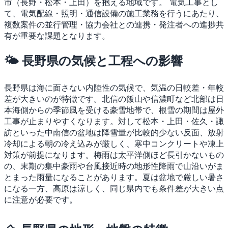
市（長野・松本・上田）を抱える地域です。
電気工事とし
て、電気配線・照明・通信設備の施工業務を行うにあたり、
複数案件の並行管理・協力会社との連携・発注者への進捗共
有が重要な課題となります。
🌤 長野県の気候と工程への影響
長野県は海に面さない内陸性の気候で、気温の日較差・年較
差が大きいのが特徴です。北信の飯山や信濃町など北部は日
本海側からの季節風を受ける豪雪地帯で、根雪の期間は屋外
工事が止まりやすくなります。対して松本・上田・佐久・諏
訪といった中南信の盆地は降雪量が比較的少ない反面、放射
冷却による朝の冷え込みが厳しく、寒中コンクリートや凍上
対策が前提になります。梅雨は太平洋側ほど長引かないもの
の、末期の集中豪雨や台風接近時の地形性降雨で山沿いがま
とまった雨量になることがあります。夏は盆地で厳しい暑さ
になる一方、高原は涼しく、同じ県内でも条件差が大きい点
に注意が必要です。