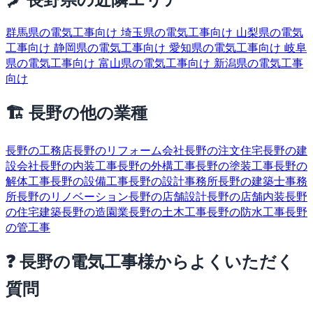
群馬県の電気工事向け
埼玉県の電気工事向け
山梨県の電気
工事向け
静岡県の電気工事向け
愛知県の電気工事向け
岐阜
県の電気工事向け
富山県の電気工事向け
新潟県の電気工事
向け
🏗 長野の他の業種
長野の工務店
長野のリフォーム会社
長野の注文住宅
長野の建
設会社
長野の内装工事
長野の外構工事
長野の塗装工事
長野の
解体工事
長野の設備工事
長野の設計事務所
長野の建築士事務
所
長野のリノベーション
長野の店舗設計
長野の店舗内装
長野
の住宅建築
長野の造園業
長野の土木工事
長野の防水工事
長野
の管工事
❓ 長野の電気工事様からよくいただく
質問