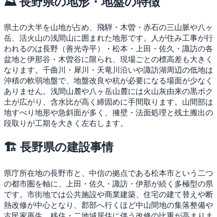
⛰ 長野県の地形・地盤の特徴
県土の大半を山地が占め、飛騨・木曽・赤石の三山脈や八ヶ
岳、活火山の浅間山に囲まれた地形です。人が住み工事が行
われるのは長野（善光寺平）・松本・上田・佐久・諏訪の各
盆地と伊那谷・木曽谷に限られ、現場ごとの標高差も大きく
なります。千曲川・犀川・天竜川沿いや諏訪湖周辺の低地は
沖積の軟弱地盤で、地盤改良や杭が必要になる場面が少なく
ありません。浅間山麓や八ヶ岳山麓には火山灰由来の黒ボク
土が広がり、含水比が高く締固めに手間取ります。山間部は
地すべり地形や急斜面が多く、擁壁・法面処理と残土搬出の
段取りが工期を大きく左右します。
🏗 長野県の建設事情
県庁所在地の長野市と、中信の拠点である松本市という二つ
の都市圏を軸に、上田・佐久・諏訪・伊那が続く多極型の県
です。市街地では公共施設や商業建築、住宅の建て替えや断
熱改修が中心となり、郡部へ行くほど中山間地の集落整備や
古民家再生、移住・二地域居住に伴う改修の比重が高まりま