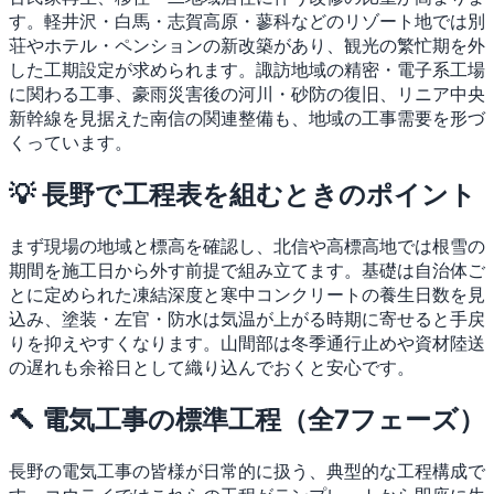
す。軽井沢・白馬・志賀高原・蓼科などのリゾート地では別
荘やホテル・ペンションの新改築があり、観光の繁忙期を外
した工期設定が求められます。諏訪地域の精密・電子系工場
に関わる工事、豪雨災害後の河川・砂防の復旧、リニア中央
新幹線を見据えた南信の関連整備も、地域の工事需要を形づ
くっています。
💡 長野で工程表を組むときのポイント
まず現場の地域と標高を確認し、北信や高標高地では根雪の
期間を施工日から外す前提で組み立てます。基礎は自治体ご
とに定められた凍結深度と寒中コンクリートの養生日数を見
込み、塗装・左官・防水は気温が上がる時期に寄せると手戻
りを抑えやすくなります。山間部は冬季通行止めや資材陸送
の遅れも余裕日として織り込んでおくと安心です。
🔨 電気工事の標準工程（全7フェーズ）
長野の電気工事の皆様が日常的に扱う、典型的な工程構成で