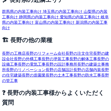
群馬県の内装工事向け
埼玉県の内装工事向け
山梨県の内装
工事向け
静岡県の内装工事向け
愛知県の内装工事向け
岐阜
県の内装工事向け
富山県の内装工事向け
新潟県の内装工事
向け
🏗 長野の他の業種
長野の工務店
長野のリフォーム会社
長野の注文住宅
長野の建
設会社
長野の外構工事
長野の塗装工事
長野の解体工事
長野の
設備工事
長野の電気工事
長野の設計事務所
長野の建築士事務
所
長野のリノベーション
長野の店舗設計
長野の店舗内装
長野
の住宅建築
長野の造園業
長野の土木工事
長野の防水工事
長野
の管工事
❓ 長野の内装工事様からよくいただく
質問