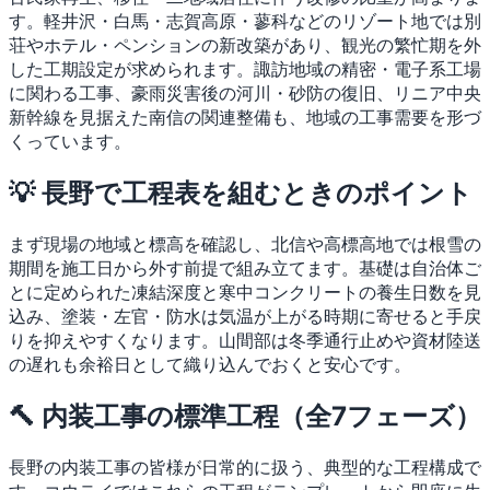
す。軽井沢・白馬・志賀高原・蓼科などのリゾート地では別
荘やホテル・ペンションの新改築があり、観光の繁忙期を外
した工期設定が求められます。諏訪地域の精密・電子系工場
に関わる工事、豪雨災害後の河川・砂防の復旧、リニア中央
新幹線を見据えた南信の関連整備も、地域の工事需要を形づ
くっています。
💡 長野で工程表を組むときのポイント
まず現場の地域と標高を確認し、北信や高標高地では根雪の
期間を施工日から外す前提で組み立てます。基礎は自治体ご
とに定められた凍結深度と寒中コンクリートの養生日数を見
込み、塗装・左官・防水は気温が上がる時期に寄せると手戻
りを抑えやすくなります。山間部は冬季通行止めや資材陸送
の遅れも余裕日として織り込んでおくと安心です。
🔨 内装工事の標準工程（全7フェーズ）
長野の内装工事の皆様が日常的に扱う、典型的な工程構成で