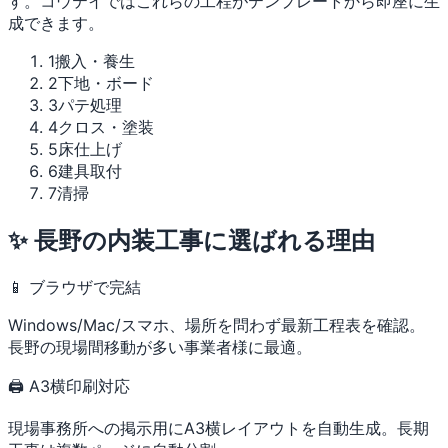
す。コウテイではこれらの工程がテンプレートから即座に生
成できます。
1
搬入・養生
2
下地・ボード
3
パテ処理
4
クロス・塗装
5
床仕上げ
6
建具取付
7
清掃
✨ 長野の内装工事に選ばれる理由
📱 ブラウザで完結
Windows/Mac/スマホ、場所を問わず最新工程表を確認。
長野の現場間移動が多い事業者様に最適。
🖨 A3横印刷対応
現場事務所への掲示用にA3横レイアウトを自動生成。長期