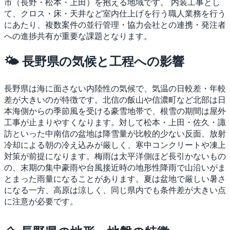
市（長野・松本・上田）を抱える地域です。
内装工事とし
て、クロス・床・天井など室内仕上げを行う職人業務を行う
にあたり、複数案件の並行管理・協力会社との連携・発注者
への進捗共有が重要な課題となります。
🌤 長野県の気候と工程への影響
長野県は海に面さない内陸性の気候で、気温の日較差・年較
差が大きいのが特徴です。北信の飯山や信濃町など北部は日
本海側からの季節風を受ける豪雪地帯で、根雪の期間は屋外
工事が止まりやすくなります。対して松本・上田・佐久・諏
訪といった中南信の盆地は降雪量が比較的少ない反面、放射
冷却による朝の冷え込みが厳しく、寒中コンクリートや凍上
対策が前提になります。梅雨は太平洋側ほど長引かないもの
の、末期の集中豪雨や台風接近時の地形性降雨で山沿いがま
とまった雨量になることがあります。夏は盆地で厳しい暑さ
になる一方、高原は涼しく、同じ県内でも条件差が大きい点
に注意が必要です。