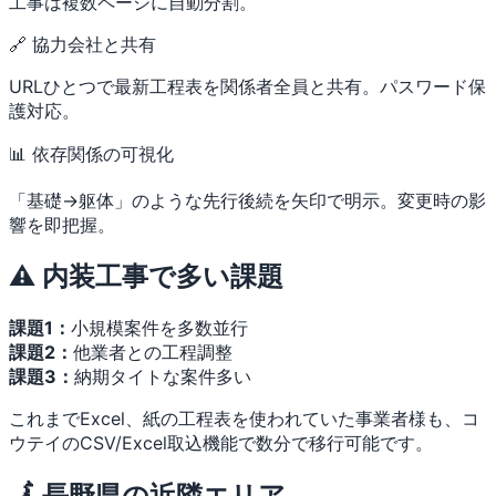
工事は複数ページに自動分割。
🔗 協力会社と共有
URLひとつで最新工程表を関係者全員と共有。パスワード保
護対応。
📊 依存関係の可視化
「基礎→躯体」のような先行後続を矢印で明示。変更時の影
響を即把握。
⚠️ 内装工事で多い課題
課題1：
小規模案件を多数並行
課題2：
他業者との工程調整
課題3：
納期タイトな案件多い
これまでExcel、紙の工程表を使われていた事業者様も、コ
ウテイのCSV/Excel取込機能で数分で移行可能です。
🗾 長野県の近隣エリア