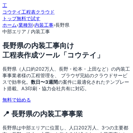
工
コウテイ
工程表クラウド
トップ
無料で試す
ホーム
›
業種別
›
内装工事
›
長野県
中部エリア / 内装工事
長野県の内装工事向け
工程表作成ツール「コウテイ」
長野県（人口約202万人、長野・松本・上田など）の内装工
事事業者様の工程管理を、 ブラウザ完結のクラウドサービ
スで効率化。
数日〜3週間
の案件に最適化されたテンプレー
ト搭載、A3印刷・協力会社共有に対応。
無料で始める
📍 長野県の内装工事事業
長野県は中部エリアに位置し、人口202万人、3つの主要都