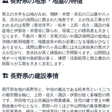
⛰ 長野県の地形・地盤の特徴
県土の大半を山地が占め、飛騨・木曽・赤石の三山脈や八ヶ
岳、活火山の浅間山に囲まれた地形です。人が住み工事が行
われるのは長野（善光寺平）・松本・上田・佐久・諏訪の各
盆地と伊那谷・木曽谷に限られ、現場ごとの標高差も大きく
なります。千曲川・犀川・天竜川沿いや諏訪湖周辺の低地は
沖積の軟弱地盤で、地盤改良や杭が必要になる場面が少なく
ありません。浅間山麓や八ヶ岳山麓には火山灰由来の黒ボク
土が広がり、含水比が高く締固めに手間取ります。山間部は
地すべり地形や急斜面が多く、擁壁・法面処理と残土搬出の
段取りが工期を大きく左右します。
🏗 長野県の建設事情
県庁所在地の長野市と、中信の拠点である松本市という二つ
の都市圏を軸に、上田・佐久・諏訪・伊那が続く多極型の県
です。市街地では公共施設や商業建築、住宅の建て替えや断
熱改修が中心となり、郡部へ行くほど中山間地の集落整備や
古民家再生、移住・二地域居住に伴う改修の比重が高まりま