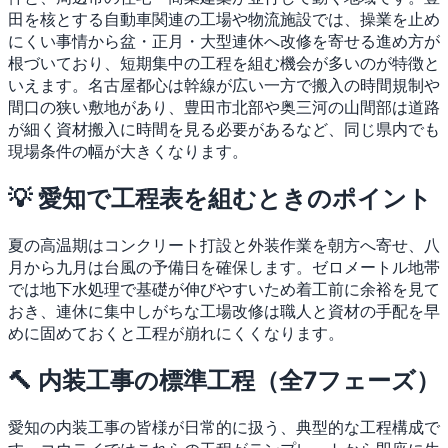
田を核とする自動車関連の工場や物流施設では、操業を止め
にくい事情から盆・正月・大型連休へ改修を寄せる進め方が
根づいており、短期集中の工程を組む機会が多いのが特徴と
いえます。名古屋都心は幹線が広い一方で搬入の時間規制や
間口の狭い敷地があり、豊田市北部や奥三河の山間部は道路
が細く資材搬入に時間を見る必要があるなど、同じ県内でも
現場条件の幅が大きくなります。
💡 愛知で工程表を組むときのポイント
夏の高温期はコンクリート打設と外装作業を朝方へ寄せ、八
月から九月は台風の予備日を確保します。ゼロメートル地帯
では地下水処理で基礎が伸びやすいため着工前に余裕を見て
おき、連休に集中しがちな工場改修は職人と資材の手配を早
めに固めておくと工程が崩れにくくなります。
🔨 内装工事の標準工程（全7フェーズ）
愛知の内装工事の皆様が日常的に扱う、典型的な工程構成で