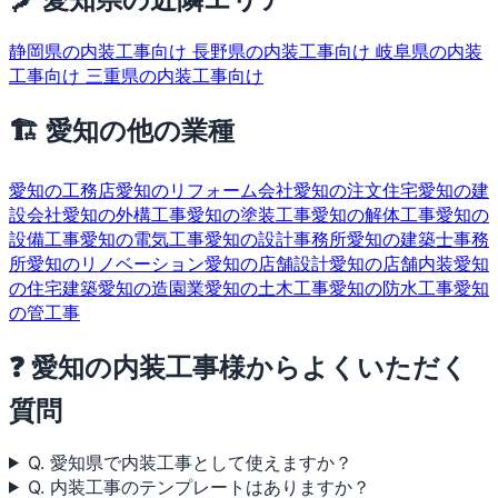
静岡県の内装工事向け
長野県の内装工事向け
岐阜県の内装
工事向け
三重県の内装工事向け
🏗 愛知の他の業種
愛知の工務店
愛知のリフォーム会社
愛知の注文住宅
愛知の建
設会社
愛知の外構工事
愛知の塗装工事
愛知の解体工事
愛知の
設備工事
愛知の電気工事
愛知の設計事務所
愛知の建築士事務
所
愛知のリノベーション
愛知の店舗設計
愛知の店舗内装
愛知
の住宅建築
愛知の造園業
愛知の土木工事
愛知の防水工事
愛知
の管工事
❓ 愛知の内装工事様からよくいただく
質問
Q. 愛知県で内装工事として使えますか？
Q. 内装工事のテンプレートはありますか？