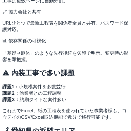
工事は複数ページに自動分割。
🔗 協力会社と共有
URLひとつで最新工程表を関係者全員と共有。パスワード保
護対応。
📊 依存関係の可視化
「基礎→躯体」のような先行後続を矢印で明示。変更時の影
響を即把握。
⚠️ 内装工事で多い課題
課題1：
小規模案件を多数並行
課題2：
他業者との工程調整
課題3：
納期タイトな案件多い
これまでExcel、紙の工程表を使われていた事業者様も、コ
ウテイのCSV/Excel取込機能で数分で移行可能です。
🗾 愛知県の近隣エリア