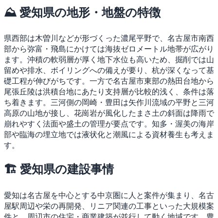
⛰ 愛知県の地形・地盤の特徴
県西部は木曽川などが形づくった濃尾平野で、名古屋市南西
部から弥富・飛島にかけては海抜ゼロメートル地帯が広がり
ます。沖積の軟弱層が厚く地下水位も高いため、掘削では山
留めや排水、ボイリングへの備えが要り、杭が深くなって基
礎工程が伸びがちです。一方で名古屋市東部の熱田台地から
尾張丘陵は洪積台地にあたり支持層が比較的浅く、条件は落
ち着きます。三河側の岡崎・豊田は矢作川流域の平野と三河
高原の山地が接し、花崗岩が風化したまさ土の斜面は降雨で
崩れやすく法面や盛土の管理が要点です。知多・渥美の海岸
部や臨海の埋立地では液状化と潮風による資材養生も考えま
す。
🏗 愛知県の建設事情
愛知は名古屋を中心とする中京圏に人と案件が集まり、名古
屋駅周辺や栄の再開発、リニア関連の工事といった大規模案
件と、周辺市の住宅・商業建築が並行して動く地域です。豊