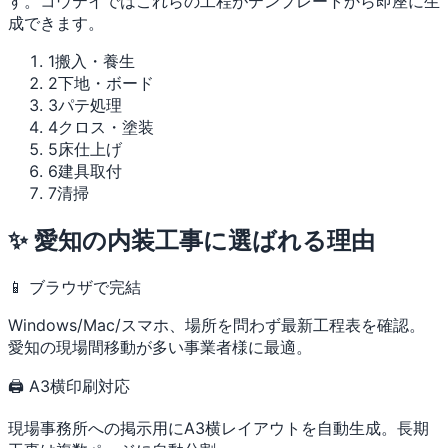
す。コウテイではこれらの工程がテンプレートから即座に生
成できます。
1
搬入・養生
2
下地・ボード
3
パテ処理
4
クロス・塗装
5
床仕上げ
6
建具取付
7
清掃
✨ 愛知の内装工事に選ばれる理由
📱 ブラウザで完結
Windows/Mac/スマホ、場所を問わず最新工程表を確認。
愛知の現場間移動が多い事業者様に最適。
🖨 A3横印刷対応
現場事務所への掲示用にA3横レイアウトを自動生成。長期