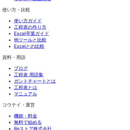
使い方・比較
使い方ガイド
工程表の作り方
Excel卒業ガイド
他ツールと比較
Excelとの比較
資料・用語
ブログ
工程表 用語集
ガントチャートとは
工程表とは
マニュアル
コウテイ・運営
機能・料金
無料で始める
Reストア株式会社