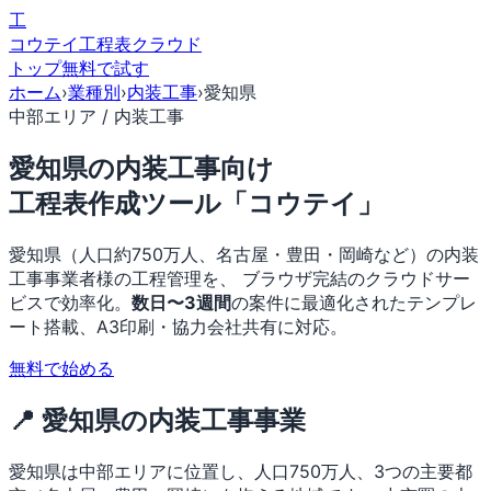
工
コウテイ
工程表クラウド
トップ
無料で試す
ホーム
›
業種別
›
内装工事
›
愛知県
中部エリア / 内装工事
愛知県の内装工事向け
工程表作成ツール「コウテイ」
愛知県（人口約750万人、名古屋・豊田・岡崎など）の内装
工事事業者様の工程管理を、 ブラウザ完結のクラウドサー
ビスで効率化。
数日〜3週間
の案件に最適化されたテンプレ
ート搭載、A3印刷・協力会社共有に対応。
無料で始める
📍 愛知県の内装工事事業
愛知県は中部エリアに位置し、人口750万人、3つの主要都