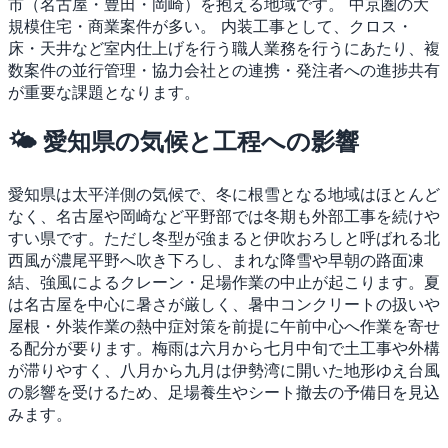
市（名古屋・豊田・岡崎）を抱える地域です。
中京圏の大
規模住宅・商業案件が多い。
内装工事として、クロス・
床・天井など室内仕上げを行う職人業務を行うにあたり、複
数案件の並行管理・協力会社との連携・発注者への進捗共有
が重要な課題となります。
🌤 愛知県の気候と工程への影響
愛知県は太平洋側の気候で、冬に根雪となる地域はほとんど
なく、名古屋や岡崎など平野部では冬期も外部工事を続けや
すい県です。ただし冬型が強まると伊吹おろしと呼ばれる北
西風が濃尾平野へ吹き下ろし、まれな降雪や早朝の路面凍
結、強風によるクレーン・足場作業の中止が起こります。夏
は名古屋を中心に暑さが厳しく、暑中コンクリートの扱いや
屋根・外装作業の熱中症対策を前提に午前中心へ作業を寄せ
る配分が要ります。梅雨は六月から七月中旬で土工事や外構
が滞りやすく、八月から九月は伊勢湾に開いた地形ゆえ台風
の影響を受けるため、足場養生やシート撤去の予備日を見込
みます。