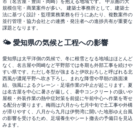
市（名古屋・豊田・岡崎）を抱える地域です。
中京圏の大
規模住宅・商業案件が多い。
建築士事務所として、建築士
法に基づく設計・監理業務業務を行うにあたり、複数案件の
並行管理・協力会社との連携・発注者への進捗共有が重要な
課題となります。
🌤 愛知県の気候と工程への影響
愛知県は太平洋側の気候で、冬に根雪となる地域はほとんど
なく、名古屋や岡崎など平野部では冬期も外部工事を続けや
すい県です。ただし冬型が強まると伊吹おろしと呼ばれる北
西風が濃尾平野へ吹き下ろし、まれな降雪や早朝の路面凍
結、強風によるクレーン・足場作業の中止が起こります。夏
は名古屋を中心に暑さが厳しく、暑中コンクリートの扱いや
屋根・外装作業の熱中症対策を前提に午前中心へ作業を寄せ
る配分が要ります。梅雨は六月から七月中旬で土工事や外構
が滞りやすく、八月から九月は伊勢湾に開いた地形ゆえ台風
の影響を受けるため、足場養生やシート撤去の予備日を見込
みます。