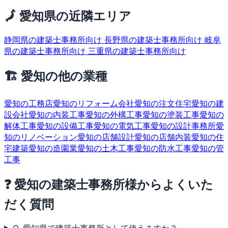
🗾 愛知県の近隣エリア
静岡県の建築士事務所向け
長野県の建築士事務所向け
岐阜
県の建築士事務所向け
三重県の建築士事務所向け
🏗 愛知の他の業種
愛知の工務店
愛知のリフォーム会社
愛知の注文住宅
愛知の建
設会社
愛知の内装工事
愛知の外構工事
愛知の塗装工事
愛知の
解体工事
愛知の設備工事
愛知の電気工事
愛知の設計事務所
愛
知のリノベーション
愛知の店舗設計
愛知の店舗内装
愛知の住
宅建築
愛知の造園業
愛知の土木工事
愛知の防水工事
愛知の管
工事
❓ 愛知の建築士事務所様からよくいた
だく質問
Q. 愛知県で建築士事務所として使えますか？