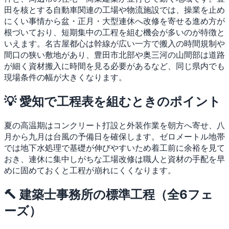
田を核とする自動車関連の工場や物流施設では、操業を止め
にくい事情から盆・正月・大型連休へ改修を寄せる進め方が
根づいており、短期集中の工程を組む機会が多いのが特徴と
いえます。名古屋都心は幹線が広い一方で搬入の時間規制や
間口の狭い敷地があり、豊田市北部や奥三河の山間部は道路
が細く資材搬入に時間を見る必要があるなど、同じ県内でも
現場条件の幅が大きくなります。
💡 愛知で工程表を組むときのポイント
夏の高温期はコンクリート打設と外装作業を朝方へ寄せ、八
月から九月は台風の予備日を確保します。ゼロメートル地帯
では地下水処理で基礎が伸びやすいため着工前に余裕を見て
おき、連休に集中しがちな工場改修は職人と資材の手配を早
めに固めておくと工程が崩れにくくなります。
🔨 建築士事務所の標準工程（全6フェ
ーズ）