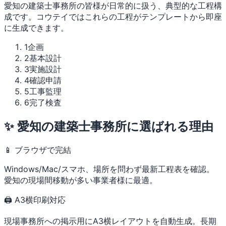
愛知の建築士事務所の皆様が日常的に扱う、典型的な工程構
成です。コウテイではこれらの工程がテンプレートから即座
に生成できます。
1
企画
2
基本設計
3
実施設計
4
確認申請
5
工事監理
6
完了検査
✨ 愛知の建築士事務所に選ばれる理由
📱 ブラウザで完結
Windows/Mac/スマホ、場所を問わず最新工程表を確認。
愛知の現場間移動が多い事業者様に最適。
🖨 A3横印刷対応
現場事務所への掲示用にA3横レイアウトを自動生成。長期