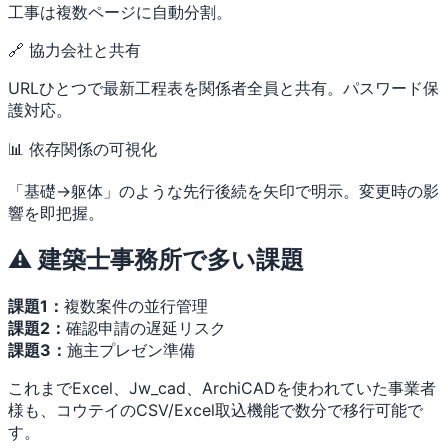
工事は複数ページに自動分割。
🔗 協力会社と共有
URLひとつで最新工程表を関係者全員と共有。パスワード保
護対応。
📊 依存関係の可視化
「基礎→躯体」のような先行後続を矢印で明示。変更時の影
響を即把握。
⚠️ 建築士事務所で多い課題
課題1：
複数案件の並行管理
課題2：
確認申請の遅延リスク
課題3：
施主プレゼン準備
これまでExcel、Jw_cad、ArchiCADを使われていた事業者
様も、コウテイのCSV/Excel取込機能で数分で移行可能で
す。