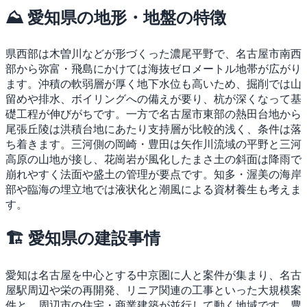
⛰ 愛知県の地形・地盤の特徴
県西部は木曽川などが形づくった濃尾平野で、名古屋市南西
部から弥富・飛島にかけては海抜ゼロメートル地帯が広がり
ます。沖積の軟弱層が厚く地下水位も高いため、掘削では山
留めや排水、ボイリングへの備えが要り、杭が深くなって基
礎工程が伸びがちです。一方で名古屋市東部の熱田台地から
尾張丘陵は洪積台地にあたり支持層が比較的浅く、条件は落
ち着きます。三河側の岡崎・豊田は矢作川流域の平野と三河
高原の山地が接し、花崗岩が風化したまさ土の斜面は降雨で
崩れやすく法面や盛土の管理が要点です。知多・渥美の海岸
部や臨海の埋立地では液状化と潮風による資材養生も考えま
す。
🏗 愛知県の建設事情
愛知は名古屋を中心とする中京圏に人と案件が集まり、名古
屋駅周辺や栄の再開発、リニア関連の工事といった大規模案
件と、周辺市の住宅・商業建築が並行して動く地域です。豊