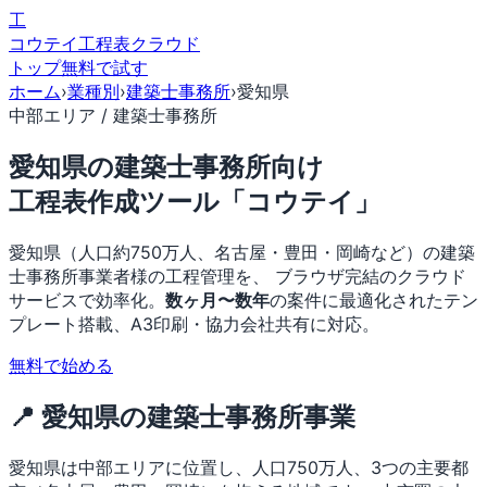
工
コウテイ
工程表クラウド
トップ
無料で試す
ホーム
›
業種別
›
建築士事務所
›
愛知県
中部エリア / 建築士事務所
愛知県の建築士事務所向け
工程表作成ツール「コウテイ」
愛知県（人口約750万人、名古屋・豊田・岡崎など）の建築
士事務所事業者様の工程管理を、 ブラウザ完結のクラウド
サービスで効率化。
数ヶ月〜数年
の案件に最適化されたテン
プレート搭載、A3印刷・協力会社共有に対応。
無料で始める
📍 愛知県の建築士事務所事業
愛知県は中部エリアに位置し、人口750万人、3つの主要都