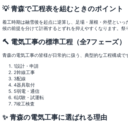
💡 青森で工程表を組むときのポイント
着工時期は融雪後を起点に逆算し、足場・屋根・外壁といっ
候の前提を分けて計画するとずれを抑えやすくなります。祭
🔨 電気工事の標準工程（全7フェーズ）
青森の電気工事の皆様が日常的に扱う、典型的な工程構成で
1
設計・申請
2
幹線工事
3
配線
4
器具取付
5
弱電・通信
6
試験・試運転
7
竣工検査
✨ 青森の電気工事に選ばれる理由