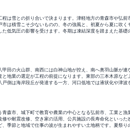
工程は雪との折り合いで決まります。津軽地方の青森市や弘前
戸市は積雪こそ少ないものの、冬の強風と、初夏から夏に吹く
した低気圧の影響を受けます。冬期は凍結深度を踏まえた基礎
八甲田の火山群、南西には白神山地が控え、南へ奥羽山脈が連
査と地業の選定が工程の前提になります。東部の三本木原など
八戸側は海岸段丘が発達する一方、河口低地では液状化や津波
う青森市、城下町で教育や農業の中心となる弘前市、工業と漁
改修や耐震改修、空き家の活用、公共施設の長寿命化といった
ど、季節と地域で仕事の波が生まれやすい土地柄です。夏祭り