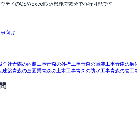
ウテイのCSV/Excel取込機能で数分で移行可能です。
工事向け
設会社
青森の内装工事
青森の外構工事
青森の塗装工事
青森の解
宅建築
青森の造園業
青森の土木工事
青森の防水工事
青森の管工
問