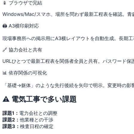
📱 ブラウザで完結
Windows/Mac/スマホ、場所を問わず最新工程表を確認
🖨 A3横印刷対応
現場事務所への掲示用にA3横レイアウトを自動生成。長期
🔗 協力会社と共有
URLひとつで最新工程表を関係者全員と共有。パスワード保
📊 依存関係の可視化
「基礎→躯体」のような先行後続を矢印で明示。変更時の影
⚠️ 電気工事で多い課題
課題1：
電力会社との調整
課題2：
他業種との干渉
課題3：
検査日程の確定