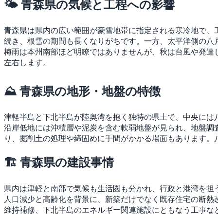
🌤 青森県の気候と工程への影響
青森県は県内の広い範囲が豪雪地帯に指定される寒冷地で、
続き、根雪の期間も長くなりがちです。一方、太平洋側の八
梅雨は本州南部ほど明瞭ではありませんが、秋は台風や発達
左右します。
⛰ 青森県の地形・地盤の特徴
津軽半島と下北半島が陸奥湾を抱く独特の県土で、中央には
沿岸低地には沖積層や泥炭を含む軟弱地盤が見られ、地盤調
り、掘削土の処理や締固めに手間がかかる場面もあります。
🏗 青森県の建設事情
県内は津軽と南部で気候も生活圏も分かれ、行政と港湾を担
人口減少と高齢化を背景に、新築だけでなく既存住宅の断熱
維持補修、下北半島のエネルギー関連施設にともなう工事な