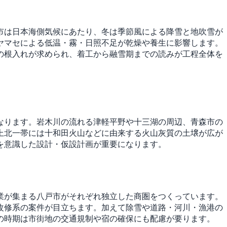
市は日本海側気候にあたり、冬は季節風による降雪と地吹雪が
ヤマセによる低温・霧・日照不足が乾燥や養生に影響します。
の根入れが求められ、着工から融雪期までの読みが工程全体を
なります。岩木川の流れる津軽平野や十三湖の周辺、青森市の
上北一帯には十和田火山などに由来する火山灰質の土壌が広が
を意識した設計・仮設計画が重要になります。
業が集まる八戸市がそれぞれ独立した商圏をつくっています。
改修系の案件が目立ちます。加えて除雪や道路・河川・漁港の
の時期は市街地の交通規制や宿の確保にも配慮が要ります。