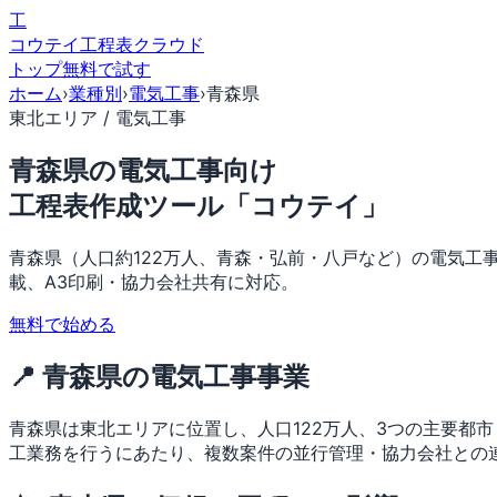
工
コウテイ
工程表クラウド
トップ
無料で試す
ホーム
›
業種別
›
電気工事
›
青森県
東北エリア / 電気工事
青森県の電気工事向け
工程表作成ツール「コウテイ」
青森県（人口約122万人、青森・弘前・八戸など）の電気工
載、A3印刷・協力会社共有に対応。
無料で始める
📍 青森県の電気工事事業
青森県は東北エリアに位置し、人口122万人、3つの主要都
工業務を行うにあたり、複数案件の並行管理・協力会社との