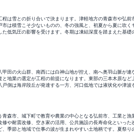
工程は雪との折り合いで決まります。津軽地方の青森市や弘前
戸市は積雪こそ少ないものの、冬の強風と、初夏から夏に吹く
した低気圧の影響を受けます。冬期は凍結深度を踏まえた基礎
八甲田の火山群、南西には白神山地が控え、南へ奥羽山脈が連
査と地業の選定が工程の前提になります。東部の三本木原など
八戸側は海岸段丘が発達する一方、河口低地では液状化や津波
う青森市、城下町で教育や農業の中心となる弘前市、工業と漁
改修や耐震改修、空き家の活用、公共施設の長寿命化といった
ど、季節と地域で仕事の波が生まれやすい土地柄です。夏祭り