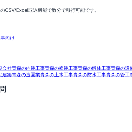
CSV/Excel取込機能で数分で移行可能です。
工事向け
設会社
青森の内装工事
青森の塗装工事
青森の解体工事
青森の設
宅建築
青森の造園業
青森の土木工事
青森の防水工事
青森の管工
問