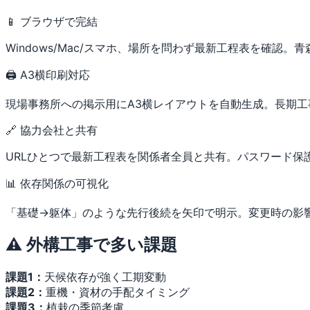
📱 ブラウザで完結
Windows/Mac/スマホ、場所を問わず最新工程表を確認
🖨 A3横印刷対応
現場事務所への掲示用にA3横レイアウトを自動生成。長期
🔗 協力会社と共有
URLひとつで最新工程表を関係者全員と共有。パスワード保
📊 依存関係の可視化
「基礎→躯体」のような先行後続を矢印で明示。変更時の影
⚠️ 外構工事で多い課題
課題1：
天候依存が強く工期変動
課題2：
重機・資材の手配タイミング
課題3：
植栽の季節考慮