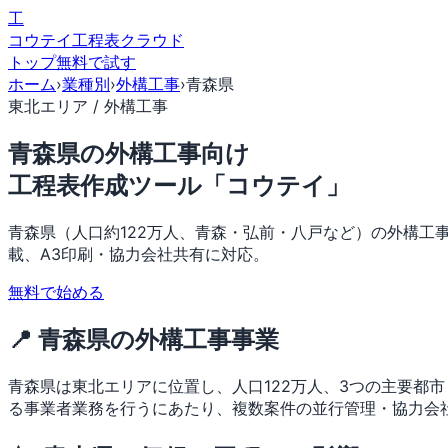
工
コウテイ
工程表クラウド
トップ
無料で試す
ホーム
›
業種別
›
外構工事
›
青森県
東北エリア / 外構工事
青森県の外構工事向け
工程表作成ツール「コウテイ」
青森県（人口約122万人、青森・弘前・八戸など）の外構工
載、A3印刷・協力会社共有に対応。
無料で始める
📍 青森県の外構工事事業
青森県は東北エリアに位置し、人口122万人、3つの主要都
る事業者業務を行うにあたり、複数案件の並行管理・協力会