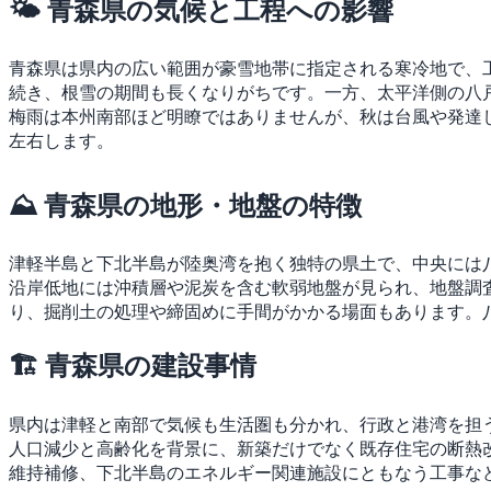
🌤 青森県の気候と工程への影響
青森県は県内の広い範囲が豪雪地帯に指定される寒冷地で、
続き、根雪の期間も長くなりがちです。一方、太平洋側の八
梅雨は本州南部ほど明瞭ではありませんが、秋は台風や発達
左右します。
⛰ 青森県の地形・地盤の特徴
津軽半島と下北半島が陸奥湾を抱く独特の県土で、中央には
沿岸低地には沖積層や泥炭を含む軟弱地盤が見られ、地盤調
り、掘削土の処理や締固めに手間がかかる場面もあります。
🏗 青森県の建設事情
県内は津軽と南部で気候も生活圏も分かれ、行政と港湾を担
人口減少と高齢化を背景に、新築だけでなく既存住宅の断熱
維持補修、下北半島のエネルギー関連施設にともなう工事な