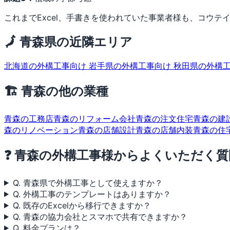
これまでExcel、手書きを使われていた事業者様も、コウテイの
🗾 青森県の近隣エリア
北海道の外構工事向け
岩手県の外構工事向け
秋田県の外構
🏗 青森の他の業種
青森の工務店
青森のリフォーム会社
青森の注文住宅
青森の建
森のリノベーション
青森の店舗設計
青森の店舗内装
青森の住
❓ 青森の外構工事様からよくいただく質
Q. 青森県で外構工事として使えますか？
Q. 外構工事のテンプレートはありますか？
Q. 既存のExcelから移行できますか？
Q. 青森の協力会社とスマホで共有できますか？
Q. 料金プランは？