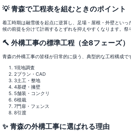
💡 青森で工程表を組むときのポイント
着工時期は融雪後を起点に逆算し、足場・屋根・外壁といっ
候の前提を分けて計画するとずれを抑えやすくなります。祭
🔨 外構工事の標準工程（全8フェーズ）
青森の外構工事の皆様が日常的に扱う、典型的な工程構成で
1
現地調査
2
プラン・CAD
3
土工・整地
4
基礎・擁壁
5
舗装・コンクリ
6
植栽
7
門扉・フェンス
8
引渡
✨ 青森の外構工事に選ばれる理由