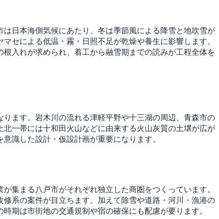
市は日本海側気候にあたり、冬は季節風による降雪と地吹雪が
ヤマセによる低温・霧・日照不足が乾燥や養生に影響します。
の根入れが求められ、着工から融雪期までの読みが工程全体を
なります。岩木川の流れる津軽平野や十三湖の周辺、青森市の
上北一帯には十和田火山などに由来する火山灰質の土壌が広が
を意識した設計・仮設計画が重要になります。
業が集まる八戸市がそれぞれ独立した商圏をつくっています。
改修系の案件が目立ちます。加えて除雪や道路・河川・漁港の
の時期は市街地の交通規制や宿の確保にも配慮が要ります。