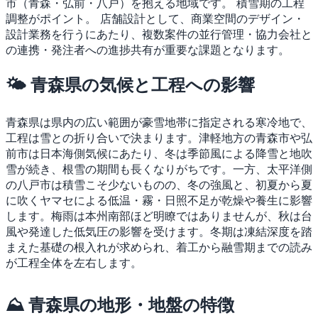
市（青森・弘前・八戸）を抱える地域です。
積雪期の工程
調整がポイント。
店舗設計として、商業空間のデザイン・
設計業務を行うにあたり、複数案件の並行管理・協力会社と
の連携・発注者への進捗共有が重要な課題となります。
🌤 青森県の気候と工程への影響
青森県は県内の広い範囲が豪雪地帯に指定される寒冷地で、
工程は雪との折り合いで決まります。津軽地方の青森市や弘
前市は日本海側気候にあたり、冬は季節風による降雪と地吹
雪が続き、根雪の期間も長くなりがちです。一方、太平洋側
の八戸市は積雪こそ少ないものの、冬の強風と、初夏から夏
に吹くヤマセによる低温・霧・日照不足が乾燥や養生に影響
します。梅雨は本州南部ほど明瞭ではありませんが、秋は台
風や発達した低気圧の影響を受けます。冬期は凍結深度を踏
まえた基礎の根入れが求められ、着工から融雪期までの読み
が工程全体を左右します。
⛰ 青森県の地形・地盤の特徴