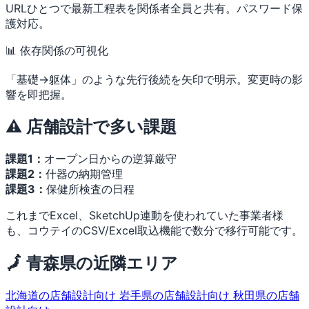
URLひとつで最新工程表を関係者全員と共有。パスワード保
護対応。
📊 依存関係の可視化
「基礎→躯体」のような先行後続を矢印で明示。変更時の影
響を即把握。
⚠️ 店舗設計で多い課題
課題1：
オープン日からの逆算厳守
課題2：
什器の納期管理
課題3：
保健所検査の日程
これまでExcel、SketchUp連動を使われていた事業者様
も、コウテイのCSV/Excel取込機能で数分で移行可能です。
🗾 青森県の近隣エリア
北海道の店舗設計向け
岩手県の店舗設計向け
秋田県の店舗