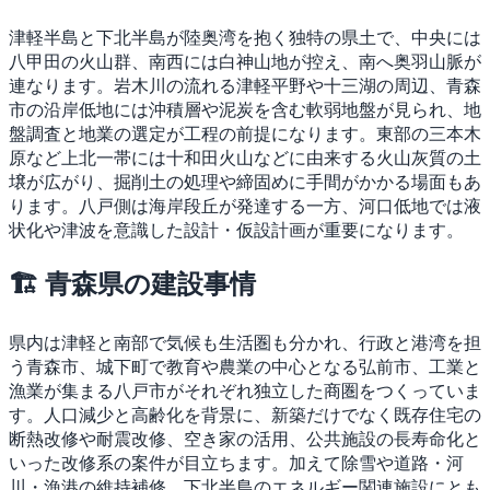
津軽半島と下北半島が陸奥湾を抱く独特の県土で、中央には
八甲田の火山群、南西には白神山地が控え、南へ奥羽山脈が
連なります。岩木川の流れる津軽平野や十三湖の周辺、青森
市の沿岸低地には沖積層や泥炭を含む軟弱地盤が見られ、地
盤調査と地業の選定が工程の前提になります。東部の三本木
原など上北一帯には十和田火山などに由来する火山灰質の土
壌が広がり、掘削土の処理や締固めに手間がかかる場面もあ
ります。八戸側は海岸段丘が発達する一方、河口低地では液
状化や津波を意識した設計・仮設計画が重要になります。
🏗 青森県の建設事情
県内は津軽と南部で気候も生活圏も分かれ、行政と港湾を担
う青森市、城下町で教育や農業の中心となる弘前市、工業と
漁業が集まる八戸市がそれぞれ独立した商圏をつくっていま
す。人口減少と高齢化を背景に、新築だけでなく既存住宅の
断熱改修や耐震改修、空き家の活用、公共施設の長寿命化と
いった改修系の案件が目立ちます。加えて除雪や道路・河
川・漁港の維持補修、下北半島のエネルギー関連施設にとも