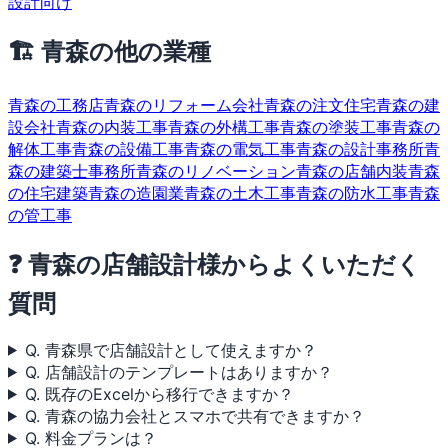
設計向け
🏗 青森の他の業種
青森の工務店
青森のリフォーム会社
青森の注文住宅
青森の建
設会社
青森の内装工事
青森の外構工事
青森の塗装工事
青森の
解体工事
青森の設備工事
青森の電気工事
青森の設計事務所
青
森の建築士事務所
青森のリノベーション
青森の店舗内装
青森
の住宅建築
青森の造園業
青森の土木工事
青森の防水工事
青森
の管工事
❓ 青森の店舗設計様からよくいただく
質問
Q. 青森県で店舗設計として使えますか？
Q. 店舗設計のテンプレートはありますか？
Q. 既存のExcelから移行できますか？
Q. 青森の協力会社とスマホで共有できますか？
Q. 料金プランは？