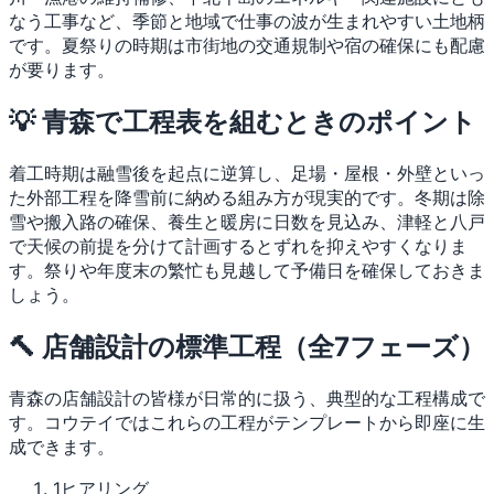
なう工事など、季節と地域で仕事の波が生まれやすい土地柄
です。夏祭りの時期は市街地の交通規制や宿の確保にも配慮
が要ります。
💡 青森で工程表を組むときのポイント
着工時期は融雪後を起点に逆算し、足場・屋根・外壁といっ
た外部工程を降雪前に納める組み方が現実的です。冬期は除
雪や搬入路の確保、養生と暖房に日数を見込み、津軽と八戸
で天候の前提を分けて計画するとずれを抑えやすくなりま
す。祭りや年度末の繁忙も見越して予備日を確保しておきま
しょう。
🔨 店舗設計の標準工程（全7フェーズ）
青森の店舗設計の皆様が日常的に扱う、典型的な工程構成で
す。コウテイではこれらの工程がテンプレートから即座に生
成できます。
1
ヒアリング