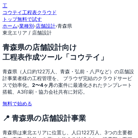
工
コウテイ
工程表クラウド
トップ
無料で試す
ホーム
›
業種別
›
店舗設計
›
青森県
東北エリア / 店舗設計
青森県の店舗設計向け
工程表作成ツール「コウテイ」
青森県（人口約122万人、青森・弘前・八戸など）の店舗設
計事業者様の工程管理を、 ブラウザ完結のクラウドサービ
スで効率化。
2〜4ヶ月
の案件に最適化されたテンプレート
搭載、A3印刷・協力会社共有に対応。
無料で始める
📍 青森県の店舗設計事業
青森県は東北エリアに位置し、人口122万人、3つの主要都