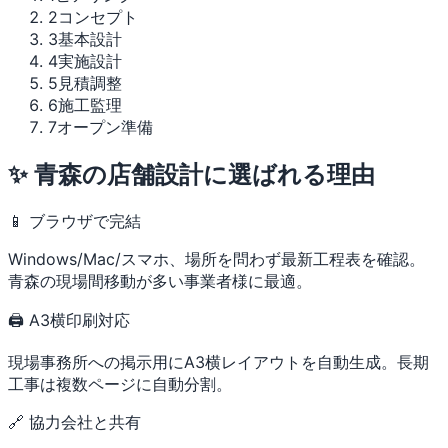
2
コンセプト
3
基本設計
4
実施設計
5
見積調整
6
施工監理
7
オープン準備
✨ 青森の店舗設計に選ばれる理由
📱 ブラウザで完結
Windows/Mac/スマホ、場所を問わず最新工程表を確認。
青森の現場間移動が多い事業者様に最適。
🖨 A3横印刷対応
現場事務所への掲示用にA3横レイアウトを自動生成。長期
工事は複数ページに自動分割。
🔗 協力会社と共有