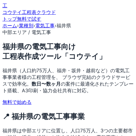
工
コウテイ
工程表クラウド
トップ
無料で試す
ホーム
›
業種別
›
電気工事
›
福井県
中部エリア / 電気工事
福井県の電気工事向け
工程表作成ツール「コウテイ」
福井県（人口約75万人、福井・坂井・越前など）の電気工
事事業者様の工程管理を、 ブラウザ完結のクラウドサービ
スで効率化。
数日〜数ヶ月
の案件に最適化されたテンプレー
ト搭載、A3印刷・協力会社共有に対応。
無料で始める
📍 福井県の電気工事事業
福井県は中部エリアに位置し、人口75万人、3つの主要都市