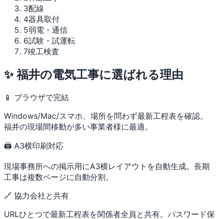
3
配線
4
器具取付
5
弱電・通信
6
試験・試運転
7
竣工検査
✨ 福井の電気工事に選ばれる理由
📱 ブラウザで完結
Windows/Mac/スマホ、場所を問わず最新工程表を確認。
福井の現場間移動が多い事業者様に最適。
🖨 A3横印刷対応
現場事務所への掲示用にA3横レイアウトを自動生成。長期
工事は複数ページに自動分割。
🔗 協力会社と共有
URLひとつで最新工程表を関係者全員と共有。パスワード保