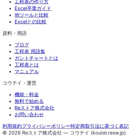
工程表の作り方
Excel卒業ガイド
他ツールと比較
Excelとの比較
資料・用語
ブログ
工程表 用語集
ガントチャートとは
工程表とは
マニュアル
コウテイ・運営
機能・料金
無料で始める
Reストア株式会社
お問い合わせ
利用規約
プライバシーポリシー
特定商取引法に基づく表記
© 2026 Reストア株式会社 — コウテイ (koutei.resw.jp)