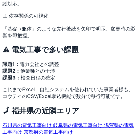
護対応。
📊 依存関係の可視化
「基礎→躯体」のような先行後続を矢印で明示。変更時の影
響を即把握。
⚠️ 電気工事で多い課題
課題1：
電力会社との調整
課題2：
他業種との干渉
課題3：
検査日程の確定
これまでExcel、自社システムを使われていた事業者様も、
コウテイのCSV/Excel取込機能で数分で移行可能です。
🗾 福井県の近隣エリア
石川県の電気工事向け
岐阜県の電気工事向け
滋賀県の電気
工事向け
京都府の電気工事向け