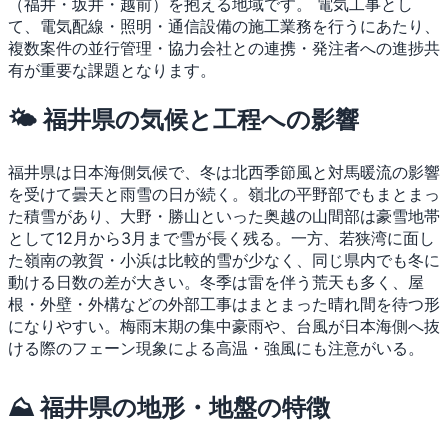
（福井・坂井・越前）を抱える地域です。
電気工事とし
て、電気配線・照明・通信設備の施工業務を行うにあたり、
複数案件の並行管理・協力会社との連携・発注者への進捗共
有が重要な課題となります。
🌤 福井県の気候と工程への影響
福井県は日本海側気候で、冬は北西季節風と対馬暖流の影響
を受けて曇天と雨雪の日が続く。嶺北の平野部でもまとまっ
た積雪があり、大野・勝山といった奥越の山間部は豪雪地帯
として12月から3月まで雪が長く残る。一方、若狭湾に面し
た嶺南の敦賀・小浜は比較的雪が少なく、同じ県内でも冬に
動ける日数の差が大きい。冬季は雷を伴う荒天も多く、屋
根・外壁・外構などの外部工事はまとまった晴れ間を待つ形
になりやすい。梅雨末期の集中豪雨や、台風が日本海側へ抜
ける際のフェーン現象による高温・強風にも注意がいる。
⛰ 福井県の地形・地盤の特徴