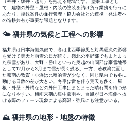
（福井・坂井・越前）を抱える地域です。
塗装工事とし
て、建物の外壁・屋根・内装の塗装を請け負う業務を行うに
あたり、複数案件の並行管理・協力会社との連携・発注者へ
の進捗共有が重要な課題となります。
🌤 福井県の気候と工程への影響
福井県は日本海側気候で、冬は北西季節風と対馬暖流の影響
を受けて曇天と雨雪の日が続く。嶺北の平野部でもまとまっ
た積雪があり、大野・勝山といった奥越の山間部は豪雪地帯
として12月から3月まで雪が長く残る。一方、若狭湾に面し
た嶺南の敦賀・小浜は比較的雪が少なく、同じ県内でも冬に
動ける日数の差が大きい。冬季は雷を伴う荒天も多く、屋
根・外壁・外構などの外部工事はまとまった晴れ間を待つ形
になりやすい。梅雨末期の集中豪雨や、台風が日本海側へ抜
ける際のフェーン現象による高温・強風にも注意がいる。
⛰ 福井県の地形・地盤の特徴