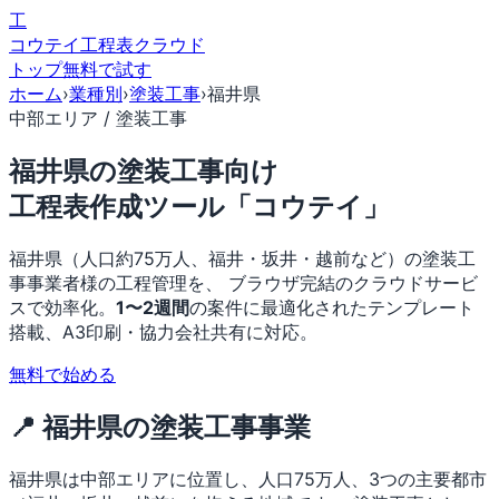
工
コウテイ
工程表クラウド
トップ
無料で試す
ホーム
›
業種別
›
塗装工事
›
福井県
中部エリア / 塗装工事
福井県の塗装工事向け
工程表作成ツール「コウテイ」
福井県（人口約75万人、福井・坂井・越前など）の塗装工
事事業者様の工程管理を、 ブラウザ完結のクラウドサービ
スで効率化。
1〜2週間
の案件に最適化されたテンプレート
搭載、A3印刷・協力会社共有に対応。
無料で始める
📍 福井県の塗装工事事業
福井県は中部エリアに位置し、人口75万人、3つの主要都市