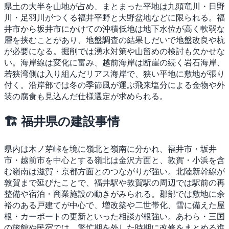
県土の大半を山地が占め、まとまった平地は九頭竜川・日野
川・足羽川がつくる福井平野と大野盆地などに限られる。福
井市から坂井市にかけての沖積低地は地下水位が高く軟弱な
層を挟むことがあり、地盤調査の結果しだいで地盤改良や杭
が必要になる。掘削では湧水対策や山留めの検討も欠かせな
い。海岸線は変化に富み、越前海岸は断崖の続く岩石海岸、
若狭湾側は入り組んだリアス海岸で、狭い平地に敷地が張り
付く。沿岸部では冬の季節風が運ぶ飛来塩分による金物や外
装の腐食も見込んだ仕様選定が求められる。
🏗 福井県の建設事情
県内は木ノ芽峠を境に嶺北と嶺南に分かれ、福井市・坂井
市・越前市を中心とする嶺北は金沢方面と、敦賀・小浜を含
む嶺南は滋賀・京都方面とのつながりが強い。北陸新幹線が
敦賀まで延びたことで、福井駅や敦賀駅の周辺では駅前の再
整備や宿泊・商業施設の動きがみられる。郡部では敷地に余
裕のある戸建てが中心で、増改築や二世帯化、雪に備えた屋
根・カーポートの更新といった相談が根強い。あわら・三国
の旅館や民宿では、繁忙期を外した時期に改修をまとめる進