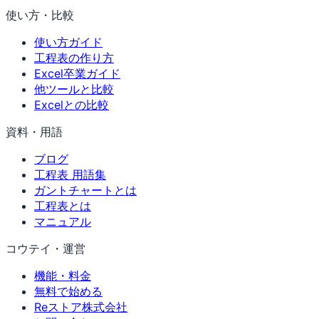
使い方・比較
使い方ガイド
工程表の作り方
Excel卒業ガイド
他ツールと比較
Excelとの比較
資料・用語
ブログ
工程表 用語集
ガントチャートとは
工程表とは
マニュアル
コウテイ・運営
機能・料金
無料で始める
Reストア株式会社