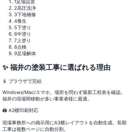
1
足場設置
2
高圧洗浄
3
下地補修
4
養生
5
下塗り
6
中塗り
7
上塗り
8
点検
9
足場解体
✨ 福井の塗装工事に選ばれる理由
📱 ブラウザで完結
Windows/Mac/スマホ、場所を問わず最新工程表を確認。
福井の現場間移動が多い事業者様に最適。
🖨 A3横印刷対応
現場事務所への掲示用にA3横レイアウトを自動生成。長期
工事は複数ページに自動分割。