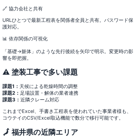
🔗 協力会社と共有
URLひとつで最新工程表を関係者全員と共有。パスワード保
護対応。
📊 依存関係の可視化
「基礎→躯体」のような先行後続を矢印で明示。変更時の影
響を即把握。
⚠️ 塗装工事で多い課題
課題1：
天候による乾燥時間の調整
課題2：
足場設置・解体の業者連携
課題3：
近隣クレーム対応
これまでExcel、手書き工程表を使われていた事業者様も、
コウテイのCSV/Excel取込機能で数分で移行可能です。
🗾 福井県の近隣エリア