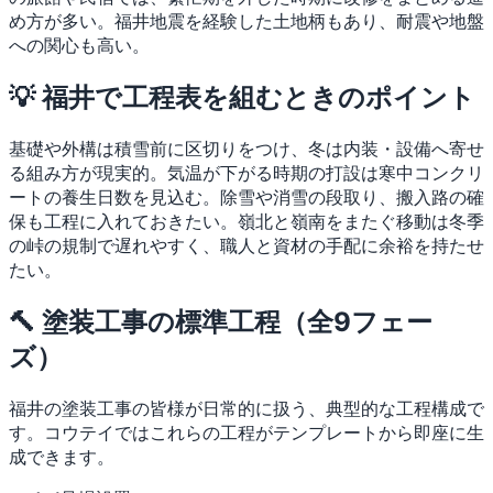
め方が多い。福井地震を経験した土地柄もあり、耐震や地盤
への関心も高い。
💡 福井で工程表を組むときのポイント
基礎や外構は積雪前に区切りをつけ、冬は内装・設備へ寄せ
る組み方が現実的。気温が下がる時期の打設は寒中コンクリ
ートの養生日数を見込む。除雪や消雪の段取り、搬入路の確
保も工程に入れておきたい。嶺北と嶺南をまたぐ移動は冬季
の峠の規制で遅れやすく、職人と資材の手配に余裕を持たせ
たい。
🔨 塗装工事の標準工程（全9フェー
ズ）
福井の塗装工事の皆様が日常的に扱う、典型的な工程構成で
す。コウテイではこれらの工程がテンプレートから即座に生
成できます。