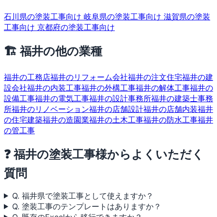
石川県の塗装工事向け
岐阜県の塗装工事向け
滋賀県の塗装
工事向け
京都府の塗装工事向け
🏗 福井の他の業種
福井の工務店
福井のリフォーム会社
福井の注文住宅
福井の建
設会社
福井の内装工事
福井の外構工事
福井の解体工事
福井の
設備工事
福井の電気工事
福井の設計事務所
福井の建築士事務
所
福井のリノベーション
福井の店舗設計
福井の店舗内装
福井
の住宅建築
福井の造園業
福井の土木工事
福井の防水工事
福井
の管工事
❓ 福井の塗装工事様からよくいただく
質問
Q. 福井県で塗装工事として使えますか？
Q. 塗装工事のテンプレートはありますか？
Q. 既存のExcelから移行できますか？