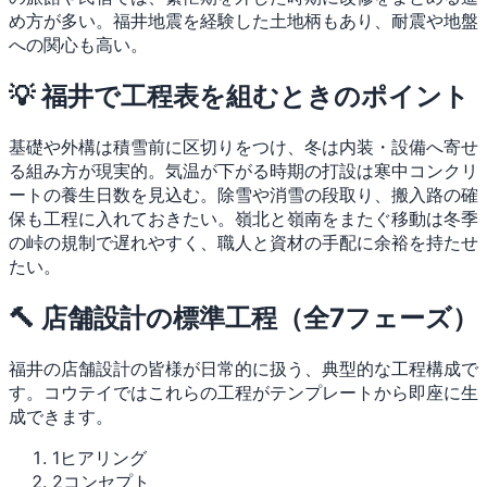
め方が多い。福井地震を経験した土地柄もあり、耐震や地盤
への関心も高い。
💡 福井で工程表を組むときのポイント
基礎や外構は積雪前に区切りをつけ、冬は内装・設備へ寄せ
る組み方が現実的。気温が下がる時期の打設は寒中コンクリ
ートの養生日数を見込む。除雪や消雪の段取り、搬入路の確
保も工程に入れておきたい。嶺北と嶺南をまたぐ移動は冬季
の峠の規制で遅れやすく、職人と資材の手配に余裕を持たせ
たい。
🔨 店舗設計の標準工程（全7フェーズ）
福井の店舗設計の皆様が日常的に扱う、典型的な工程構成で
す。コウテイではこれらの工程がテンプレートから即座に生
成できます。
1
ヒアリング
2
コンセプト