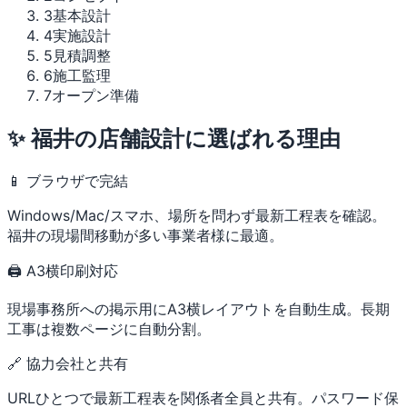
3
基本設計
4
実施設計
5
見積調整
6
施工監理
7
オープン準備
✨ 福井の店舗設計に選ばれる理由
📱 ブラウザで完結
Windows/Mac/スマホ、場所を問わず最新工程表を確認。
福井の現場間移動が多い事業者様に最適。
🖨 A3横印刷対応
現場事務所への掲示用にA3横レイアウトを自動生成。長期
工事は複数ページに自動分割。
🔗 協力会社と共有
URLひとつで最新工程表を関係者全員と共有。パスワード保