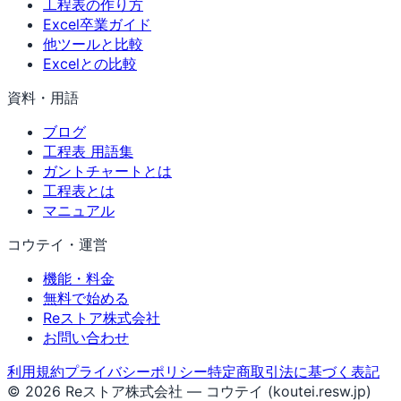
工程表の作り方
Excel卒業ガイド
他ツールと比較
Excelとの比較
資料・用語
ブログ
工程表 用語集
ガントチャートとは
工程表とは
マニュアル
コウテイ・運営
機能・料金
無料で始める
Reストア株式会社
お問い合わせ
利用規約
プライバシーポリシー
特定商取引法に基づく表記
© 2026 Reストア株式会社 — コウテイ (koutei.resw.jp)