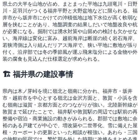
県土の大半を山地が占め、まとまった平地は九頭竜川・日野
川・足羽川がつくる福井平野と大野盆地などに限られる。福
井市から坂井市にかけての沖積低地は地下水位が高く軟弱な
層を挟むことがあり、地盤調査の結果しだいで地盤改良や杭
が必要になる。掘削では湧水対策や山留めの検討も欠かせな
い。海岸線は変化に富み、越前海岸は断崖の続く岩石海岸、
若狭湾側は入り組んだリアス海岸で、狭い平地に敷地が張り
付く。沿岸部では冬の季節風が運ぶ飛来塩分による金物や外
装の腐食も見込んだ仕様選定が求められる。
🏗 福井県の建設事情
県内は木ノ芽峠を境に嶺北と嶺南に分かれ、福井市・坂井
市・越前市を中心とする嶺北は金沢方面と、敦賀・小浜を含
む嶺南は滋賀・京都方面とのつながりが強い。北陸新幹線が
敦賀まで延びたことで、福井駅や敦賀駅の周辺では駅前の再
整備や宿泊・商業施設の動きがみられる。郡部では敷地に余
裕のある戸建てが中心で、増改築や二世帯化、雪に備えた屋
根・カーポートの更新といった相談が根強い。あわら・三国
の旅館や民宿では、繁忙期を外した時期に改修をまとめる進