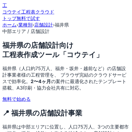
工
コウテイ
工程表クラウド
トップ
無料で試す
ホーム
›
業種別
›
店舗設計
›
福井県
中部エリア / 店舗設計
福井県の店舗設計向け
工程表作成ツール「コウテイ」
福井県（人口約75万人、福井・坂井・越前など）の店舗設
計事業者様の工程管理を、 ブラウザ完結のクラウドサービ
スで効率化。
2〜4ヶ月
の案件に最適化されたテンプレート
搭載、A3印刷・協力会社共有に対応。
無料で始める
📍 福井県の店舗設計事業
福井県は中部エリアに位置し、人口75万人、3つの主要都市