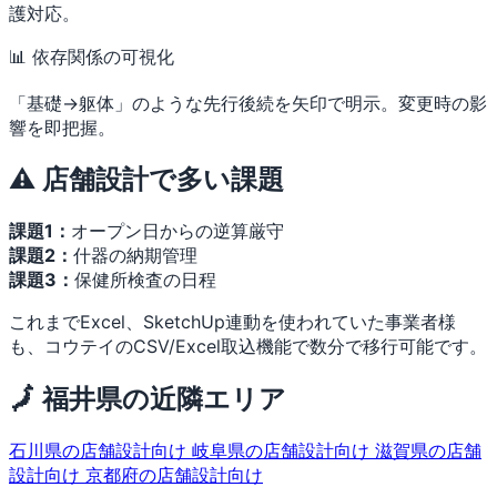
護対応。
📊 依存関係の可視化
「基礎→躯体」のような先行後続を矢印で明示。変更時の影
響を即把握。
⚠️ 店舗設計で多い課題
課題1：
オープン日からの逆算厳守
課題2：
什器の納期管理
課題3：
保健所検査の日程
これまでExcel、SketchUp連動を使われていた事業者様
も、コウテイのCSV/Excel取込機能で数分で移行可能です。
🗾 福井県の近隣エリア
石川県の店舗設計向け
岐阜県の店舗設計向け
滋賀県の店舗
設計向け
京都府の店舗設計向け