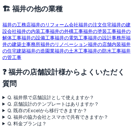
🏗 福井の他の業種
福井の工務店
福井のリフォーム会社
福井の注文住宅
福井の建
設会社
福井の内装工事
福井の外構工事
福井の塗装工事
福井の
解体工事
福井の設備工事
福井の電気工事
福井の設計事務所
福
井の建築士事務所
福井のリノベーション
福井の店舗内装
福井
の住宅建築
福井の造園業
福井の土木工事
福井の防水工事
福井
の管工事
❓ 福井の店舗設計様からよくいただく
質問
Q. 福井県で店舗設計として使えますか？
Q. 店舗設計のテンプレートはありますか？
Q. 既存のExcelから移行できますか？
Q. 福井の協力会社とスマホで共有できますか？
Q. 料金プランは？