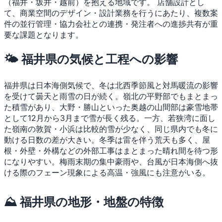
（福井・坂井・越前）を抱える地域です。
店舗設計とし
て、商業空間のデザイン・設計業務を行うにあたり、複数案
件の並行管理・協力会社との連携・発注者への進捗共有が重
要な課題となります。
🌤 福井県の気候と工程への影響
福井県は日本海側気候で、冬は北西季節風と対馬暖流の影響
を受けて曇天と雨雪の日が続く。嶺北の平野部でもまとまっ
た積雪があり、大野・勝山といった奥越の山間部は豪雪地帯
として12月から3月まで雪が長く残る。一方、若狭湾に面し
た嶺南の敦賀・小浜は比較的雪が少なく、同じ県内でも冬に
動ける日数の差が大きい。冬季は雷を伴う荒天も多く、屋
根・外壁・外構などの外部工事はまとまった晴れ間を待つ形
になりやすい。梅雨末期の集中豪雨や、台風が日本海側へ抜
ける際のフェーン現象による高温・強風にも注意がいる。
⛰ 福井県の地形・地盤の特徴